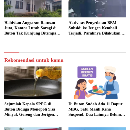
Habiskan Anggaran Ratusan
Aktivitas Penyedotan BBM
Juta, Kantor Lurah Saragi di
Subsidi ke Jerigen Kembali
Buton Tak Kunjung Ditempati,
Terjadi, Parahnya Dilakukan di
Ada Apa?
Dekat SPBU Pasarwajo
Rekomendasi untuk kamu
Sejumlah Kepala SPPG di
Di Buton Sudah Ada 11 Dapur
Buton Diduga Monopoli Sisa
MBG, Satu Masih Kena
Minyak Goreng dan Jerigen
Suspend, Dua Lainnya Belum
Bekas: Dijual Untuk
Jalan
Keuntungan Pribadi