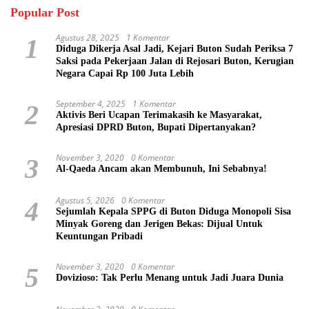
Popular Post
Agustus 28, 2025
1 Komentar
1
Diduga Dikerja Asal Jadi, Kejari Buton Sudah Periksa 7
Saksi pada Pekerjaan Jalan di Rejosari Buton, Kerugian
Negara Capai Rp 100 Juta Lebih
September 4, 2025
1 Komentar
2
Aktivis Beri Ucapan Terimakasih ke Masyarakat,
Apresiasi DPRD Buton, Bupati Dipertanyakan?
November 3, 2020
0 Komentar
3
Al-Qaeda Ancam akan Membunuh, Ini Sebabnya!
Agustus 5, 2026
0 Komentar
4
Sejumlah Kepala SPPG di Buton Diduga Monopoli Sisa
Minyak Goreng dan Jerigen Bekas: Dijual Untuk
Keuntungan Pribadi
November 3, 2020
0 Komentar
5
Dovizioso: Tak Perlu Menang untuk Jadi Juara Dunia