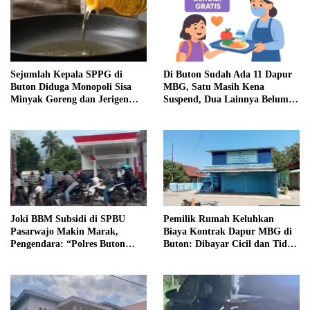
Sejumlah Kepala SPPG di
Di Buton Sudah Ada 11 Dapur
Buton Diduga Monopoli Sisa
MBG, Satu Masih Kena
Minyak Goreng dan Jerigen
Suspend, Dua Lainnya Belum
Bekas: Dijual Untuk
Jalan
Keuntungan Pribadi
Joki BBM Subsidi di SPBU
Pemilik Rumah Keluhkan
Pasarwajo Makin Marak,
Biaya Kontrak Dapur MBG di
Pengendara: “Polres Buton
Buton: Dibayar Cicil dan Tidak
Dimana, Masa Mereka Tidak
Jelas
Tahu”