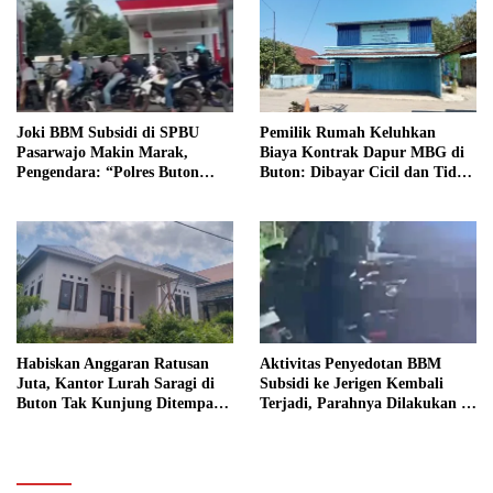
Joki BBM Subsidi di SPBU
Pemilik Rumah Keluhkan
Pasarwajo Makin Marak,
Biaya Kontrak Dapur MBG di
Pengendara: “Polres Buton
Buton: Dibayar Cicil dan Tidak
Dimana, Masa Mereka Tidak
Jelas
Tahu”
Habiskan Anggaran Ratusan
Aktivitas Penyedotan BBM
Juta, Kantor Lurah Saragi di
Subsidi ke Jerigen Kembali
Buton Tak Kunjung Ditempati,
Terjadi, Parahnya Dilakukan di
Ada Apa?
Dekat SPBU Pasarwajo