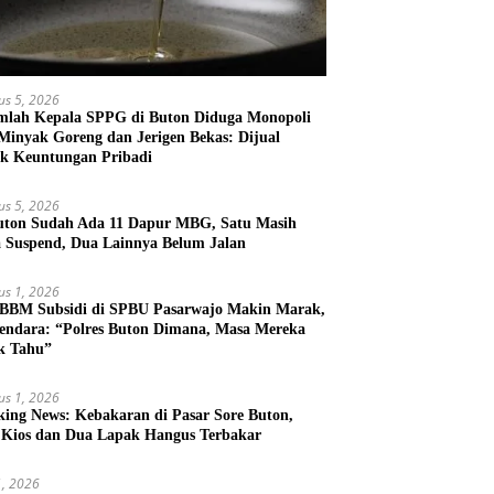
us 5, 2026
mlah Kepala SPPG di Buton Diduga Monopoli
 Minyak Goreng dan Jerigen Bekas: Dijual
k Keuntungan Pribadi
us 5, 2026
uton Sudah Ada 11 Dapur MBG, Satu Masih
 Suspend, Dua Lainnya Belum Jalan
us 1, 2026
 BBM Subsidi di SPBU Pasarwajo Makin Marak,
endara: “Polres Buton Dimana, Masa Mereka
k Tahu”
us 1, 2026
king News: Kebakaran di Pasar Sore Buton,
 Kios dan Dua Lapak Hangus Terbakar
31, 2026