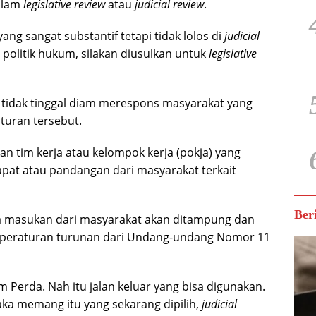
alam
legislative review
atau
judicial review
.
g sangat substantif tetapi tidak lolos di
judicial
politik hukum, silakan diusulkan untuk
legislative
 tidak tinggal diam merespons masyarakat yang
uran tersebut.
an tim kerja atau kelompok kerja (pokja) yang
t atau pandangan dari masyarakat terkait
Ber
a masukan dari masyarakat akan ditampung dan
i peraturan turunan dari Undang-undang Nomor 11
m Perda. Nah itu jalan keluar yang bisa digunakan.
aka memang itu yang sekarang dipilih,
judicial