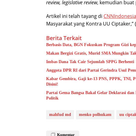
review, legislative review
, kemudian buat 
Artikel ini telah tayang di
CNNIndonesi
Masyarakat yang Kontra UU Ciptaker,” (
Berita Terkait
Berbasis Data, BGN Fokuskan Program Gizi k
Makan Bergizi Gratis, Murid SMA Mungkin Tak
Imbas Dana Tak Cair Sejumlah SPPG Berhenti
Anggota DPR RI dari Partai Gerindra Usul Pem
Kabar Gembira, Gaji ke-13 PNS, PPPK, TNI, Po
Disini!
Partai Gema Bangsa Bakal Gelar Deklarasi dan
Politik
mahfud md
menko polhukam
uu cipta
Komentar