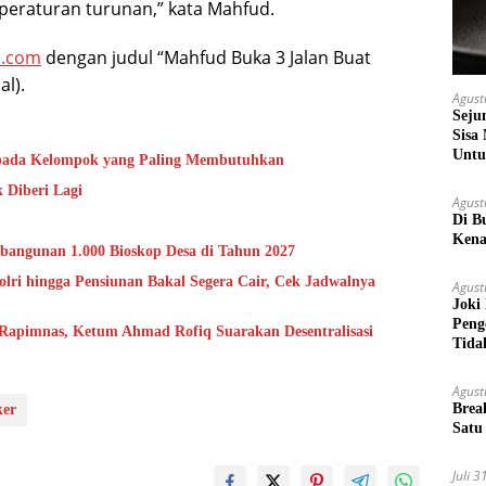
peraturan turunan,” kata Mahfud.
a.com
dengan judul “Mahfud Buka 3 Jalan Buat
al).
Agust
Seju
Sisa
Untu
epada Kelompok yang Paling Membutuhkan
 Diberi Lagi
Agust
Di B
Kena
bangunan 1.000 Bioskop Desa di Tahun 2027
lri hingga Pensiunan Bakal Segera Cair, Cek Jadwalnya
Agust
Joki
Peng
 Rapimnas, Ketum Ahmad Rofiq Suarakan Desentralisasi
Tida
Agust
Brea
ker
Satu
Juli 