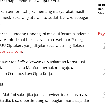
 terhadap Omnibus Law
Cipta Kerja
.
Di B
Dapu
berikan pemerintah jika memang masyarakat masih
Masi
meski sekarang aturan itu sudah berlaku sebagai
Dua 
Jala
.
Pop
perbaiki undang-undang ini melalui forum akademisi
ata Mahfud saat berbicara dalam webinar ‘Sinergi
Ciptaker’, yang digelar secara daring, Selasa
donesia.com
.
menawarkan
judicial review
ke Mahkamah Konstitusi
iapa saja, kata Mahfud, berhak mengajukan
an Omnibus Law Cipta Kerja.
ia.
 Mahfud yakni jika judicial review tidak lolos maka
ata dia, bisa dipertimbangkan bagian mana saja dari