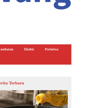
esehatan
Ekobis
Peristiwa
erita Terbaru