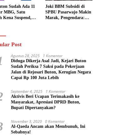
uton Sudah Ada 11
Joki BBM Subsidi di
r MBG, Satu
SPBU Pasarwajo Makin
h Kena Suspend,
Marak, Pengendara:
Lainnya Belum
“Polres Buton Dimana,
n
Masa Mereka Tidak
Tahu”
ular Post
Agustus 28, 2025
1 Komentar
1
Diduga Dikerja Asal Jadi, Kejari Buton
Sudah Periksa 7 Saksi pada Pekerjaan
Jalan di Rejosari Buton, Kerugian Negara
Capai Rp 100 Juta Lebih
September 4, 2025
1 Komentar
2
Aktivis Beri Ucapan Terimakasih ke
Masyarakat, Apresiasi DPRD Buton,
Bupati Dipertanyakan?
November 3, 2020
0 Komentar
3
Al-Qaeda Ancam akan Membunuh, Ini
Sebabnya!