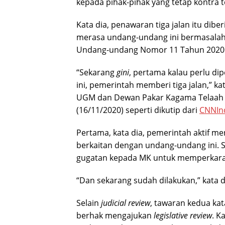
kepada pihak-pihak yang tetap kontra
Kata dia, penawaran tiga jalan itu di
merasa undang-undang ini bermasalah 
Undang-undang Nomor 11 Tahun 2020
“Sekarang
gini
, pertama kalau perlu di
ini, pemerintah memberi tiga jalan,” k
UGM dan Dewan Pakar Kagama Telaah UU 
(16/11/2020) seperti dikutip dari
CNNIn
Pertama, kata dia, pemerintah aktif 
berkaitan dengan undang-undang ini. S
gugatan kepada MK untuk memperkarak
“Dan sekarang sudah dilakukan,” kata d
Selain
judicial review
, tawaran kedua kata
berhak mengajukan
legislative review
. K