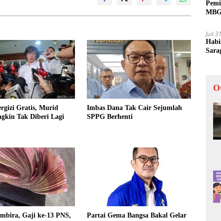
Pemi
MBG 
Juli 
Habi
Sara
O
gizi Gratis, Murid
Imbas Dana Tak Cair Sejumlah
kin Tak Diberi Lagi
SPPG Berhenti
mbira, Gaji ke-13 PNS,
Partai Gema Bangsa Bakal Gelar