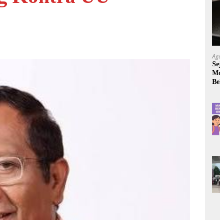
Ag
Se
Mo
Be