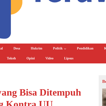
al
Desa
Hukrim
Politik
Pendidikan
K
Tokoh
Opini
Video
Lipsus
B
 yang Bisa Ditempuh
g Kontra UU