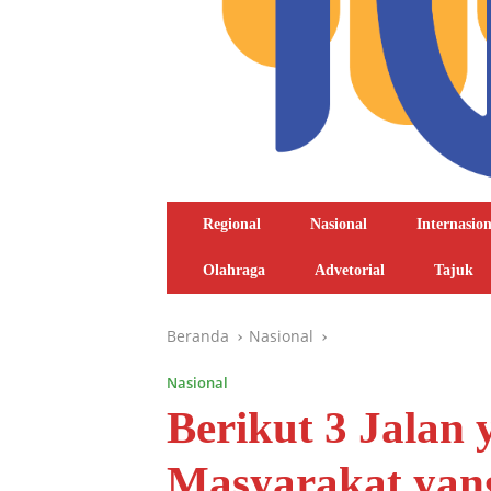
Regional
Nasional
Internasion
Olahraga
Advetorial
Tajuk
Beranda
Nasional
Nasional
Berikut 3 Jalan
Masyarakat yan