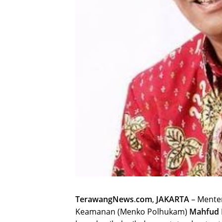
TerawangNews
.
com
,
JAKARTA
– Menter
Keamanan (Menko Polhukam)
Mahfud