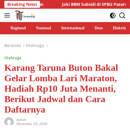
Langsung
m Jalan
Breaking News
Joki BBM Subsidi di SPBU Pasarwajo Makin Mar
ke
konten
Regional
Nasional
Internasional
Desa
Hukrim
Beranda
Olahraga
Olahraga
Karang Taruna Buton Bakal
Gelar Lomba Lari Maraton,
Hadiah Rp10 Juta Menanti,
Berikut Jadwal dan Cara
Daftarnya
Admin
November 20, 2020