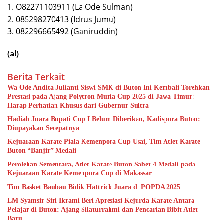
1. O82271103911 (La Ode Sulman)
2. 085298270413 (Idrus Jumu)
3. 082296665492 (Ganiruddin)
(al)
Berita Terkait
Wa Ode Andita Julianti Siswi SMK di Buton Ini Kembali Torehkan
Prestasi pada Ajang Polytron Muria Cup 2025 di Jawa Timur:
Harap Perhatian Khusus dari Gubernur Sultra
Hadiah Juara Bupati Cup I Belum Diberikan, Kadispora Buton:
Diupayakan Secepatnya
Kejuaraan Karate Piala Kemenpora Cup Usai, Tim Atlet Karate
Buton “Banjir” Medali
Perolehan Sementara, Atlet Karate Buton Sabet 4 Medali pada
Kejuaraan Karate Kemenpora Cup di Makassar
Tim Basket Baubau Bidik Hattrick Juara di POPDA 2025
LM Syamsir Siri Ikrami Beri Apresiasi Kejurda Karate Antara
Pelajar di Buton: Ajang Silaturrahmi dan Pencarian Bibit Atlet
Baru