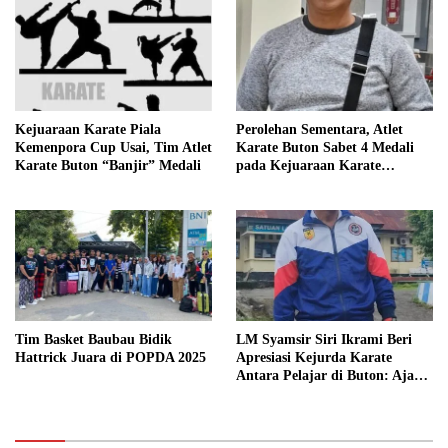
Khusus dari Gubernur Sultra
Kejuaraan Karate Piala
Perolehan Sementara, Atlet
Kemenpora Cup Usai, Tim Atlet
Karate Buton Sabet 4 Medali
Karate Buton “Banjir” Medali
pada Kejuaraan Karate
Kemenpora Cup di Makassar
Tim Basket Baubau Bidik
LM Syamsir Siri Ikrami Beri
Hattrick Juara di POPDA 2025
Apresiasi Kejurda Karate
Antara Pelajar di Buton: Ajang
Silaturrahmi dan Pencarian
Bibit Atlet Baru