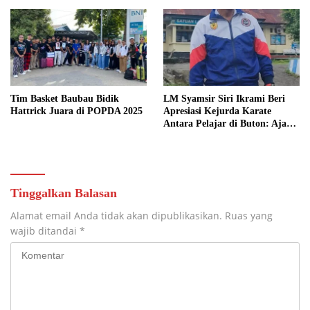
Tim Basket Baubau Bidik
LM Syamsir Siri Ikrami Beri
Hattrick Juara di POPDA 2025
Apresiasi Kejurda Karate
Antara Pelajar di Buton: Ajang
Silaturrahmi dan Pencarian
Bibit Atlet Baru
Tinggalkan Balasan
Alamat email Anda tidak akan dipublikasikan.
Ruas yang
wajib ditandai
*