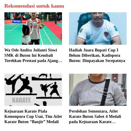
Rekomendasi untuk kamu
Wa Ode Andita Julianti Siswi
Hadiah Juara Bupati Cup I
SMK di Buton Ini Kembali
Belum Diberikan, Kadispora
Torehkan Prestasi pada Ajang
Buton: Diupayakan Secepatnya
Polytron Muria Cup 2025 di
Jawa Timur: Harap Perhatian
Khusus dari Gubernur Sultra
Kejuaraan Karate Piala
Perolehan Sementara, Atlet
Kemenpora Cup Usai, Tim Atlet
Karate Buton Sabet 4 Medali
Karate Buton “Banjir” Medali
pada Kejuaraan Karate
Kemenpora Cup di Makassar