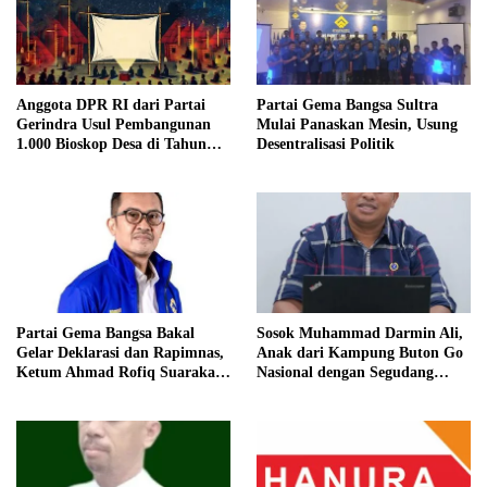
Anggota DPR RI dari Partai
Partai Gema Bangsa Sultra
Gerindra Usul Pembangunan
Mulai Panaskan Mesin, Usung
1.000 Bioskop Desa di Tahun
Desentralisasi Politik
2027
Partai Gema Bangsa Bakal
Sosok Muhammad Darmin Ali,
Gelar Deklarasi dan Rapimnas,
Anak dari Kampung Buton Go
Ketum Ahmad Rofiq Suarakan
Nasional dengan Segudang
Desentralisasi Politik
Pengalaman, Kini Pegang
Kendali Partai Nusantara
Bersatu