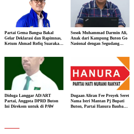
Partai Gema Bangsa Bakal
Sosok Muhammad Darmin Ali,
Gelar Deklarasi dan Rapimnas,
Anak dari Kampung Buton Go
Ketum Ahmad Rofiq Suarakan
Nasional dengan Segudang
Desentralisasi Politik
Pengalaman, Kini Pegang
Kendali Partai Nusantara
Bersatu
Diduga Langgar AD/ART
Dugaan Aliran Fee Proyek Seret
Partai, Anggota DPRD Buton
Nama Istri Mantan Pj Bupati
Ini Direkom untuk di PAW
Buton, Partai Hanura Baubau
Bakal Lakukan Hal Ini