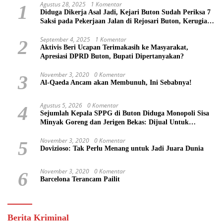
Agustus 28, 2025
1 Komentar
1
Diduga Dikerja Asal Jadi, Kejari Buton Sudah Periksa 7
Saksi pada Pekerjaan Jalan di Rejosari Buton, Kerugian
Negara Capai Rp 100 Juta Lebih
September 4, 2025
1 Komentar
2
Aktivis Beri Ucapan Terimakasih ke Masyarakat,
Apresiasi DPRD Buton, Bupati Dipertanyakan?
November 3, 2020
0 Komentar
3
Al-Qaeda Ancam akan Membunuh, Ini Sebabnya!
Agustus 5, 2026
0 Komentar
4
Sejumlah Kepala SPPG di Buton Diduga Monopoli Sisa
Minyak Goreng dan Jerigen Bekas: Dijual Untuk
Keuntungan Pribadi
November 3, 2020
0 Komentar
5
Dovizioso: Tak Perlu Menang untuk Jadi Juara Dunia
November 3, 2020
0 Komentar
6
Barcelona Terancam Pailit
Berita Kriminal