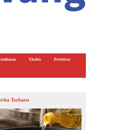
esehatan
Ekobis
Peristiwa
erita Terbaru