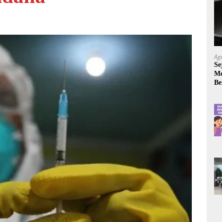
Ag
Se
Mo
Be