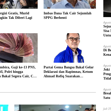
gizi Gratis, Murid
Imbas Dana Tak Cair Sejumlah
kin Tak Diberi Lagi
SPPG Berhenti
Agust
Seju
Sisa
Untu
Agust
Di B
Kena
Agust
mbira, Gaji ke-13 PNS,
Partai Gema Bangsa Bakal Gelar
Joki
, Polri hingga
Deklarasi dan Rapimnas, Ketum
Peng
 Bakal Segera Cair, Cek
Ahmad Rofiq Suarakan
Tida
 Disini!
Desentralisasi Politik
Agust
Brea
Satu
Juli 