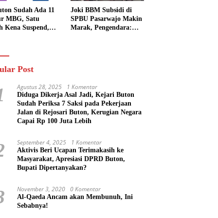
uton Sudah Ada 11
Joki BBM Subsidi di
r MBG, Satu
SPBU Pasarwajo Makin
h Kena Suspend,
Marak, Pengendara:
Lainnya Belum
“Polres Buton Dimana,
n
Masa Mereka Tidak
Tahu”
ular Post
Agustus 28, 2025
1 Komentar
1
Diduga Dikerja Asal Jadi, Kejari Buton
Sudah Periksa 7 Saksi pada Pekerjaan
Jalan di Rejosari Buton, Kerugian Negara
Capai Rp 100 Juta Lebih
September 4, 2025
1 Komentar
2
Aktivis Beri Ucapan Terimakasih ke
Masyarakat, Apresiasi DPRD Buton,
Bupati Dipertanyakan?
November 3, 2020
0 Komentar
3
Al-Qaeda Ancam akan Membunuh, Ini
Sebabnya!