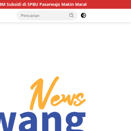
Pasarwajo Makin Marak, Pengendara: “Polres Buton Dimana, Mas