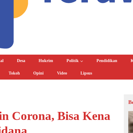
al
Desa
Hukrim
Politik
Pendidikan
K
Tokoh
Opini
Video
Lipsus
B
n Corona, Bisa Kena
idana