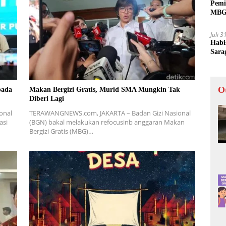
Pemi
MBG 
Juli 
Habi
Sara
O
pada
Makan Bergizi Gratis, Murid SMA Mungkin Tak
Diberi Lagi
onal
TERAWANGNEWS.com, JAKARTA – Badan Gizi Nasional
asi
(BGN) bakal melakukan refocusinb anggaran Makan
Bergizi Gratis (MBG)…