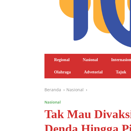
Regional
Nasional
Internasion
Olahraga
Advetorial
Tajuk
Beranda
Nasional
Nasional
Tak Mau Divaksi
Denda Hingga P