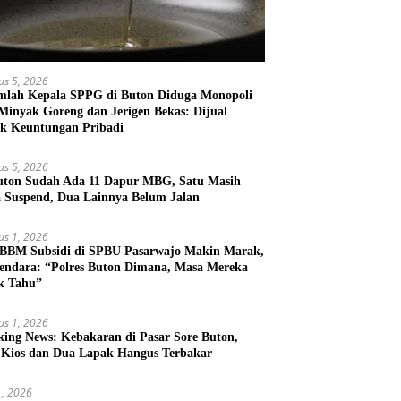
us 5, 2026
mlah Kepala SPPG di Buton Diduga Monopoli
 Minyak Goreng dan Jerigen Bekas: Dijual
k Keuntungan Pribadi
us 5, 2026
uton Sudah Ada 11 Dapur MBG, Satu Masih
 Suspend, Dua Lainnya Belum Jalan
us 1, 2026
 BBM Subsidi di SPBU Pasarwajo Makin Marak,
endara: “Polres Buton Dimana, Masa Mereka
k Tahu”
us 1, 2026
king News: Kebakaran di Pasar Sore Buton,
 Kios dan Dua Lapak Hangus Terbakar
31, 2026