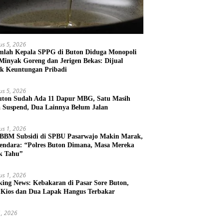
us 5, 2026
mlah Kepala SPPG di Buton Diduga Monopoli
 Minyak Goreng dan Jerigen Bekas: Dijual
k Keuntungan Pribadi
us 5, 2026
uton Sudah Ada 11 Dapur MBG, Satu Masih
 Suspend, Dua Lainnya Belum Jalan
us 1, 2026
 BBM Subsidi di SPBU Pasarwajo Makin Marak,
endara: “Polres Buton Dimana, Masa Mereka
k Tahu”
us 1, 2026
king News: Kebakaran di Pasar Sore Buton,
 Kios dan Dua Lapak Hangus Terbakar
31, 2026