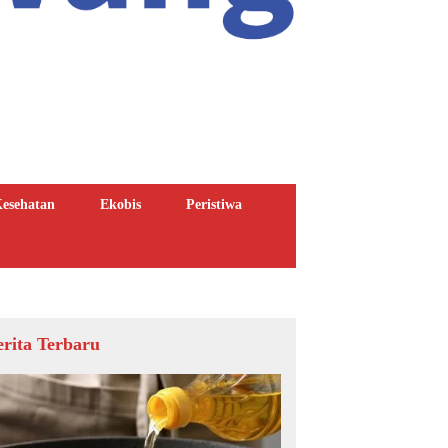
esehatan
Ekobis
Peristiwa
erita Terbaru