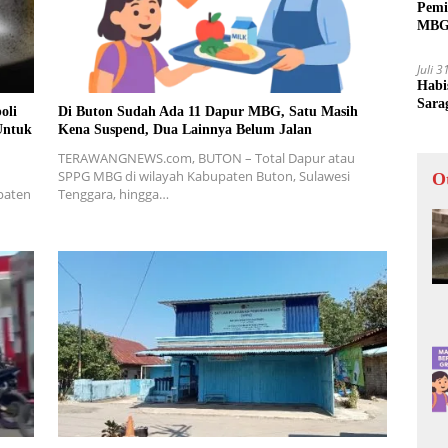
Pemi
MBG 
Juli 
Habi
Sara
oli
Di Buton Sudah Ada 11 Dapur MBG, Satu Masih
Untuk
Kena Suspend, Dua Lainnya Belum Jalan
TERAWANGNEWS.com, BUTON – Total Dapur atau
SPPG MBG di wilayah Kabupaten Buton, Sulawesi
O
paten
Tenggara, hingga…