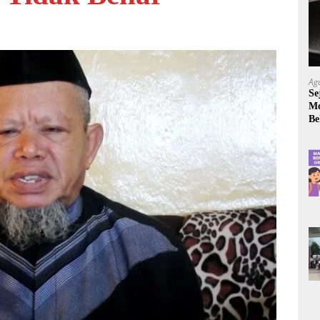
Ag
Se
Mo
Be