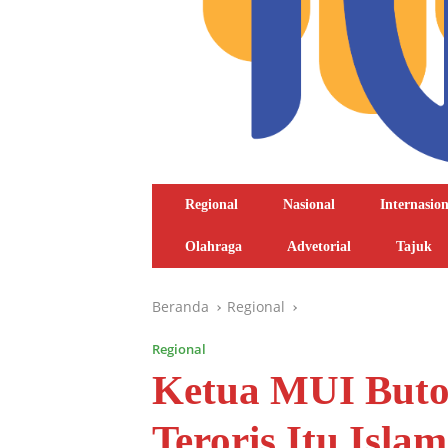
Regional
Nasional
Internasion
Olahraga
Advetorial
Tajuk
Beranda
Regional
Regional
Ketua MUI Buton
Teroris Itu Isla