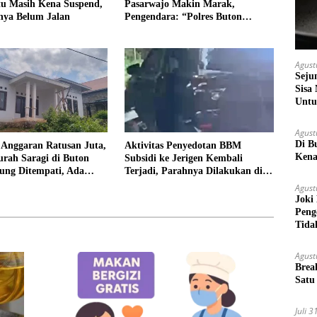
u Masih Kena Suspend,
Pasarwajo Makin Marak,
nya Belum Jalan
Pengendara: “Polres Buton
Dimana, Masa Mereka Tidak
Tahu”
Agust
Seju
Sisa
Untu
Agust
Di B
 Anggaran Ratusan Juta,
Aktivitas Penyedotan BBM
Kena
rah Saragi di Buton
Subsidi ke Jerigen Kembali
ung Ditempati, Ada
Terjadi, Parahnya Dilakukan di
Dekat SPBU Pasarwajo
Agust
Joki
Peng
Tida
Agust
Brea
Satu
Juli 