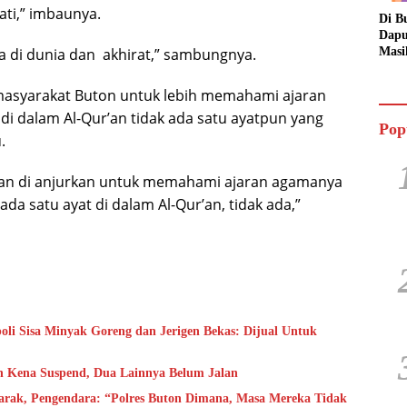
ati,” imbaunya.
Di B
Dapu
ta di dunia dan akhirat,” sambungnya.
Masi
Dua 
Jala
 masyarakat Buton untuk lebih memahami ajaran
i dalam Al-Qur’an tidak ada satu ayatpun yang
Pop
.
 dan di anjurkan untuk memahami ajaran agamanya
a satu ayat di dalam Al-Qur’an, tidak ada,”
i Sisa Minyak Goreng dan Jerigen Bekas: Dijual Untuk
h Kena Suspend, Dua Lainnya Belum Jalan
rak, Pengendara: “Polres Buton Dimana, Masa Mereka Tidak