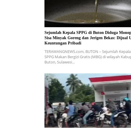
Sejumlah Kepala SPPG di Buton Diduga Monop
Sisa Minyak Goreng dan Jerigen Bekas: Dijual 
Keuntungan Pribadi
TERAWANGNEWS.com, BUTON – Sejumlah Kepala
SPPG Makan Bergizi Gratis (MBG) di wilayah Kabu
Buton, Sulawesi…