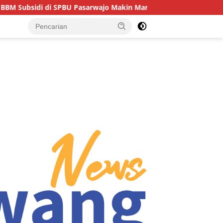
asarwajo Makin Marak, Pengendara: “Polres Buton Dimana, Masa 