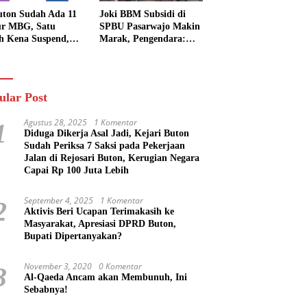
uton Sudah Ada 11
Joki BBM Subsidi di
r MBG, Satu
SPBU Pasarwajo Makin
h Kena Suspend,
Marak, Pengendara:
Lainnya Belum
“Polres Buton Dimana,
n
Masa Mereka Tidak
Tahu”
ular Post
Agustus 28, 2025
1 Komentar
1
Diduga Dikerja Asal Jadi, Kejari Buton
Sudah Periksa 7 Saksi pada Pekerjaan
Jalan di Rejosari Buton, Kerugian Negara
Capai Rp 100 Juta Lebih
September 4, 2025
1 Komentar
2
Aktivis Beri Ucapan Terimakasih ke
Masyarakat, Apresiasi DPRD Buton,
Bupati Dipertanyakan?
November 3, 2020
0 Komentar
3
Al-Qaeda Ancam akan Membunuh, Ini
Sebabnya!