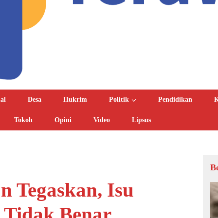
al
Desa
Hukrim
Politik
Pendidikan
K
Tokoh
Opini
Video
Lipsus
B
 Tegaskan, Isu
m Tidak Benar