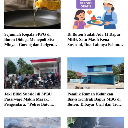
Sejumlah Kepala SPPG di
Di Buton Sudah Ada 11 Dapur
Buton Diduga Monopoli Sisa
MBG, Satu Masih Kena
Minyak Goreng dan Jerigen
Suspend, Dua Lainnya Belum
Bekas: Dijual Untuk
Jalan
Keuntungan Pribadi
Joki BBM Subsidi di SPBU
Pemilik Rumah Keluhkan
Pasarwajo Makin Marak,
Biaya Kontrak Dapur MBG di
Pengendara: “Polres Buton
Buton: Dibayar Cicil dan Tidak
Dimana, Masa Mereka Tidak
Jelas
Tahu”