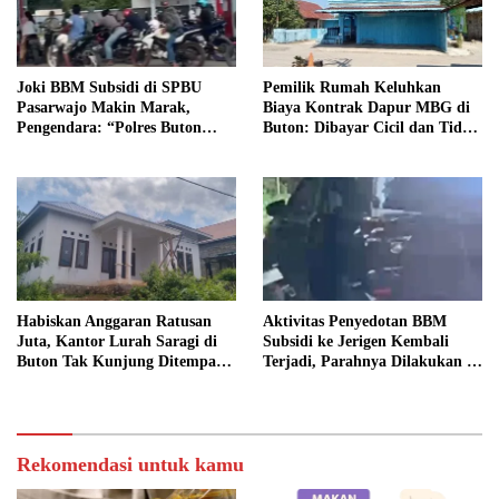
Joki BBM Subsidi di SPBU
Pemilik Rumah Keluhkan
Pasarwajo Makin Marak,
Biaya Kontrak Dapur MBG di
Pengendara: “Polres Buton
Buton: Dibayar Cicil dan Tidak
Dimana, Masa Mereka Tidak
Jelas
Tahu”
Habiskan Anggaran Ratusan
Aktivitas Penyedotan BBM
Juta, Kantor Lurah Saragi di
Subsidi ke Jerigen Kembali
Buton Tak Kunjung Ditempati,
Terjadi, Parahnya Dilakukan di
Ada Apa?
Dekat SPBU Pasarwajo
Rekomendasi untuk kamu