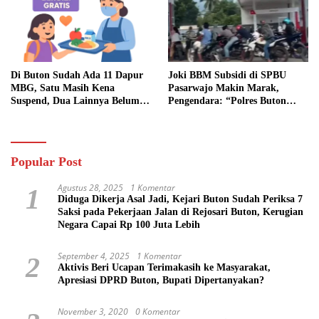
Di Buton Sudah Ada 11 Dapur
Joki BBM Subsidi di SPBU
MBG, Satu Masih Kena
Pasarwajo Makin Marak,
Suspend, Dua Lainnya Belum
Pengendara: “Polres Buton
Jalan
Dimana, Masa Mereka Tidak
Tahu”
Popular Post
Agustus 28, 2025
1 Komentar
1
Diduga Dikerja Asal Jadi, Kejari Buton Sudah Periksa 7
Saksi pada Pekerjaan Jalan di Rejosari Buton, Kerugian
Negara Capai Rp 100 Juta Lebih
September 4, 2025
1 Komentar
2
Aktivis Beri Ucapan Terimakasih ke Masyarakat,
Apresiasi DPRD Buton, Bupati Dipertanyakan?
November 3, 2020
0 Komentar