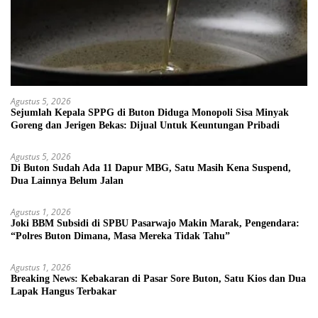
Agustus 5, 2026
Sejumlah Kepala SPPG di Buton Diduga Monopoli Sisa Minyak
Goreng dan Jerigen Bekas: Dijual Untuk Keuntungan Pribadi
Agustus 5, 2026
Di Buton Sudah Ada 11 Dapur MBG, Satu Masih Kena Suspend,
Dua Lainnya Belum Jalan
Agustus 1, 2026
Joki BBM Subsidi di SPBU Pasarwajo Makin Marak, Pengendara:
“Polres Buton Dimana, Masa Mereka Tidak Tahu”
Agustus 1, 2026
Breaking News: Kebakaran di Pasar Sore Buton, Satu Kios dan Dua
Lapak Hangus Terbakar