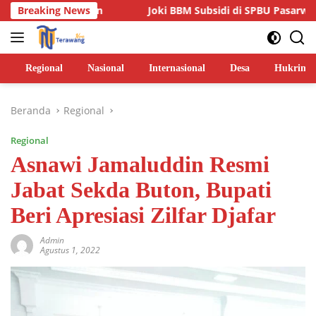
Langsung
Jalan
Breaking News
Joki BBM Subsidi di SPBU Pasarwajo Makin Marak,
ke
konten
Regional
Nasional
Internasional
Desa
Hukrim
Beranda
Regional
Regional
Asnawi Jamaluddin Resmi
Jabat Sekda Buton, Bupati
Beri Apresiasi Zilfar Djafar
Admin
Agustus 1, 2022