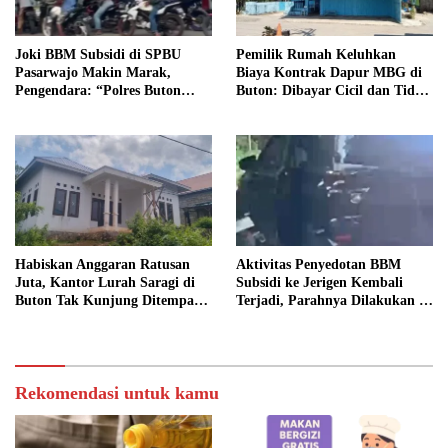
Joki BBM Subsidi di SPBU
Pemilik Rumah Keluhkan
Pasarwajo Makin Marak,
Biaya Kontrak Dapur MBG di
Pengendara: “Polres Buton
Buton: Dibayar Cicil dan Tidak
Dimana, Masa Mereka Tidak
Jelas
Tahu”
Habiskan Anggaran Ratusan
Aktivitas Penyedotan BBM
Juta, Kantor Lurah Saragi di
Subsidi ke Jerigen Kembali
Buton Tak Kunjung Ditempati,
Terjadi, Parahnya Dilakukan di
Ada Apa?
Dekat SPBU Pasarwajo
Rekomendasi untuk kamu