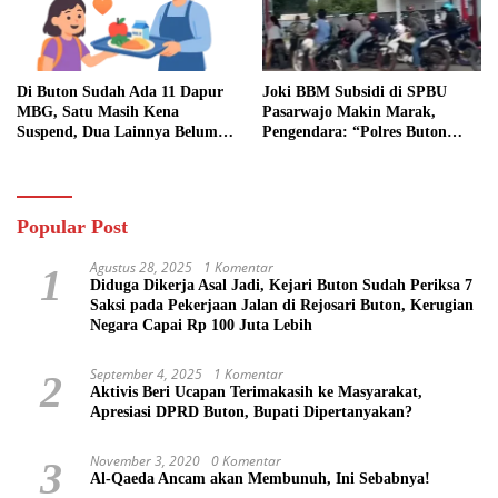
Di Buton Sudah Ada 11 Dapur
Joki BBM Subsidi di SPBU
MBG, Satu Masih Kena
Pasarwajo Makin Marak,
Suspend, Dua Lainnya Belum
Pengendara: “Polres Buton
Jalan
Dimana, Masa Mereka Tidak
Tahu”
Popular Post
Agustus 28, 2025
1 Komentar
1
Diduga Dikerja Asal Jadi, Kejari Buton Sudah Periksa 7
Saksi pada Pekerjaan Jalan di Rejosari Buton, Kerugian
Negara Capai Rp 100 Juta Lebih
September 4, 2025
1 Komentar
2
Aktivis Beri Ucapan Terimakasih ke Masyarakat,
Apresiasi DPRD Buton, Bupati Dipertanyakan?
November 3, 2020
0 Komentar
3
Al-Qaeda Ancam akan Membunuh, Ini Sebabnya!