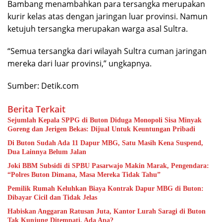
Bambang menambahkan para tersangka merupakan
kurir kelas atas dengan jaringan luar provinsi. Namun
ketujuh tersangka merupakan warga asal Sultra.
“Semua tersangka dari wilayah Sultra cuman jaringan
mereka dari luar provinsi,” ungkapnya.
Sumber: Detik.com
Berita Terkait
Sejumlah Kepala SPPG di Buton Diduga Monopoli Sisa Minyak
Goreng dan Jerigen Bekas: Dijual Untuk Keuntungan Pribadi
Di Buton Sudah Ada 11 Dapur MBG, Satu Masih Kena Suspend,
Dua Lainnya Belum Jalan
Joki BBM Subsidi di SPBU Pasarwajo Makin Marak, Pengendara:
“Polres Buton Dimana, Masa Mereka Tidak Tahu”
Pemilik Rumah Keluhkan Biaya Kontrak Dapur MBG di Buton:
Dibayar Cicil dan Tidak Jelas
Habiskan Anggaran Ratusan Juta, Kantor Lurah Saragi di Buton
Tak Kunjung Ditempati, Ada Apa?