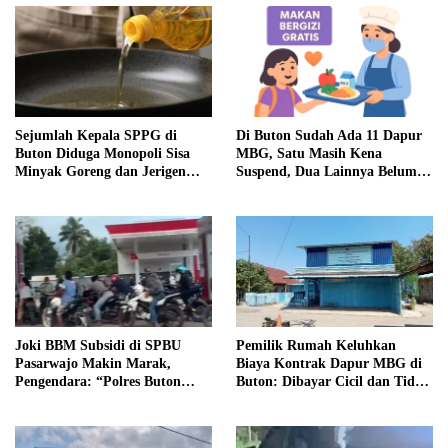
Sejumlah Kepala SPPG di
Di Buton Sudah Ada 11 Dapur
Buton Diduga Monopoli Sisa
MBG, Satu Masih Kena
Minyak Goreng dan Jerigen
Suspend, Dua Lainnya Belum
Bekas: Dijual Untuk
Jalan
Keuntungan Pribadi
Joki BBM Subsidi di SPBU
Pemilik Rumah Keluhkan
Pasarwajo Makin Marak,
Biaya Kontrak Dapur MBG di
Pengendara: “Polres Buton
Buton: Dibayar Cicil dan Tidak
Dimana, Masa Mereka Tidak
Jelas
Tahu”