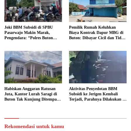
Joki BBM Subsidi di SPBU
Pemilik Rumah Keluhkan
Pasarwajo Makin Marak,
Biaya Kontrak Dapur MBG di
Pengendara: “Polres Buton
Buton: Dibayar Cicil dan Tidak
Dimana, Masa Mereka Tidak
Jelas
Tahu”
Habiskan Anggaran Ratusan
Aktivitas Penyedotan BBM
Juta, Kantor Lurah Saragi di
Subsidi ke Jerigen Kembali
Buton Tak Kunjung Ditempati,
Terjadi, Parahnya Dilakukan di
Ada Apa?
Dekat SPBU Pasarwajo
Rekomendasi untuk kamu