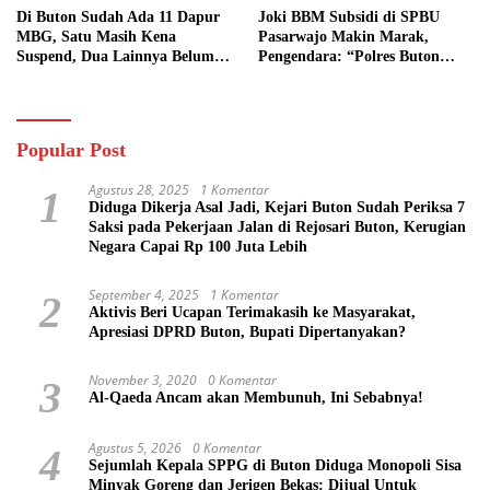
Di Buton Sudah Ada 11 Dapur
Joki BBM Subsidi di SPBU
MBG, Satu Masih Kena
Pasarwajo Makin Marak,
Suspend, Dua Lainnya Belum
Pengendara: “Polres Buton
Jalan
Dimana, Masa Mereka Tidak
Tahu”
Popular Post
Agustus 28, 2025
1 Komentar
1
Diduga Dikerja Asal Jadi, Kejari Buton Sudah Periksa 7
Saksi pada Pekerjaan Jalan di Rejosari Buton, Kerugian
Negara Capai Rp 100 Juta Lebih
September 4, 2025
1 Komentar
2
Aktivis Beri Ucapan Terimakasih ke Masyarakat,
Apresiasi DPRD Buton, Bupati Dipertanyakan?
November 3, 2020
0 Komentar
3
Al-Qaeda Ancam akan Membunuh, Ini Sebabnya!
Agustus 5, 2026
0 Komentar
4
Sejumlah Kepala SPPG di Buton Diduga Monopoli Sisa
Minyak Goreng dan Jerigen Bekas: Dijual Untuk