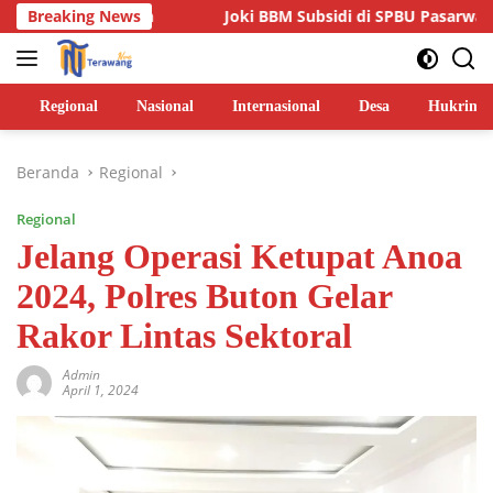
Langsung
Jalan
Breaking News
Joki BBM Subsidi di SPBU Pasarwajo Makin Marak,
ke
konten
Regional
Nasional
Internasional
Desa
Hukrim
Beranda
Regional
Regional
Jelang Operasi Ketupat Anoa
2024, Polres Buton Gelar
Rakor Lintas Sektoral
Admin
April 1, 2024