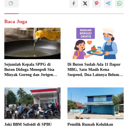
Baca Juga
Sejumlah Kepala SPPG di
Di Buton Sudah Ada 11 Dapur
Buton Diduga Monopoli Sisa
MBG, Satu Masih Kena
Minyak Goreng dan Jerigen
Suspend, Dua Lainnya Belum
Bekas: Dijual Untuk
Jalan
Keuntungan Pribadi
Joki BBM Subsidi di SPBU
Pemilik Rumah Keluhkan