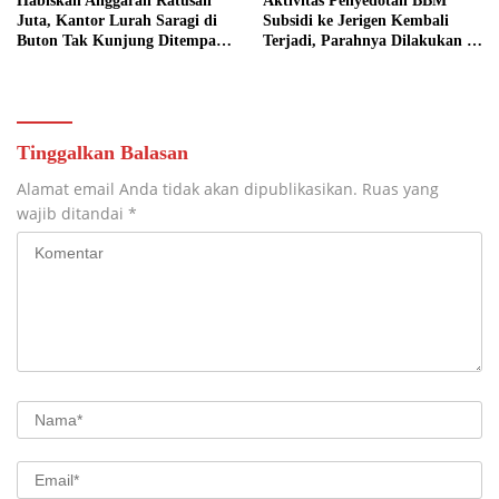
Habiskan Anggaran Ratusan
Aktivitas Penyedotan BBM
Juta, Kantor Lurah Saragi di
Subsidi ke Jerigen Kembali
Buton Tak Kunjung Ditempati,
Terjadi, Parahnya Dilakukan di
Ada Apa?
Dekat SPBU Pasarwajo
Tinggalkan Balasan
Alamat email Anda tidak akan dipublikasikan.
Ruas yang
wajib ditandai
*