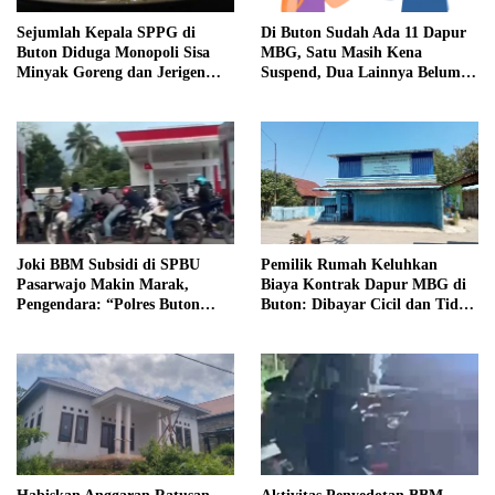
Sejumlah Kepala SPPG di
Di Buton Sudah Ada 11 Dapur
Buton Diduga Monopoli Sisa
MBG, Satu Masih Kena
Minyak Goreng dan Jerigen
Suspend, Dua Lainnya Belum
Bekas: Dijual Untuk
Jalan
Keuntungan Pribadi
Joki BBM Subsidi di SPBU
Pemilik Rumah Keluhkan
Pasarwajo Makin Marak,
Biaya Kontrak Dapur MBG di
Pengendara: “Polres Buton
Buton: Dibayar Cicil dan Tidak
Dimana, Masa Mereka Tidak
Jelas
Tahu”