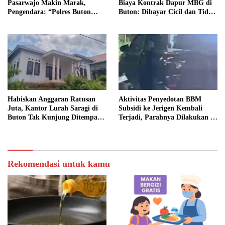
Pasarwajo Makin Marak,
Biaya Kontrak Dapur MBG di
Pengendara: “Polres Buton
Buton: Dibayar Cicil dan Tidak
Dimana, Masa Mereka Tidak
Jelas
Tahu”
Habiskan Anggaran Ratusan
Aktivitas Penyedotan BBM
Juta, Kantor Lurah Saragi di
Subsidi ke Jerigen Kembali
Buton Tak Kunjung Ditempati,
Terjadi, Parahnya Dilakukan di
Ada Apa?
Dekat SPBU Pasarwajo
Rekomendasi untuk kamu