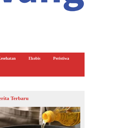
esehatan
Ekobis
Peristiwa
erita Terbaru