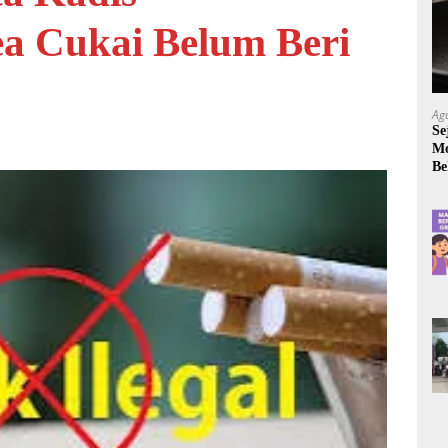
a Cukai Belum Beri
Ag
Se
Mo
Be