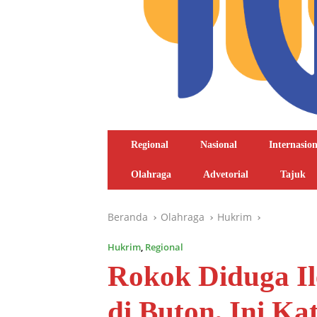
Regional
Nasional
Internasion
Olahraga
Advetorial
Tajuk
Beranda
Olahraga
Hukrim
Hukrim
,
Regional
Rokok Diduga Il
di Buton, Ini Ka