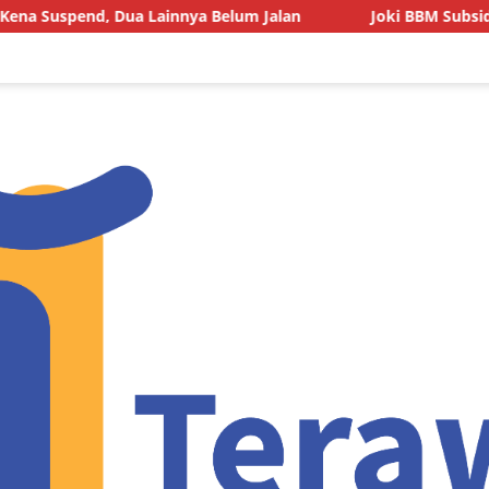
nya Belum Jalan
Joki BBM Subsidi di SPBU Pasarwajo Ma