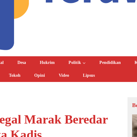
al
Desa
Hukrim
Politik
Pendidikan
K
Tokoh
Opini
Video
Lipsus
B
egal Marak Beredar
ta Kadis