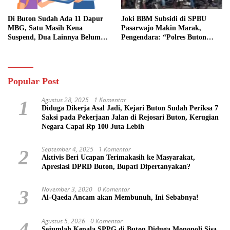
Di Buton Sudah Ada 11 Dapur
Joki BBM Subsidi di SPBU
MBG, Satu Masih Kena
Pasarwajo Makin Marak,
Suspend, Dua Lainnya Belum
Pengendara: “Polres Buton
Jalan
Dimana, Masa Mereka Tidak
Tahu”
Popular Post
Agustus 28, 2025
1 Komentar
1
Diduga Dikerja Asal Jadi, Kejari Buton Sudah Periksa 7
Saksi pada Pekerjaan Jalan di Rejosari Buton, Kerugian
Negara Capai Rp 100 Juta Lebih
September 4, 2025
1 Komentar
2
Aktivis Beri Ucapan Terimakasih ke Masyarakat,
Apresiasi DPRD Buton, Bupati Dipertanyakan?
November 3, 2020
0 Komentar
3
Al-Qaeda Ancam akan Membunuh, Ini Sebabnya!
Agustus 5, 2026
0 Komentar
4
Sejumlah Kepala SPPG di Buton Diduga Monopoli Sisa