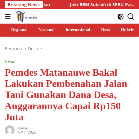
Langsung
elum Jalan
Breaking News
Joki BBM Subsidi di SPBU Pasarwajo Makin M
ke
konten
Regional
Nasional
Internasional
Desa
Hukrim
Beranda
Desa
Desa
Pemdes Matanauwe Bakal
Lakukan Pembenahan Jalan
Tani Gunakan Dana Desa,
Anggarannya Capai Rp150
Juta
Admin
Juli 7, 2026