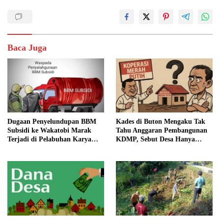
Baca Juga
Dugaan Penyelundupan BBM
Kades di Buton Mengaku Tak
Subsidi ke Wakatobi Marak
Tahu Anggaran Pembangunan
Terjadi di Pelabuhan Karya
KDMP, Sebut Desa Hanya
Jaya, Warga Minta Aparat
Siapkan Lahan
Turun Awasi