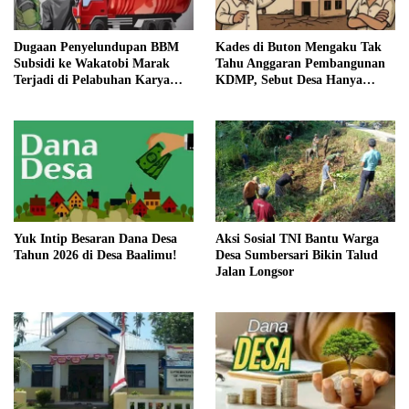
Dugaan Penyelundupan BBM
Kades di Buton Mengaku Tak
Subsidi ke Wakatobi Marak
Tahu Anggaran Pembangunan
Terjadi di Pelabuhan Karya
KDMP, Sebut Desa Hanya
Jaya, Warga Minta Aparat
Siapkan Lahan
Turun Awasi
Yuk Intip Besaran Dana Desa
Aksi Sosial TNI Bantu Warga
Tahun 2026 di Desa Baalimu!
Desa Sumbersari Bikin Talud
Jalan Longsor