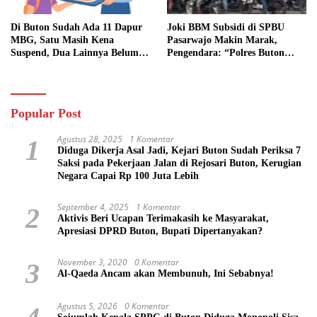
Di Buton Sudah Ada 11 Dapur
Joki BBM Subsidi di SPBU
MBG, Satu Masih Kena
Pasarwajo Makin Marak,
Suspend, Dua Lainnya Belum
Pengendara: “Polres Buton
Jalan
Dimana, Masa Mereka Tidak
Tahu”
Popular Post
Agustus 28, 2025
1 Komentar
1
Diduga Dikerja Asal Jadi, Kejari Buton Sudah Periksa 7
Saksi pada Pekerjaan Jalan di Rejosari Buton, Kerugian
Negara Capai Rp 100 Juta Lebih
September 4, 2025
1 Komentar
2
Aktivis Beri Ucapan Terimakasih ke Masyarakat,
Apresiasi DPRD Buton, Bupati Dipertanyakan?
November 3, 2020
0 Komentar
3
Al-Qaeda Ancam akan Membunuh, Ini Sebabnya!
Agustus 5, 2026
0 Komentar