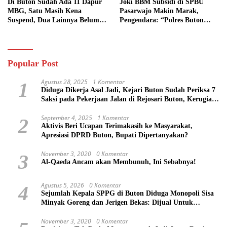
Di Buton Sudah Ada 11 Dapur
Joki BBM Subsidi di SPBU
MBG, Satu Masih Kena
Pasarwajo Makin Marak,
Suspend, Dua Lainnya Belum
Pengendara: “Polres Buton
Jalan
Dimana, Masa Mereka Tidak
Tahu”
Popular Post
Agustus 28, 2025
1 Komentar
1
Diduga Dikerja Asal Jadi, Kejari Buton Sudah Periksa 7
Saksi pada Pekerjaan Jalan di Rejosari Buton, Kerugian
Negara Capai Rp 100 Juta Lebih
September 4, 2025
1 Komentar
2
Aktivis Beri Ucapan Terimakasih ke Masyarakat,
Apresiasi DPRD Buton, Bupati Dipertanyakan?
November 3, 2020
0 Komentar
3
Al-Qaeda Ancam akan Membunuh, Ini Sebabnya!
Agustus 5, 2026
0 Komentar
4
Sejumlah Kepala SPPG di Buton Diduga Monopoli Sisa
Minyak Goreng dan Jerigen Bekas: Dijual Untuk
Keuntungan Pribadi
November 3, 2020
0 Komentar