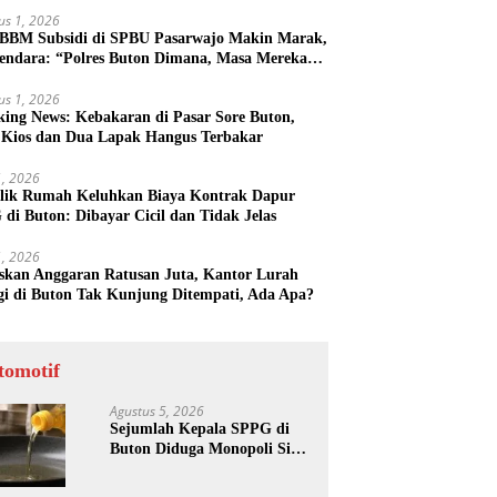
us 1, 2026
 BBM Subsidi di SPBU Pasarwajo Makin Marak,
endara: “Polres Buton Dimana, Masa Mereka
k Tahu”
us 1, 2026
king News: Kebakaran di Pasar Sore Buton,
 Kios dan Dua Lapak Hangus Terbakar
31, 2026
lik Rumah Keluhkan Biaya Kontrak Dapur
di Buton: Dibayar Cicil dan Tidak Jelas
31, 2026
skan Anggaran Ratusan Juta, Kantor Lurah
gi di Buton Tak Kunjung Ditempati, Ada Apa?
tomotif
Agustus 5, 2026
Sejumlah Kepala SPPG di
Buton Diduga Monopoli Sisa
Minyak Goreng dan Jerigen
Bekas: Dijual Untuk