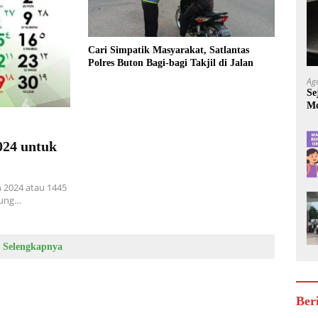
Cari Simpatik Masyarakat, Satlantas
Polres Buton Bagi-bagi Takjil di Jalan
Ag
Se
Mo
Be
024 untuk
2024 atau 1445
tung…
Selengkapnya
Ber