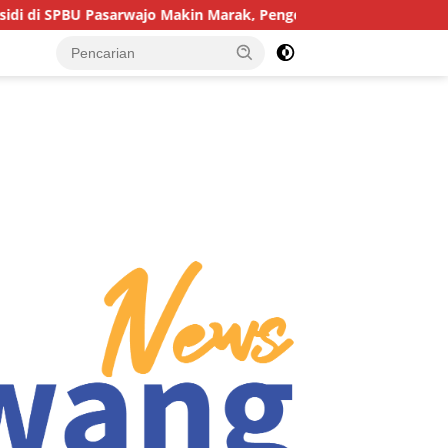
U Pasarwajo Makin Marak, Pengendara: “Polres Buton Dimana, Ma