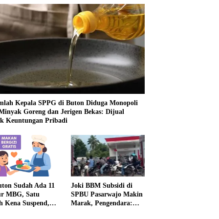
mlah Kepala SPPG di Buton Diduga Monopoli
 Minyak Goreng dan Jerigen Bekas: Dijual
k Keuntungan Pribadi
uton Sudah Ada 11
Joki BBM Subsidi di
r MBG, Satu
SPBU Pasarwajo Makin
h Kena Suspend,
Marak, Pengendara:
Lainnya Belum
“Polres Buton Dimana,