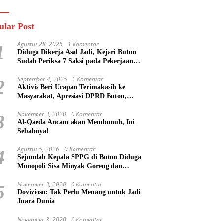
n
Masa Mereka Tidak
Tahu”
ular Post
Agustus 28, 2025
1 Komentar
1
Diduga Dikerja Asal Jadi, Kejari Buton
Sudah Periksa 7 Saksi pada Pekerjaan
Jalan di Rejosari Buton, Kerugian Negara
Capai Rp 100 Juta Lebih
September 4, 2025
1 Komentar
2
Aktivis Beri Ucapan Terimakasih ke
Masyarakat, Apresiasi DPRD Buton,
Bupati Dipertanyakan?
November 3, 2020
0 Komentar
3
Al-Qaeda Ancam akan Membunuh, Ini
Sebabnya!
Agustus 5, 2026
0 Komentar
4
Sejumlah Kepala SPPG di Buton Diduga
Monopoli Sisa Minyak Goreng dan
Jerigen Bekas: Dijual Untuk Keuntungan
Pribadi
November 3, 2020
0 Komentar
5
Dovizioso: Tak Perlu Menang untuk Jadi
Juara Dunia
November 3, 2020
0 Komentar