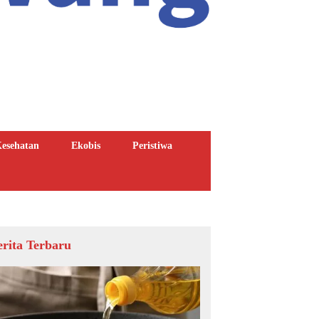
esehatan
Ekobis
Peristiwa
erita Terbaru