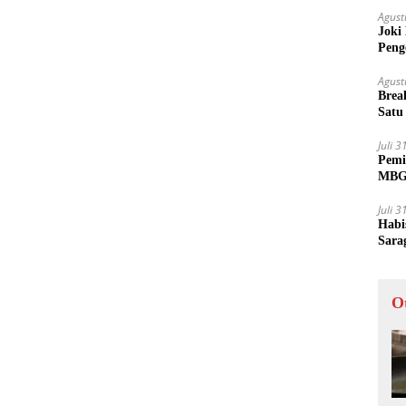
Agust
Joki
Peng
Tida
Agust
Brea
Satu
Juli 
Pemi
MBG 
Juli 
Habi
Sara
O