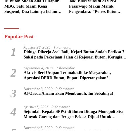
Di Buton Sudah Ada 11 Dapur
Joki BBM Subsidi di SPBU
MBG, Satu Masih Kena
Pasarwajo Makin Marak,
Suspend, Dua Lainnya Belum
Pengendara: “Polres Buton
Jalan
Dimana, Masa Mereka Tidak
Tahu”
Popular Post
Agustus 28, 2025
1 Komentar
1
Diduga Dikerja Asal Jadi, Kejari Buton Sudah Periksa 7
Saksi pada Pekerjaan Jalan di Rejosari Buton, Kerugian
Negara Capai Rp 100 Juta Lebih
September 4, 2025
1 Komentar
2
Aktivis Beri Ucapan Terimakasih ke Masyarakat,
Apresiasi DPRD Buton, Bupati Dipertanyakan?
November 3, 2020
0 Komentar
3
Al-Qaeda Ancam akan Membunuh, Ini Sebabnya!
Agustus 5, 2026
0 Komentar
4
Sejumlah Kepala SPPG di Buton Diduga Monopoli Sisa
Minyak Goreng dan Jerigen Bekas: Dijual Untuk
Keuntungan Pribadi
November 3, 2020
0 Komentar