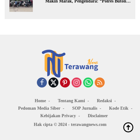
Makin Marak, Pengendara: “Polres Buton
Dimana, Masa Mereka Tidak Tahu”
Home
Tentang Kami
Redaksi
Pedoman Media Siber
SOP Jurnalis
Kode Etik
Kebijakan Privacy
Disclaimer
Hak cipta © 2024 - terawangnews.com