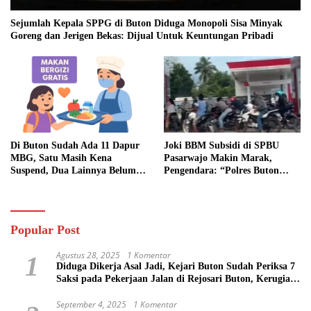
Sejumlah Kepala SPPG di Buton Diduga Monopoli Sisa Minyak
Goreng dan Jerigen Bekas: Dijual Untuk Keuntungan Pribadi
Di Buton Sudah Ada 11 Dapur
Joki BBM Subsidi di SPBU
MBG, Satu Masih Kena
Pasarwajo Makin Marak,
Suspend, Dua Lainnya Belum
Pengendara: “Polres Buton
Jalan
Dimana, Masa Mereka Tidak
Tahu”
Popular Post
Agustus 28, 2025
1 Komentar
1
Diduga Dikerja Asal Jadi, Kejari Buton Sudah Periksa 7
Saksi pada Pekerjaan Jalan di Rejosari Buton, Kerugian
Negara Capai Rp 100 Juta Lebih
September 4, 2025
1 Komentar