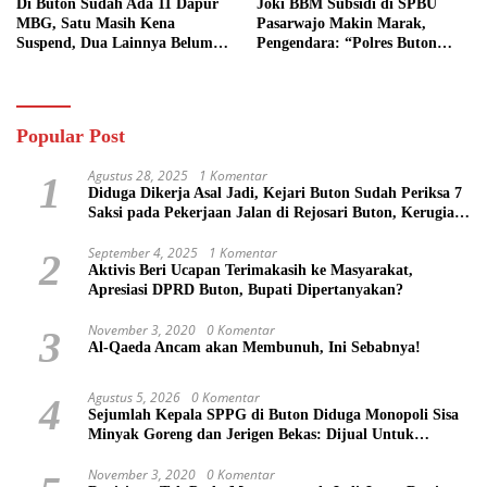
Di Buton Sudah Ada 11 Dapur
Joki BBM Subsidi di SPBU
MBG, Satu Masih Kena
Pasarwajo Makin Marak,
Suspend, Dua Lainnya Belum
Pengendara: “Polres Buton
Jalan
Dimana, Masa Mereka Tidak
Tahu”
Popular Post
Agustus 28, 2025
1 Komentar
1
Diduga Dikerja Asal Jadi, Kejari Buton Sudah Periksa 7
Saksi pada Pekerjaan Jalan di Rejosari Buton, Kerugian
Negara Capai Rp 100 Juta Lebih
September 4, 2025
1 Komentar
2
Aktivis Beri Ucapan Terimakasih ke Masyarakat,
Apresiasi DPRD Buton, Bupati Dipertanyakan?
November 3, 2020
0 Komentar
3
Al-Qaeda Ancam akan Membunuh, Ini Sebabnya!
Agustus 5, 2026
0 Komentar
4
Sejumlah Kepala SPPG di Buton Diduga Monopoli Sisa
Minyak Goreng dan Jerigen Bekas: Dijual Untuk
Keuntungan Pribadi
November 3, 2020
0 Komentar