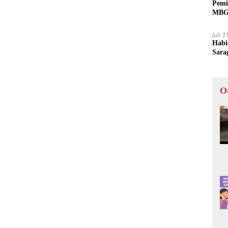
Pemi
MBG 
Juli 
Habi
Sara
O