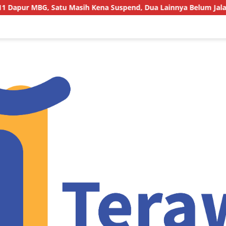
tu Masih Kena Suspend, Dua Lainnya Belum Jalan
Joki B