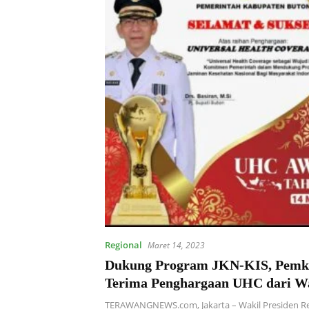
Regional
Maret 14, 2023
Dukung Program JKN-KIS, Pemk
Terima Penghargaan UHC dari W
Presiden, Basiran Ucapkan Terim
TERAWANGNEWS.com, Jakarta – Wakil Presiden R