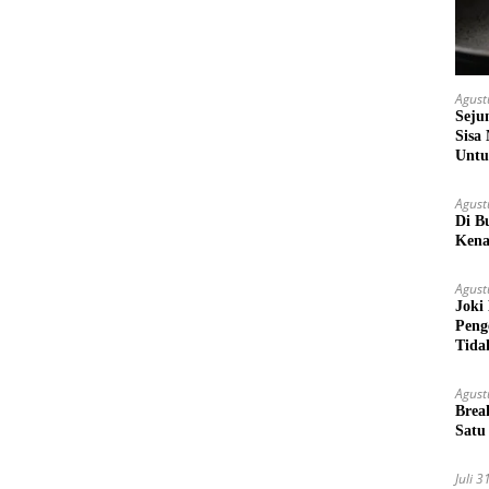
Agust
Seju
Sisa
Untu
Agust
Di B
Kena
Agust
Joki
Peng
Tida
Agust
Brea
Satu
Juli 