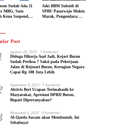
uton Sudah Ada 11
Joki BBM Subsidi di
r MBG, Satu
SPBU Pasarwajo Makin
h Kena Suspend,
Marak, Pengendara:
Lainnya Belum
“Polres Buton Dimana,
n
Masa Mereka Tidak
Tahu”
ular Post
Agustus 28, 2025
1 Komentar
1
Diduga Dikerja Asal Jadi, Kejari Buton
Sudah Periksa 7 Saksi pada Pekerjaan
Jalan di Rejosari Buton, Kerugian Negara
Capai Rp 100 Juta Lebih
September 4, 2025
1 Komentar
2
Aktivis Beri Ucapan Terimakasih ke
Masyarakat, Apresiasi DPRD Buton,
Bupati Dipertanyakan?
November 3, 2020
0 Komentar
3
Al-Qaeda Ancam akan Membunuh, Ini
Sebabnya!