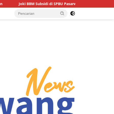
BM Subsidi di SPBU Pasarwajo Makin Marak, Pengendara: “Polre