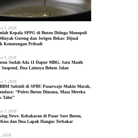
us 5, 2026
mlah Kepala SPPG di Buton Diduga Monopoli
 Minyak Goreng dan Jerigen Bekas: Dijual
k Keuntungan Pribadi
us 5, 2026
uton Sudah Ada 11 Dapur MBG, Satu Masih
 Suspend, Dua Lainnya Belum Jalan
us 1, 2026
 BBM Subsidi di SPBU Pasarwajo Makin Marak,
endara: “Polres Buton Dimana, Masa Mereka
k Tahu”
us 1, 2026
king News: Kebakaran di Pasar Sore Buton,
 Kios dan Dua Lapak Hangus Terbakar
31, 2026