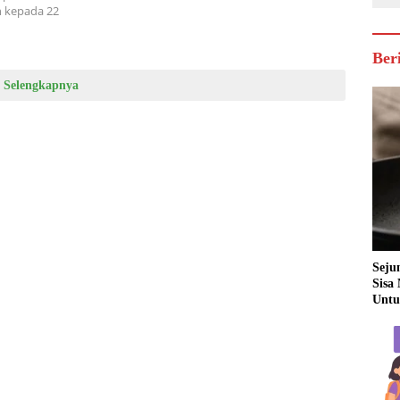
n kepada 22
Ber
Selengkapnya
Seju
Sisa
Untu