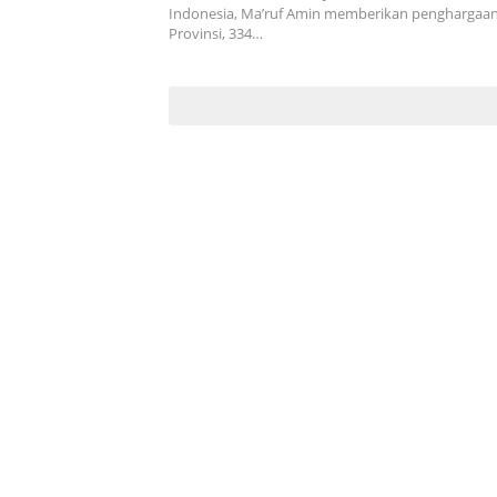
kepada BPJS Kesehatan Baubau
Indonesia, Ma’ruf Amin memberikan penghargaa
Provinsi, 334…