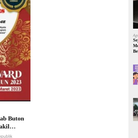
Ag
Se
Mo
Be
ab Buton
akil
akasih
epublik