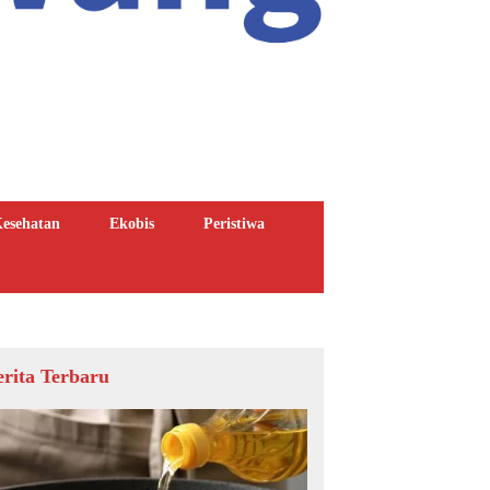
esehatan
Ekobis
Peristiwa
erita Terbaru