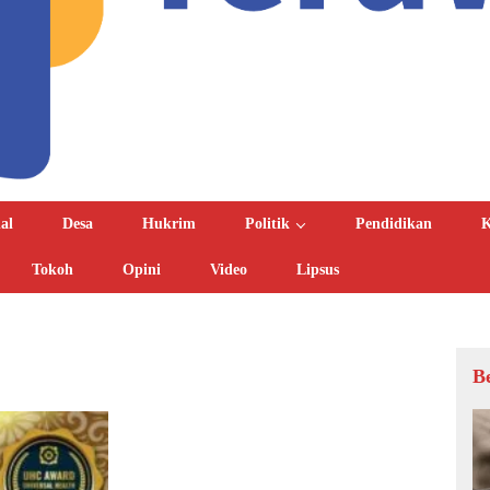
al
Desa
Hukrim
Politik
Pendidikan
K
Tokoh
Opini
Video
Lipsus
B