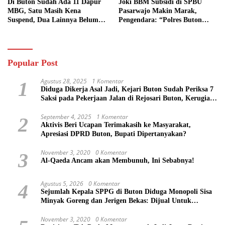
Di Buton Sudah Ada 11 Dapur
Joki BBM Subsidi di SPBU
MBG, Satu Masih Kena
Pasarwajo Makin Marak,
Suspend, Dua Lainnya Belum
Pengendara: “Polres Buton
Jalan
Dimana, Masa Mereka Tidak
Tahu”
Popular Post
Agustus 28, 2025
1 Komentar
1
Diduga Dikerja Asal Jadi, Kejari Buton Sudah Periksa 7
Saksi pada Pekerjaan Jalan di Rejosari Buton, Kerugian
Negara Capai Rp 100 Juta Lebih
September 4, 2025
1 Komentar
2
Aktivis Beri Ucapan Terimakasih ke Masyarakat,
Apresiasi DPRD Buton, Bupati Dipertanyakan?
November 3, 2020
0 Komentar
3
Al-Qaeda Ancam akan Membunuh, Ini Sebabnya!
Agustus 5, 2026
0 Komentar
4
Sejumlah Kepala SPPG di Buton Diduga Monopoli Sisa
Minyak Goreng dan Jerigen Bekas: Dijual Untuk
Keuntungan Pribadi
November 3, 2020
0 Komentar