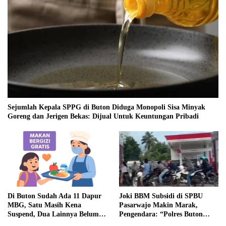
Sejumlah Kepala SPPG di Buton Diduga Monopoli Sisa Minyak
Goreng dan Jerigen Bekas: Dijual Untuk Keuntungan Pribadi
Di Buton Sudah Ada 11 Dapur
Joki BBM Subsidi di SPBU
MBG, Satu Masih Kena
Pasarwajo Makin Marak,
Suspend, Dua Lainnya Belum
Pengendara: “Polres Buton
Jalan
Dimana, Masa Mereka Tidak