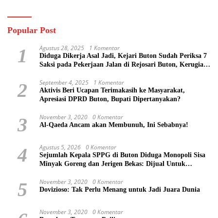
Tahu”
Popular Post
Agustus 28, 2025
1 Komentar
1
Diduga Dikerja Asal Jadi, Kejari Buton Sudah Periksa 7
Saksi pada Pekerjaan Jalan di Rejosari Buton, Kerugian
Negara Capai Rp 100 Juta Lebih
September 4, 2025
1 Komentar
2
Aktivis Beri Ucapan Terimakasih ke Masyarakat,
Apresiasi DPRD Buton, Bupati Dipertanyakan?
November 3, 2020
0 Komentar
3
Al-Qaeda Ancam akan Membunuh, Ini Sebabnya!
Agustus 5, 2026
0 Komentar
4
Sejumlah Kepala SPPG di Buton Diduga Monopoli Sisa
Minyak Goreng dan Jerigen Bekas: Dijual Untuk
Keuntungan Pribadi
November 3, 2020
0 Komentar
5
Dovizioso: Tak Perlu Menang untuk Jadi Juara Dunia
November 3, 2020
0 Komentar