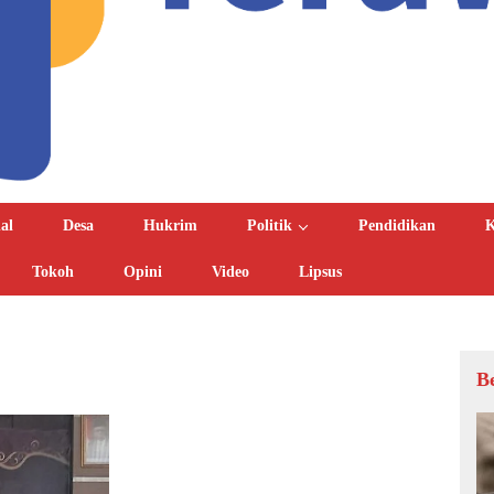
al
Desa
Hukrim
Politik
Pendidikan
K
Tokoh
Opini
Video
Lipsus
B