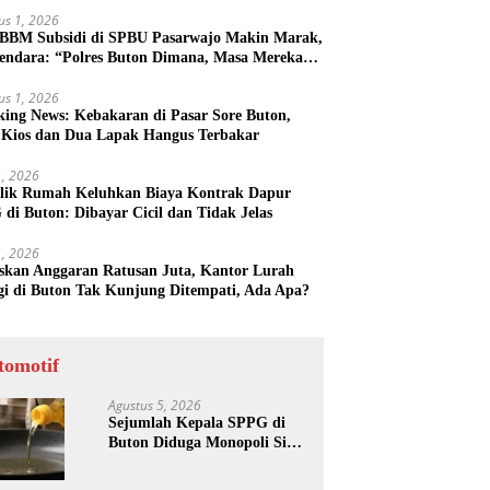
us 1, 2026
 BBM Subsidi di SPBU Pasarwajo Makin Marak,
endara: “Polres Buton Dimana, Masa Mereka
k Tahu”
us 1, 2026
king News: Kebakaran di Pasar Sore Buton,
 Kios dan Dua Lapak Hangus Terbakar
31, 2026
lik Rumah Keluhkan Biaya Kontrak Dapur
di Buton: Dibayar Cicil dan Tidak Jelas
31, 2026
skan Anggaran Ratusan Juta, Kantor Lurah
gi di Buton Tak Kunjung Ditempati, Ada Apa?
tomotif
Agustus 5, 2026
Sejumlah Kepala SPPG di
Buton Diduga Monopoli Sisa
Minyak Goreng dan Jerigen
Bekas: Dijual Untuk