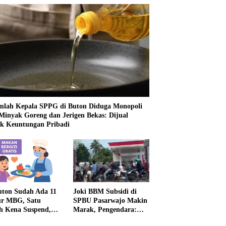
mlah Kepala SPPG di Buton Diduga Monopoli
 Minyak Goreng dan Jerigen Bekas: Dijual
k Keuntungan Pribadi
uton Sudah Ada 11
Joki BBM Subsidi di
r MBG, Satu
SPBU Pasarwajo Makin
h Kena Suspend,
Marak, Pengendara:
Lainnya Belum
“Polres Buton Dimana,