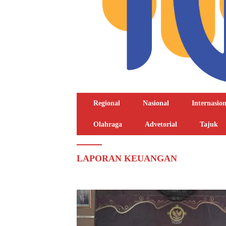
Regional
Nasional
Internasion
Olahraga
Advetorial
Tajuk
LAPORAN KEUANGAN