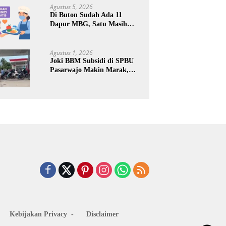
Keuntungan Pribadi
Agustus 5, 2026
Di Buton Sudah Ada 11
Dapur MBG, Satu Masih
Kena Suspend, Dua Lainnya
Belum Jalan
Agustus 1, 2026
Joki BBM Subsidi di SPBU
Pasarwajo Makin Marak,
Pengendara: “Polres Buton
Dimana, Masa Mereka Tidak
Tahu”
Kebijakan Privacy
Disclaimer