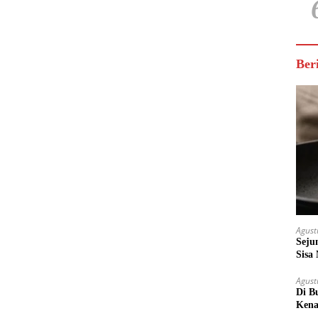
Ber
Agust
Seju
Sisa
Untu
Agust
Di B
Kena