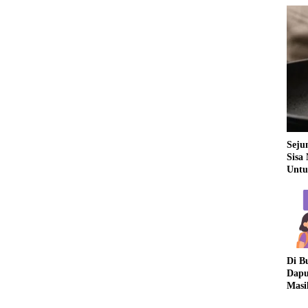
Seju
Sisa
Untu
Di B
Dapu
Masi
Dua 