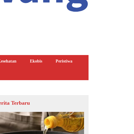
esehatan
Ekobis
Peristiwa
erita Terbaru