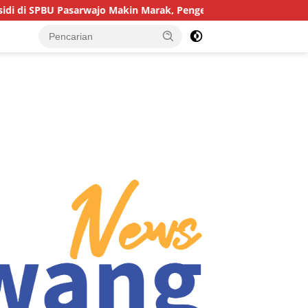
sarwajo Makin Marak, Pengendara: “Polres Buton Dimana, Masa M