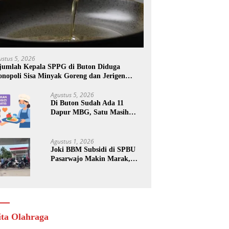
ustus 5, 2026
jumlah Kepala SPPG di Buton Diduga
nopoli Sisa Minyak Goreng dan Jerigen
kas: Dijual Untuk Keuntungan Pribadi
Agustus 5, 2026
Di Buton Sudah Ada 11
Dapur MBG, Satu Masih
Kena Suspend, Dua Lainnya
Belum Jalan
Agustus 1, 2026
Joki BBM Subsidi di SPBU
Pasarwajo Makin Marak,
Pengendara: “Polres Buton
Dimana, Masa Mereka Tidak
Tahu”
ita Olahraga