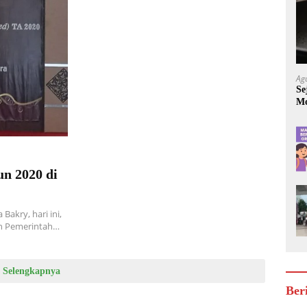
Ag
Se
Mo
Be
n 2020 di
kry, hari ini,
an Pemerintah…
Selengkapnya
Ber