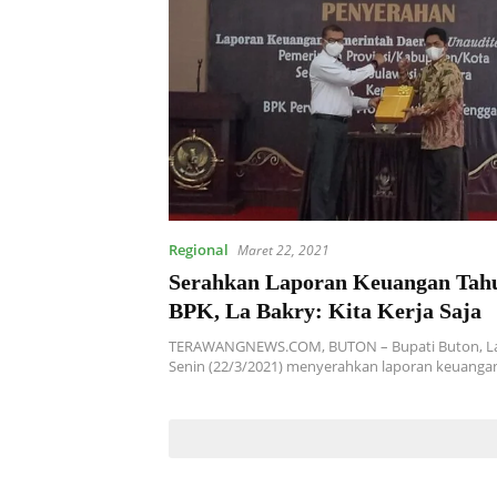
Regional
Maret 22, 2021
Serahkan Laporan Keuangan Tahu
BPK, La Bakry: Kita Kerja Saja
TERAWANGNEWS.COM, BUTON – Bupati Buton, La Ba
Senin (22/3/2021) menyerahkan laporan keuang