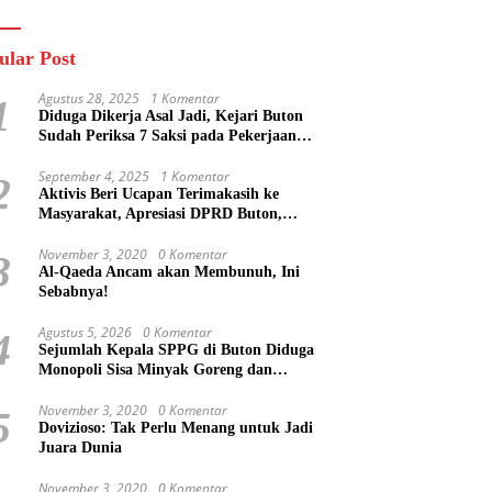
n
Masa Mereka Tidak
Tahu”
ular Post
Agustus 28, 2025
1 Komentar
1
Diduga Dikerja Asal Jadi, Kejari Buton
Sudah Periksa 7 Saksi pada Pekerjaan
Jalan di Rejosari Buton, Kerugian Negara
Capai Rp 100 Juta Lebih
September 4, 2025
1 Komentar
2
Aktivis Beri Ucapan Terimakasih ke
Masyarakat, Apresiasi DPRD Buton,
Bupati Dipertanyakan?
November 3, 2020
0 Komentar
3
Al-Qaeda Ancam akan Membunuh, Ini
Sebabnya!
Agustus 5, 2026
0 Komentar
4
Sejumlah Kepala SPPG di Buton Diduga
Monopoli Sisa Minyak Goreng dan
Jerigen Bekas: Dijual Untuk Keuntungan
Pribadi
November 3, 2020
0 Komentar
5
Dovizioso: Tak Perlu Menang untuk Jadi
Juara Dunia
November 3, 2020
0 Komentar