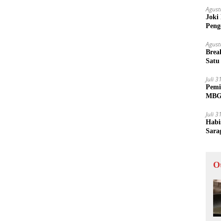
Agust
Joki
Peng
Tida
Agust
Brea
Satu
Juli 
Pemi
MBG 
Juli 
Habi
Sara
O