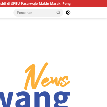
arwajo Makin Marak, Pengendara: “Polres Buton Dimana, Masa M