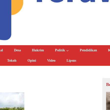
al
Desa
Hukrim
Politik
Pendidikan
K
Tokoh
Opini
Video
Lipsus
B