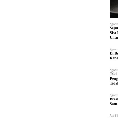
Agust
Seju
Sisa
Untu
Agust
Di B
Kena
Agust
Joki
Peng
Tida
Agust
Brea
Satu
Juli 