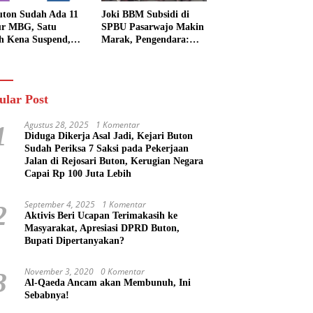
uton Sudah Ada 11
Joki BBM Subsidi di
r MBG, Satu
SPBU Pasarwajo Makin
h Kena Suspend,
Marak, Pengendara:
Lainnya Belum
“Polres Buton Dimana,
n
Masa Mereka Tidak
Tahu”
ular Post
Agustus 28, 2025
1 Komentar
1
Diduga Dikerja Asal Jadi, Kejari Buton
Sudah Periksa 7 Saksi pada Pekerjaan
Jalan di Rejosari Buton, Kerugian Negara
Capai Rp 100 Juta Lebih
September 4, 2025
1 Komentar
2
Aktivis Beri Ucapan Terimakasih ke
Masyarakat, Apresiasi DPRD Buton,
Bupati Dipertanyakan?
November 3, 2020
0 Komentar
3
Al-Qaeda Ancam akan Membunuh, Ini
Sebabnya!