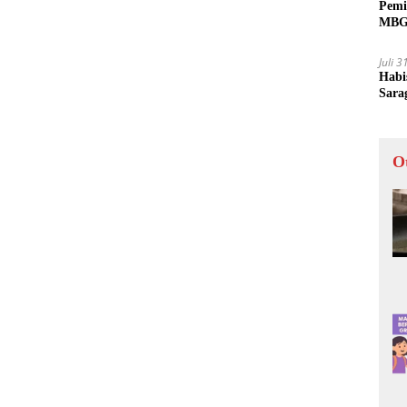
Pemi
MBG 
Juli 
Habi
Sara
O