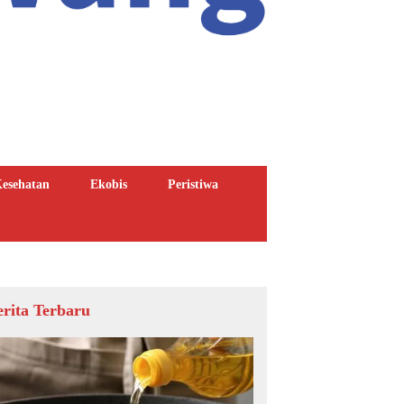
esehatan
Ekobis
Peristiwa
erita Terbaru