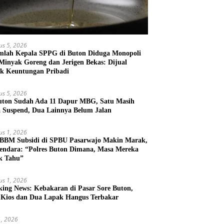
us 5, 2026
mlah Kepala SPPG di Buton Diduga Monopoli
 Minyak Goreng dan Jerigen Bekas: Dijual
k Keuntungan Pribadi
us 5, 2026
uton Sudah Ada 11 Dapur MBG, Satu Masih
 Suspend, Dua Lainnya Belum Jalan
us 1, 2026
 BBM Subsidi di SPBU Pasarwajo Makin Marak,
endara: “Polres Buton Dimana, Masa Mereka
k Tahu”
us 1, 2026
king News: Kebakaran di Pasar Sore Buton,
 Kios dan Dua Lapak Hangus Terbakar
31, 2026