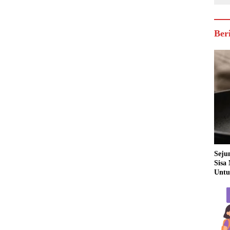
Ber
Seju
Sisa
Untu