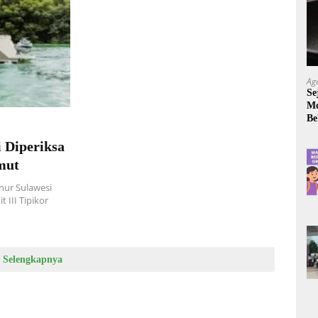
Ag
Se
Mo
Be
 Diperiksa
mut
ur Sulawesi
t III Tipikor
Selengkapnya