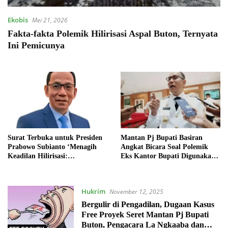
Ekobis
Mei 21, 2026
Fakta-fakta Polemik Hilirisasi Aspal Buton, Ternyata
Ini Pemicunya
Surat Terbuka untuk Presiden
Mantan Pj Bupati Basiran
Prabowo Subianto ‘Menagih
Angkat Bicara Soal Polemik
Keadilan Hilirisasi:
Eks Kantor Bupati Digunakan
Kembalikan Pabrik Aspal
Kampus ITK Buton: Disewa Rp
Buton ke Tanah Buton, Bukan
250 Juta per Tahun, Bukan
di Karawang’
Hibah
Hukrim
November 12, 2025
Bergulir di Pengadilan, Dugaan Kasus
Free Proyek Seret Mantan Pj Bupati
Buton, Pengacara La Ngkaaba dan