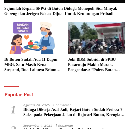
Sejumlah Kepala SPPG di Buton Diduga Monopoli Sisa Minyak
Goreng dan Jerigen Bekas: Dijual Untuk Keuntungan Pribadi
Di Buton Sudah Ada 11 Dapur
Joki BBM Subsidi di SPBU
MBG, Satu Masih Kena
Pasarwajo Makin Marak,
Suspend, Dua Lainnya Belum
Pengendara: “Polres Buton
Jalan
Dimana, Masa Mereka Tidak
Tahu”
Popular Post
Agustus 28, 2025
1 Komentar
1
Diduga Dikerja Asal Jadi, Kejari Buton Sudah Periksa 7
Saksi pada Pekerjaan Jalan di Rejosari Buton, Kerugian
Negara Capai Rp 100 Juta Lebih
September 4, 2025
1 Komentar