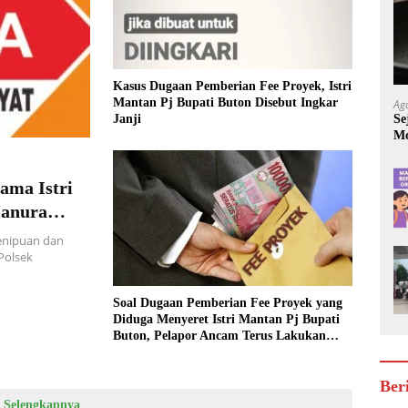
Kasus Dugaan Pemberian Fee Proyek, Istri
Mantan Pj Bupati Buton Disebut Ingkar
Ag
Se
Janji
Mo
Be
ama Istri
Hanura
nipuan dan
Polsek
Soal Dugaan Pemberian Fee Proyek yang
Diduga Menyeret Istri Mantan Pj Bupati
Buton, Pelapor Ancam Terus Lakukan
Upaya Hukum Jika Hal Ini Diabaikan
Ber
Selengkapnya