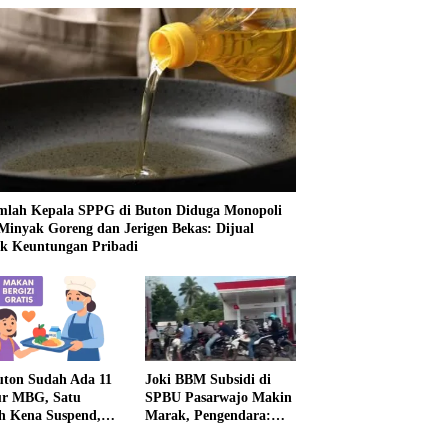
mlah Kepala SPPG di Buton Diduga Monopoli
 Minyak Goreng dan Jerigen Bekas: Dijual
k Keuntungan Pribadi
uton Sudah Ada 11
Joki BBM Subsidi di
r MBG, Satu
SPBU Pasarwajo Makin
h Kena Suspend,
Marak, Pengendara:
Lainnya Belum
“Polres Buton Dimana,