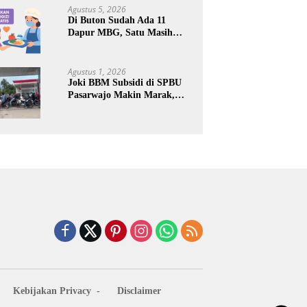
Keuntungan Pribadi
Agustus 5, 2026
Di Buton Sudah Ada 11
Dapur MBG, Satu Masih
Kena Suspend, Dua Lainnya
Belum Jalan
Agustus 1, 2026
Joki BBM Subsidi di SPBU
Pasarwajo Makin Marak,
Pengendara: “Polres Buton
Dimana, Masa Mereka Tidak
Tahu”
Kebijakan Privacy
Disclaimer