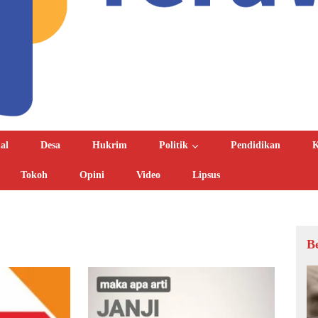
al
Desa
Hukrim
Politik
Pendidikan
K
Tokoh
Opini
Video
Lipsus
B