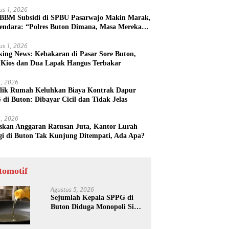
us 1, 2026
 BBM Subsidi di SPBU Pasarwajo Makin Marak,
endara: “Polres Buton Dimana, Masa Mereka
k Tahu”
us 1, 2026
king News: Kebakaran di Pasar Sore Buton,
 Kios dan Dua Lapak Hangus Terbakar
31, 2026
lik Rumah Keluhkan Biaya Kontrak Dapur
di Buton: Dibayar Cicil dan Tidak Jelas
31, 2026
skan Anggaran Ratusan Juta, Kantor Lurah
gi di Buton Tak Kunjung Ditempati, Ada Apa?
tomotif
Agustus 5, 2026
Sejumlah Kepala SPPG di
Buton Diduga Monopoli Sisa
Minyak Goreng dan Jerigen
Bekas: Dijual Untuk