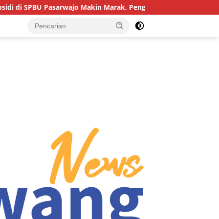
asarwajo Makin Marak, Pengendara: “Polres Buton Dimana, Masa