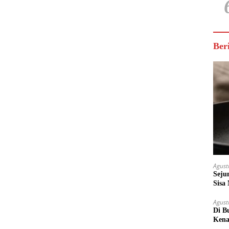
Ber
Agust
Seju
Sisa
Untu
Agust
Di B
Kena