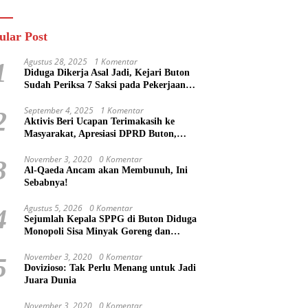
n
Masa Mereka Tidak
Tahu”
ular Post
Agustus 28, 2025
1 Komentar
1
Diduga Dikerja Asal Jadi, Kejari Buton
Sudah Periksa 7 Saksi pada Pekerjaan
Jalan di Rejosari Buton, Kerugian Negara
Capai Rp 100 Juta Lebih
September 4, 2025
1 Komentar
2
Aktivis Beri Ucapan Terimakasih ke
Masyarakat, Apresiasi DPRD Buton,
Bupati Dipertanyakan?
November 3, 2020
0 Komentar
3
Al-Qaeda Ancam akan Membunuh, Ini
Sebabnya!
Agustus 5, 2026
0 Komentar
4
Sejumlah Kepala SPPG di Buton Diduga
Monopoli Sisa Minyak Goreng dan
Jerigen Bekas: Dijual Untuk Keuntungan
Pribadi
November 3, 2020
0 Komentar
5
Dovizioso: Tak Perlu Menang untuk Jadi
Juara Dunia
November 3, 2020
0 Komentar