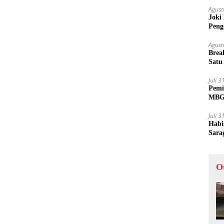
Agust
Joki
Peng
Tida
Agust
Brea
Satu
Juli 
Pemi
MBG 
Juli 
Habi
Sara
O