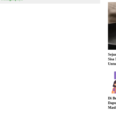
Seju
Sisa
Untu
Di B
Dapu
Masi
Dua 