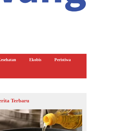
esehatan
Ekobis
Peristiwa
erita Terbaru