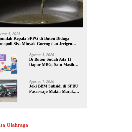
ustus 5, 2026
jumlah Kepala SPPG di Buton Diduga
nopoli Sisa Minyak Goreng dan Jerigen
kas: Dijual Untuk Keuntungan Pribadi
Agustus 5, 2026
Di Buton Sudah Ada 11
Dapur MBG, Satu Masih
Kena Suspend, Dua Lainnya
Belum Jalan
Agustus 1, 2026
Joki BBM Subsidi di SPBU
Pasarwajo Makin Marak,
Pengendara: “Polres Buton
Dimana, Masa Mereka Tidak
Tahu”
ita Olahraga