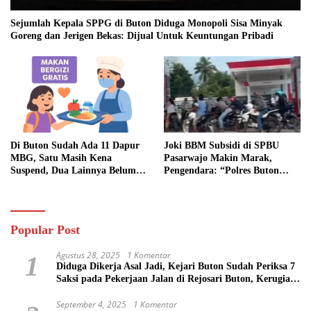
Sejumlah Kepala SPPG di Buton Diduga Monopoli Sisa Minyak
Goreng dan Jerigen Bekas: Dijual Untuk Keuntungan Pribadi
Di Buton Sudah Ada 11 Dapur
Joki BBM Subsidi di SPBU
MBG, Satu Masih Kena
Pasarwajo Makin Marak,
Suspend, Dua Lainnya Belum
Pengendara: “Polres Buton
Jalan
Dimana, Masa Mereka Tidak
Tahu”
Popular Post
Agustus 28, 2025
1 Komentar
1
Diduga Dikerja Asal Jadi, Kejari Buton Sudah Periksa 7
Saksi pada Pekerjaan Jalan di Rejosari Buton, Kerugian
Negara Capai Rp 100 Juta Lebih
September 4, 2025
1 Komentar