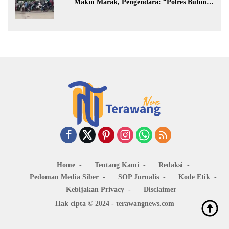
Makin Marak, Pengendara: “Polres Buton
Dimana, Masa Mereka Tidak Tahu”
Home
Tentang Kami
Redaksi
Pedoman Media Siber
SOP Jurnalis
Kode Etik
Kebijakan Privacy
Disclaimer
Hak cipta © 2024 - terawangnews.com