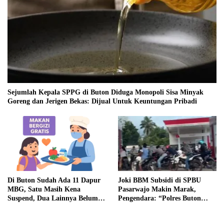
Sejumlah Kepala SPPG di Buton Diduga Monopoli Sisa Minyak
Goreng dan Jerigen Bekas: Dijual Untuk Keuntungan Pribadi
Di Buton Sudah Ada 11 Dapur
Joki BBM Subsidi di SPBU
MBG, Satu Masih Kena
Pasarwajo Makin Marak,
Suspend, Dua Lainnya Belum
Pengendara: “Polres Buton
Jalan
Dimana, Masa Mereka Tidak
Tahu”