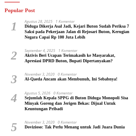
Popular Post
Agustus 28, 2025
1 Komentar
1
Diduga Dikerja Asal Jadi, Kejari Buton Sudah Periksa 7
Saksi pada Pekerjaan Jalan di Rejosari Buton, Kerugian
Negara Capai Rp 100 Juta Lebih
September 4, 2025
1 Komentar
2
Aktivis Beri Ucapan Terimakasih ke Masyarakat,
Apresiasi DPRD Buton, Bupati Dipertanyakan?
November 3, 2020
0 Komentar
3
Al-Qaeda Ancam akan Membunuh, Ini Sebabnya!
Agustus 5, 2026
0 Komentar
4
Sejumlah Kepala SPPG di Buton Diduga Monopoli Sisa
Minyak Goreng dan Jerigen Bekas: Dijual Untuk
Keuntungan Pribadi
November 3, 2020
0 Komentar
5
Dovizioso: Tak Perlu Menang untuk Jadi Juara Dunia