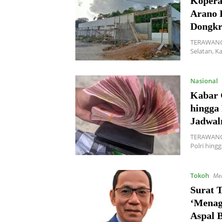
Kopera
Arano 
Dongkr
TERAWANGN
Selatan, K
Nasional
Kabar 
hingga 
Jadwaln
TERAWANGN
Polri hing
Tokoh
Mei
Surat 
‘Menag
Aspal 