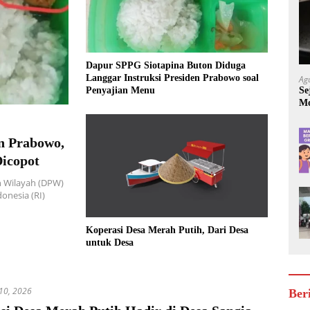
Dapur SPPG Siotapina Buton Diduga
Langgar Instruksi Presiden Prabowo soal
Ag
Se
Penyajian Menu
Mo
Be
en Prabowo,
icopot
Wilayah (DPW)
onesia (RI)
Koperasi Desa Merah Putih, Dari Desa
untuk Desa
 10, 2026
Ber