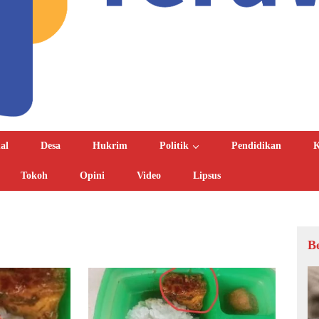
al
Desa
Hukrim
Politik
Pendidikan
K
Tokoh
Opini
Video
Lipsus
B