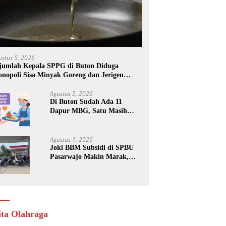
ustus 5, 2026
jumlah Kepala SPPG di Buton Diduga
nopoli Sisa Minyak Goreng dan Jerigen
kas: Dijual Untuk Keuntungan Pribadi
Agustus 5, 2026
Di Buton Sudah Ada 11
Dapur MBG, Satu Masih
Kena Suspend, Dua Lainnya
Belum Jalan
Agustus 1, 2026
Joki BBM Subsidi di SPBU
Pasarwajo Makin Marak,
Pengendara: “Polres Buton
Dimana, Masa Mereka Tidak
Tahu”
ita Olahraga