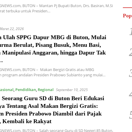
Jala
EWS.com, BUTON – Mantan Pj Bupati Buton, Drs. Basiran, M.Si
rat terbuka untuk Presiden…
Pop
Maret 22, 2026
n Ulah SPPG Dapur MBG di Buton, Mulai
urma Berulat, Pisang Busuk, Menu Basi,
 Manipulasi Anggaran, hingga Dapur Tak
…
EWS.com, BUTON – Makan Bergizi Gratis atau MBG
 program andalan Presiden Prabowo Subianto yang mulai…
asional
,
Pendidikan
,
Regional
September 10, 2025
Seorang Guru SD di Buton Beri Edukasi
ya Tentang Asal Makan Bergizi Gratis:
m Presiden Prabowo Diambil dari Pajak
, Kembali ke Rakyat
EWS.com, BUTON – Salah seorang Guru di SD Negeri 85 Buton,