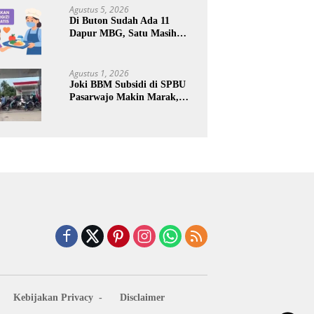
Keuntungan Pribadi
Agustus 5, 2026
Di Buton Sudah Ada 11
Dapur MBG, Satu Masih
Kena Suspend, Dua Lainnya
Belum Jalan
Agustus 1, 2026
Joki BBM Subsidi di SPBU
Pasarwajo Makin Marak,
Pengendara: “Polres Buton
Dimana, Masa Mereka Tidak
Tahu”
Kebijakan Privacy
Disclaimer