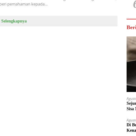
beri pemahaman kepada…
Selengkapnya
Ber
Agust
Seju
Sisa
Untu
Agust
Di B
Kena