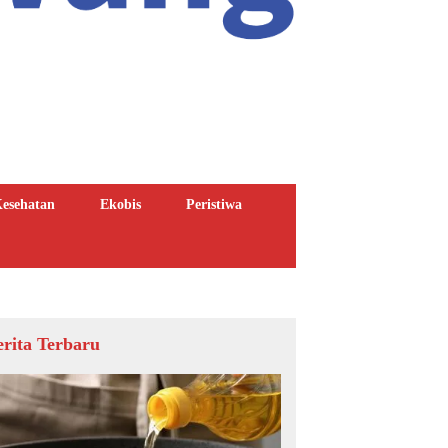
esehatan
Ekobis
Peristiwa
erita Terbaru