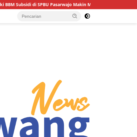
i SPBU Pasarwajo Makin Marak, Pengendara: “Polres Buton Dima