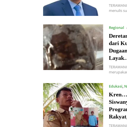
TERAWANGN
menulis su
Regional
Dereta
dari K
Dugaan
Layak
TERAWANGN
merupakan
Edukasi
,
N
Kren… 
Siswan
Progra
Rakyat
TERAWANGN