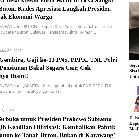
si Desa Merah Putih Hadir di Desa Sangia
Buton, Kades Apresiasi Langkah Presiden
ak Ekonomi Warga
EWS.com, BUTON – Kepala Desa Arano, Kecamatan Lasalimu
abupaten Buton, Sulawesi Tenggara (Sultra), Arman…
Mei 22, 2026
Gembira, Gaji ke-13 PNS, PPPK, TNI, Polri
Seju
Pensiunan Bakal Segera Cair, Cek
Sisa
ya Disini!
Untu
EWS.com, JAKARTA – Kabar gemberi untuk PNS, PPPK, TNI,
ga pensiunan. Pasalnya, gaji ke-13…
 1, 2026
Terbuka untuk Presiden Prabowo Subianto
Di B
Dapu
ih Keadilan Hilirisasi: Kembalikan Pabrik
Masi
Buton ke Tanah Buton, Bukan di Karawang’
Dua 