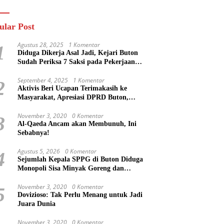
n
Masa Mereka Tidak
Tahu”
ular Post
Agustus 28, 2025
1 Komentar
1
Diduga Dikerja Asal Jadi, Kejari Buton
Sudah Periksa 7 Saksi pada Pekerjaan
Jalan di Rejosari Buton, Kerugian Negara
Capai Rp 100 Juta Lebih
September 4, 2025
1 Komentar
2
Aktivis Beri Ucapan Terimakasih ke
Masyarakat, Apresiasi DPRD Buton,
Bupati Dipertanyakan?
November 3, 2020
0 Komentar
3
Al-Qaeda Ancam akan Membunuh, Ini
Sebabnya!
Agustus 5, 2026
0 Komentar
4
Sejumlah Kepala SPPG di Buton Diduga
Monopoli Sisa Minyak Goreng dan
Jerigen Bekas: Dijual Untuk Keuntungan
Pribadi
November 3, 2020
0 Komentar
5
Dovizioso: Tak Perlu Menang untuk Jadi
Juara Dunia
November 3, 2020
0 Komentar