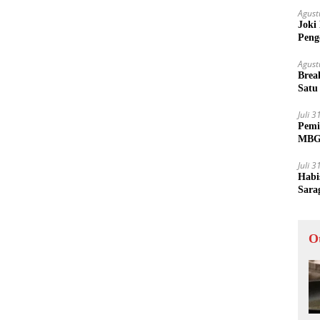
Agust
Joki
Peng
Tida
Agust
Brea
Satu
Juli 
Pemi
MBG 
Juli 
Habi
Sara
O