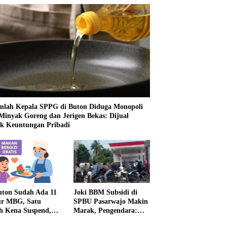
mlah Kepala SPPG di Buton Diduga Monopoli
 Minyak Goreng dan Jerigen Bekas: Dijual
k Keuntungan Pribadi
uton Sudah Ada 11
Joki BBM Subsidi di
r MBG, Satu
SPBU Pasarwajo Makin
h Kena Suspend,
Marak, Pengendara:
Lainnya Belum
“Polres Buton Dimana,