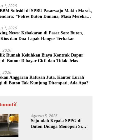
us 1, 2026
 BBM Subsidi di SPBU Pasarwajo Makin Marak,
endara: “Polres Buton Dimana, Masa Mereka
k Tahu”
us 1, 2026
king News: Kebakaran di Pasar Sore Buton,
 Kios dan Dua Lapak Hangus Terbakar
31, 2026
lik Rumah Keluhkan Biaya Kontrak Dapur
di Buton: Dibayar Cicil dan Tidak Jelas
31, 2026
skan Anggaran Ratusan Juta, Kantor Lurah
gi di Buton Tak Kunjung Ditempati, Ada Apa?
tomotif
Agustus 5, 2026
Sejumlah Kepala SPPG di
Buton Diduga Monopoli Sisa
Minyak Goreng dan Jerigen
Bekas: Dijual Untuk