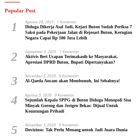
Popular Post
Agustus 28, 2025
1 Komentar
1
Diduga Dikerja Asal Jadi, Kejari Buton Sudah Periksa 7
Saksi pada Pekerjaan Jalan di Rejosari Buton, Kerugian
Negara Capai Rp 100 Juta Lebih
September 4, 2025
1 Komentar
2
Aktivis Beri Ucapan Terimakasih ke Masyarakat,
Apresiasi DPRD Buton, Bupati Dipertanyakan?
November 3, 2020
0 Komentar
3
Al-Qaeda Ancam akan Membunuh, Ini Sebabnya!
Agustus 5, 2026
0 Komentar
4
Sejumlah Kepala SPPG di Buton Diduga Monopoli Sisa
Minyak Goreng dan Jerigen Bekas: Dijual Untuk
Keuntungan Pribadi
November 3, 2020
0 Komentar
5
Dovizioso: Tak Perlu Menang untuk Jadi Juara Dunia