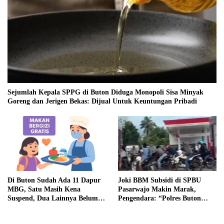
Sejumlah Kepala SPPG di Buton Diduga Monopoli Sisa Minyak
Goreng dan Jerigen Bekas: Dijual Untuk Keuntungan Pribadi
Di Buton Sudah Ada 11 Dapur
Joki BBM Subsidi di SPBU
MBG, Satu Masih Kena
Pasarwajo Makin Marak,
Suspend, Dua Lainnya Belum
Pengendara: “Polres Buton
Jalan
Dimana, Masa Mereka Tidak
Tahu”