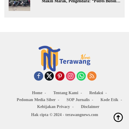
Makin Marak, Pengendara: “Polres Buton
Dimana, Masa Mereka Tidak Tahu”
Home
Tentang Kami
Redaksi
Pedoman Media Siber
SOP Jurnalis
Kode Etik
Kebijakan Privacy
Disclaimer
Hak cipta © 2024 - terawangnews.com