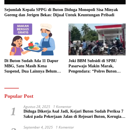
Sejumlah Kepala SPPG di Buton Diduga Monopoli Sisa Minyak
Goreng dan Jerigen Bekas: Dijual Untuk Keuntungan Pribadi
Di Buton Sudah Ada 11 Dapur
Joki BBM Subsidi di SPBU
MBG, Satu Masih Kena
Pasarwajo Makin Marak,
Suspend, Dua Lainnya Belum
Pengendara: “Polres Buton
Jalan
Dimana, Masa Mereka Tidak
Tahu”
Popular Post
Agustus 28, 2025
1 Komentar
1
Diduga Dikerja Asal Jadi, Kejari Buton Sudah Periksa 7
Saksi pada Pekerjaan Jalan di Rejosari Buton, Kerugian
Negara Capai Rp 100 Juta Lebih
September 4, 2025
1 Komentar