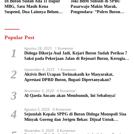
Di Buton Sudah Ada 11 Dapur
Joki BBM Subsidi di SPBU
MBG, Satu Masih Kena
Pasarwajo Makin Marak,
Suspend, Dua Lainnya Belum
Pengendara: “Polres Buton
Jalan
Dimana, Masa Mereka Tidak
Tahu”
Popular Post
Agustus 28, 2025
1 Komentar
1
Diduga Dikerja Asal Jadi, Kejari Buton Sudah Periksa 7
Saksi pada Pekerjaan Jalan di Rejosari Buton, Kerugian
Negara Capai Rp 100 Juta Lebih
September 4, 2025
1 Komentar
2
Aktivis Beri Ucapan Terimakasih ke Masyarakat,
Apresiasi DPRD Buton, Bupati Dipertanyakan?
November 3, 2020
0 Komentar
3
Al-Qaeda Ancam akan Membunuh, Ini Sebabnya!
Agustus 5, 2026
0 Komentar
4
Sejumlah Kepala SPPG di Buton Diduga Monopoli Sisa
Minyak Goreng dan Jerigen Bekas: Dijual Untuk
Keuntungan Pribadi
November 3, 2020
0 Komentar