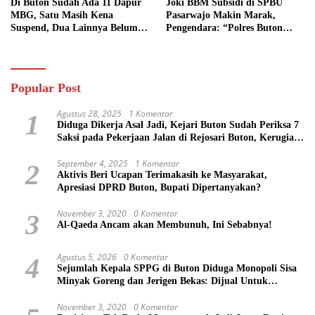
Di Buton Sudah Ada 11 Dapur
Joki BBM Subsidi di SPBU
MBG, Satu Masih Kena
Pasarwajo Makin Marak,
Suspend, Dua Lainnya Belum
Pengendara: “Polres Buton
Jalan
Dimana, Masa Mereka Tidak
Tahu”
Popular Post
Agustus 28, 2025
1 Komentar
1
Diduga Dikerja Asal Jadi, Kejari Buton Sudah Periksa 7
Saksi pada Pekerjaan Jalan di Rejosari Buton, Kerugian
Negara Capai Rp 100 Juta Lebih
September 4, 2025
1 Komentar
2
Aktivis Beri Ucapan Terimakasih ke Masyarakat,
Apresiasi DPRD Buton, Bupati Dipertanyakan?
November 3, 2020
0 Komentar
3
Al-Qaeda Ancam akan Membunuh, Ini Sebabnya!
Agustus 5, 2026
0 Komentar
4
Sejumlah Kepala SPPG di Buton Diduga Monopoli Sisa
Minyak Goreng dan Jerigen Bekas: Dijual Untuk
Keuntungan Pribadi
November 3, 2020
0 Komentar