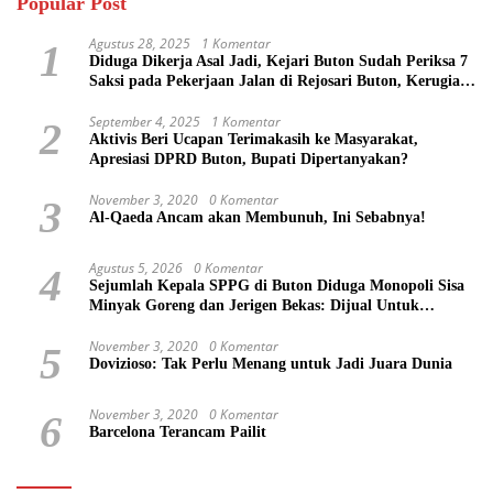
Popular Post
Agustus 28, 2025
1 Komentar
1
Diduga Dikerja Asal Jadi, Kejari Buton Sudah Periksa 7
Saksi pada Pekerjaan Jalan di Rejosari Buton, Kerugian
Negara Capai Rp 100 Juta Lebih
September 4, 2025
1 Komentar
2
Aktivis Beri Ucapan Terimakasih ke Masyarakat,
Apresiasi DPRD Buton, Bupati Dipertanyakan?
November 3, 2020
0 Komentar
3
Al-Qaeda Ancam akan Membunuh, Ini Sebabnya!
Agustus 5, 2026
0 Komentar
4
Sejumlah Kepala SPPG di Buton Diduga Monopoli Sisa
Minyak Goreng dan Jerigen Bekas: Dijual Untuk
Keuntungan Pribadi
November 3, 2020
0 Komentar
5
Dovizioso: Tak Perlu Menang untuk Jadi Juara Dunia
November 3, 2020
0 Komentar
6
Barcelona Terancam Pailit