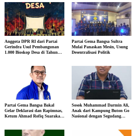
Anggota DPR RI dari Partai
Partai Gema Bangsa Sultra
Gerindra Usul Pembangunan
Mulai Panaskan Mesin, Usung
1.000 Bioskop Desa di Tahun
Desentralisasi Politik
2027
Partai Gema Bangsa Bakal
Sosok Muhammad Darmin Ali,
Gelar Deklarasi dan Rapimnas,
Anak dari Kampung Buton Go
Ketum Ahmad Rofiq Suarakan
Nasional dengan Segudang
Desentralisasi Politik
Pengalaman, Kini Pegang
Kendali Partai Nusantara
Bersatu