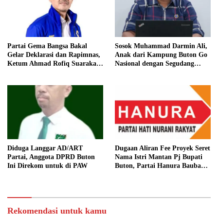
Partai Gema Bangsa Bakal
Sosok Muhammad Darmin Ali,
Gelar Deklarasi dan Rapimnas,
Anak dari Kampung Buton Go
Ketum Ahmad Rofiq Suarakan
Nasional dengan Segudang
Desentralisasi Politik
Pengalaman, Kini Pegang
Kendali Partai Nusantara
Bersatu
Diduga Langgar AD/ART
Dugaan Aliran Fee Proyek Seret
Partai, Anggota DPRD Buton
Nama Istri Mantan Pj Bupati
Ini Direkom untuk di PAW
Buton, Partai Hanura Baubau
Bakal Lakukan Hal Ini
Rekomendasi untuk kamu