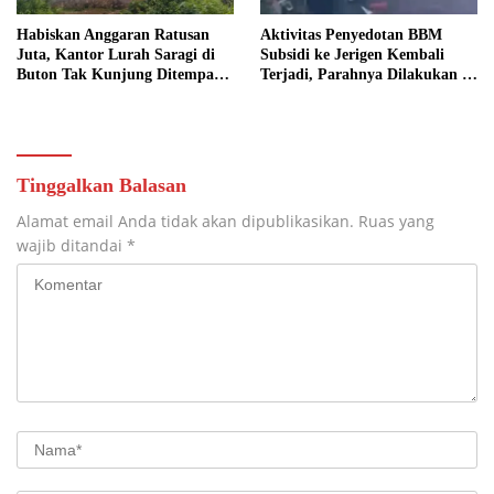
Habiskan Anggaran Ratusan
Aktivitas Penyedotan BBM
Juta, Kantor Lurah Saragi di
Subsidi ke Jerigen Kembali
Buton Tak Kunjung Ditempati,
Terjadi, Parahnya Dilakukan di
Ada Apa?
Dekat SPBU Pasarwajo
Tinggalkan Balasan
Alamat email Anda tidak akan dipublikasikan.
Ruas yang
wajib ditandai
*