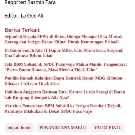
Reporter: Rasmin Tara
Editor: La Ode Ali
Berita Terkait
Sejumlah Kepala SPPG di Buton Diduga Monopoli Sisa Minyak
Goreng dan Jerigen Bekas: Dijual Untuk Keuntungan Pribadi
Di Buton Sudah Ada 11 Dapur MBG, Satu Masih Kena Suspend,
Dua Lainnya Belum Jalan
Joki BBM Subsidi di SPBU Pasarwajo Makin Marak, Pengendara:
“Polres Buton Dimana, Masa Mereka Tidak Tahu”
Pemilik Rumah Keluhkan Biaya Kontrak Dapur MBG di Buton:
Dibayar Cicil dan Tidak Jelas
Habiskan Anggaran Ratusan Juta, Kantor Lurah Saragi di Buton
Tak Kunjung Ditempati, Ada Apa?
Aktivitas Penyedotan BBM Subsidi ke Jerigen Kembali Terjadi,
Parahnya Dilakukan di Dekat SPBU Pasarwajo
bupati buton
PEKANDE ANA MAELU
YATIM PIATU