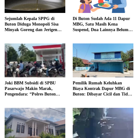
Sejumlah Kepala SPPG di
Di Buton Sudah Ada 11 Dapur
Buton Diduga Monopoli Sisa
MBG, Satu Masih Kena
Minyak Goreng dan Jerigen
Suspend, Dua Lainnya Belum
Bekas: Dijual Untuk
Jalan
Keuntungan Pribadi
Joki BBM Subsidi di SPBU
Pemilik Rumah Keluhkan
Pasarwajo Makin Marak,
Biaya Kontrak Dapur MBG di
Pengendara: “Polres Buton
Buton: Dibayar Cicil dan Tidak
Dimana, Masa Mereka Tidak
Jelas
Tahu”