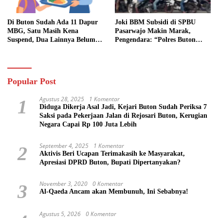
Di Buton Sudah Ada 11 Dapur
Joki BBM Subsidi di SPBU
MBG, Satu Masih Kena
Pasarwajo Makin Marak,
Suspend, Dua Lainnya Belum
Pengendara: “Polres Buton
Jalan
Dimana, Masa Mereka Tidak
Tahu”
Popular Post
Agustus 28, 2025
1 Komentar
1
Diduga Dikerja Asal Jadi, Kejari Buton Sudah Periksa 7
Saksi pada Pekerjaan Jalan di Rejosari Buton, Kerugian
Negara Capai Rp 100 Juta Lebih
September 4, 2025
1 Komentar
2
Aktivis Beri Ucapan Terimakasih ke Masyarakat,
Apresiasi DPRD Buton, Bupati Dipertanyakan?
November 3, 2020
0 Komentar
3
Al-Qaeda Ancam akan Membunuh, Ini Sebabnya!
Agustus 5, 2026
0 Komentar