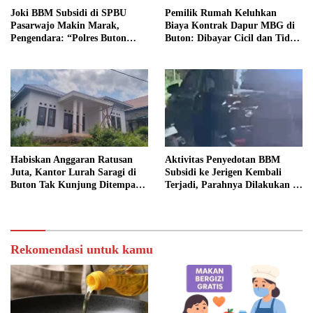
Joki BBM Subsidi di SPBU
Pemilik Rumah Keluhkan
Pasarwajo Makin Marak,
Biaya Kontrak Dapur MBG di
Pengendara: “Polres Buton
Buton: Dibayar Cicil dan Tidak
Dimana, Masa Mereka Tidak
Jelas
Tahu”
Habiskan Anggaran Ratusan
Aktivitas Penyedotan BBM
Juta, Kantor Lurah Saragi di
Subsidi ke Jerigen Kembali
Buton Tak Kunjung Ditempati,
Terjadi, Parahnya Dilakukan di
Ada Apa?
Dekat SPBU Pasarwajo
Rekomendasi untuk kamu