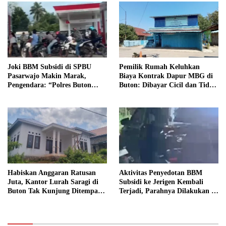
Joki BBM Subsidi di SPBU
Pemilik Rumah Keluhkan
Pasarwajo Makin Marak,
Biaya Kontrak Dapur MBG di
Pengendara: “Polres Buton
Buton: Dibayar Cicil dan Tidak
Dimana, Masa Mereka Tidak
Jelas
Tahu”
Habiskan Anggaran Ratusan
Aktivitas Penyedotan BBM
Juta, Kantor Lurah Saragi di
Subsidi ke Jerigen Kembali
Buton Tak Kunjung Ditempati,
Terjadi, Parahnya Dilakukan di
Ada Apa?
Dekat SPBU Pasarwajo