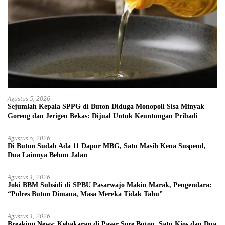
Agustus 5, 2026
Sejumlah Kepala SPPG di Buton Diduga Monopoli Sisa Minyak
Goreng dan Jerigen Bekas: Dijual Untuk Keuntungan Pribadi
Agustus 5, 2026
Di Buton Sudah Ada 11 Dapur MBG, Satu Masih Kena Suspend,
Dua Lainnya Belum Jalan
Agustus 1, 2026
Joki BBM Subsidi di SPBU Pasarwajo Makin Marak, Pengendara:
“Polres Buton Dimana, Masa Mereka Tidak Tahu”
Agustus 1, 2026
Breaking News: Kebakaran di Pasar Sore Buton, Satu Kios dan Dua