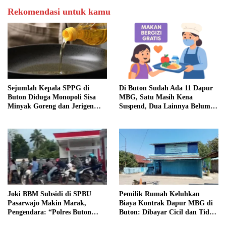
Rekomendasi untuk kamu
Sejumlah Kepala SPPG di
Di Buton Sudah Ada 11 Dapur
Buton Diduga Monopoli Sisa
MBG, Satu Masih Kena
Minyak Goreng dan Jerigen
Suspend, Dua Lainnya Belum
Bekas: Dijual Untuk
Jalan
Keuntungan Pribadi
Joki BBM Subsidi di SPBU
Pemilik Rumah Keluhkan
Pasarwajo Makin Marak,
Biaya Kontrak Dapur MBG di
Pengendara: “Polres Buton
Buton: Dibayar Cicil dan Tidak
Dimana, Masa Mereka Tidak
Jelas