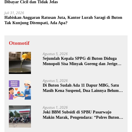
Dibayar Cicil dan Tidak Jelas
Juli 31, 2026
Habiskan Anggaran Ratusan Juta, Kantor Lurah Saragi di Buton
Tak Kunjung Ditempati, Ada Apa?
Otomotif
Agustus 5, 2026
Sejumlah Kepala SPPG di Buton Diduga
Monopoli Sisa Minyak Goreng dan Jerigen
Bekas: Dijual Untuk Keuntungan Pribadi
Agustus 5, 2026
Di Buton Sudah Ada 11 Dapur MBG, Satu
Masih Kena Suspend, Dua Lainnya Belum
Jalan
Agustus 1, 2026
Joki BBM Subsidi di SPBU Pasarwajo
Makin Marak, Pengendara: “Polres Buton
Dimana, Masa Mereka Tidak Tahu”