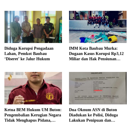
Jaya, Warga Minta Aparat
Turun Awasi
Diduga Korupsi Pengadaan
IMM Kota Baubau Murka:
Lahan, Pemkot Baubau
Dugaan Kasus Korupsi Rp3,12
‘Diseret’ ke Jalur Hukum
Miliar dan Hak Pensiunan
Belum Tuntas, Kampus Diminta
Bertanggung Jawab
Ketua BEM Hukum UM Buton:
Dua Oknum ASN di Buton
Pengembalian Kerugian Negara
Diadukan ke Polisi, Diduga
Tidak Menghapus Pidana,
Lakukan Penipuan dan
Termasuk Bill Hotel Fiktif
Penggelapan Dana