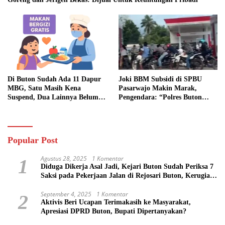
Di Buton Sudah Ada 11 Dapur
Joki BBM Subsidi di SPBU
MBG, Satu Masih Kena
Pasarwajo Makin Marak,
Suspend, Dua Lainnya Belum
Pengendara: “Polres Buton
Jalan
Dimana, Masa Mereka Tidak
Tahu”
Popular Post
Agustus 28, 2025
1 Komentar
1
Diduga Dikerja Asal Jadi, Kejari Buton Sudah Periksa 7
Saksi pada Pekerjaan Jalan di Rejosari Buton, Kerugian
Negara Capai Rp 100 Juta Lebih
September 4, 2025
1 Komentar
2
Aktivis Beri Ucapan Terimakasih ke Masyarakat,
Apresiasi DPRD Buton, Bupati Dipertanyakan?