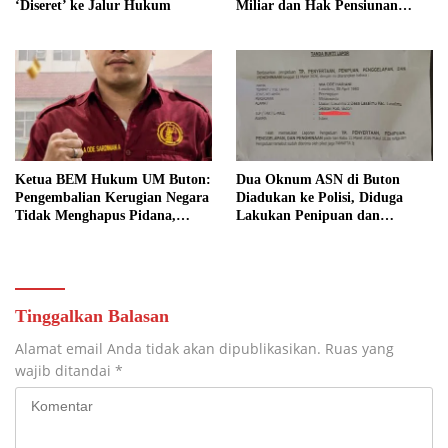
‘Diseret’ ke Jalur Hukum
Miliar dan Hak Pensiunan
Belum Tuntas, Kampus Diminta
Bertanggung Jawab
Ketua BEM Hukum UM Buton:
Dua Oknum ASN di Buton
Pengembalian Kerugian Negara
Diadukan ke Polisi, Diduga
Tidak Menghapus Pidana,
Lakukan Penipuan dan
Termasuk Bill Hotel Fiktif
Penggelapan Dana
Tinggalkan Balasan
Alamat email Anda tidak akan dipublikasikan.
Ruas yang
wajib ditandai
*