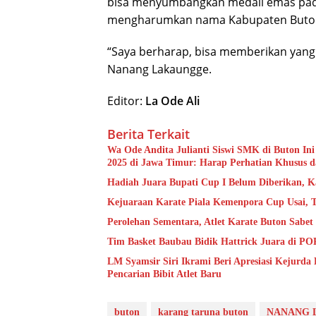
bisa menyumbangkan medali emas pad
mengharumkan nama Kabupaten Buto
“Saya berharap, bisa memberikan yang 
Nanang Lakaungge.
Editor:
La Ode Ali
Berita Terkait
Wa Ode Andita Julianti Siswi SMK di Buton In
2025 di Jawa Timur: Harap Perhatian Khusus d
Hadiah Juara Bupati Cup I Belum Diberikan, K
Kejuaraan Karate Piala Kemenpora Cup Usai, T
Perolehan Sementara, Atlet Karate Buton Sabe
Tim Basket Baubau Bidik Hattrick Juara di P
LM Syamsir Siri Ikrami Beri Apresiasi Kejurda 
Pencarian Bibit Atlet Baru
buton
karang taruna buton
NANANG 