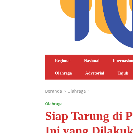
Regional
Nasional
Internasion
Olahraga
Advetorial
Tajuk
Beranda
Olahraga
Olahraga
Siap Tarung di P
Ini yang Dilak