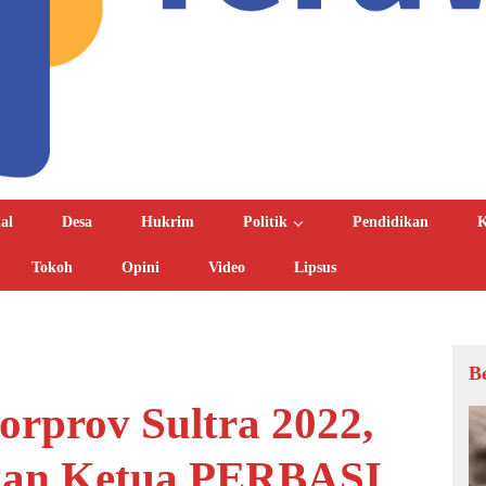
al
Desa
Hukrim
Politik
Pendidikan
K
Tokoh
Opini
Video
Lipsus
B
orprov Sultra 2022,
ukan Ketua PERBASI