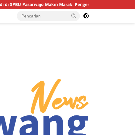
kin Marak, Pengendara: “Polres Buton Dimana, Masa Mereka Tida