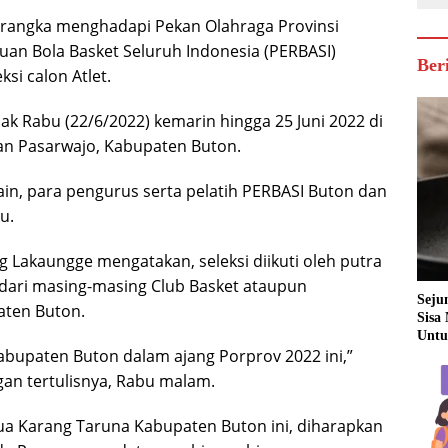
 rangka menghadapi Pekan Olahraga Provinsi
tuan Bola Basket Seluruh Indonesia (PERBASI)
Ber
si calon Atlet.
jak Rabu (22/6/2022) kemarin hingga 25 Juni 2022 di
n Pasarwajo, Kabupaten Buton.
ain, para pengurus serta pelatih PERBASI Buton dan
u.
Lakaungge mengatakan, seleksi diikuti oleh putra
 dari masing-masing Club Basket ataupun
Seju
aten Buton.
Sisa
Untu
abupaten Buton dalam ajang Porprov 2022 ini,”
an tertulisnya, Rabu malam.
Ketua Karang Taruna Kabupaten Buton ini, diharapkan