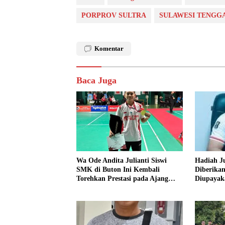
PORPROV SULTRA
SULAWESI TENGG
Komentar
Baca Juga
Wa Ode Andita Julianti Siswi
Hadiah J
SMK di Buton Ini Kembali
Diberikan
Torehkan Prestasi pada Ajang
Diupayak
Polytron Muria Cup 2025 di Jawa
Timur: Harap Perhatian Khusus
dari Gubernur Sultra