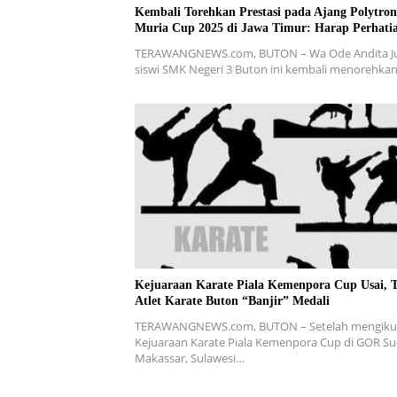
Kembali Torehkan Prestasi pada Ajang Polytron
Muria Cup 2025 di Jawa Timur: Harap Perhati
Khusus dari Gubernur Sultra
TERAWANGNEWS.com, BUTON – Wa Ode Andita Jul
siswi SMK Negeri 3 Buton ini kembali menorehka
Kejuaraan Karate Piala Kemenpora Cup Usai, 
Atlet Karate Buton “Banjir” Medali
TERAWANGNEWS.com, BUTON – Setelah mengiku
Kejuaraan Karate Piala Kemenpora Cup di GOR Su
Makassar, Sulawesi…