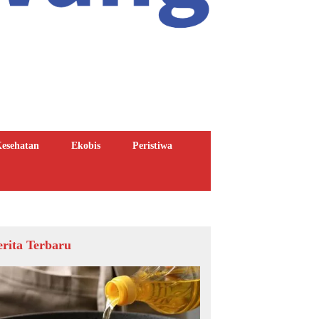
esehatan
Ekobis
Peristiwa
erita Terbaru