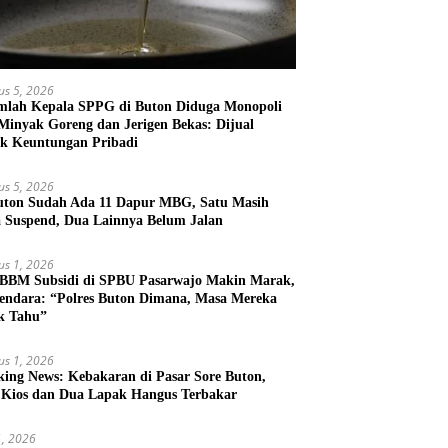
us 5, 2026
mlah Kepala SPPG di Buton Diduga Monopoli
 Minyak Goreng dan Jerigen Bekas: Dijual
k Keuntungan Pribadi
us 5, 2026
uton Sudah Ada 11 Dapur MBG, Satu Masih
 Suspend, Dua Lainnya Belum Jalan
us 1, 2026
 BBM Subsidi di SPBU Pasarwajo Makin Marak,
endara: “Polres Buton Dimana, Masa Mereka
k Tahu”
us 1, 2026
king News: Kebakaran di Pasar Sore Buton,
 Kios dan Dua Lapak Hangus Terbakar
31, 2026