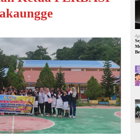
akaungge
Ag
Se
Mo
Be