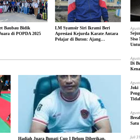
et Baubau Bidik
LM Syamsir Siri Ikrami Beri
Agust
Seju
 Juara di POPDA 2025
Apresiasi Kejurda Karate Antara
Sisa
Pelajar di Buton: Ajang
Untu
Silaturrahmi dan Pencarian Bibit
Atlet Baru
Agust
Di B
Kena
Agust
Joki
Peng
Tida
Agust
Brea
Satu
Juli 
Hadiah Juara Bupati Cup I Belum Diberikan,