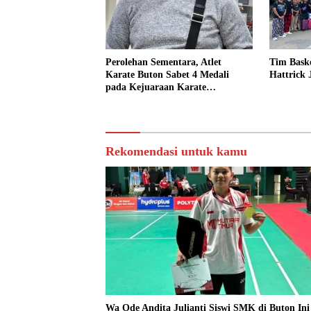
Perolehan Sementara, Atlet
Tim Bask
Karate Buton Sabet 4 Medali
Hattrick
pada Kejuaraan Karate
Kemenpora Cup di Makassar
Rekomendasi untuk kamu
Wa Ode Andita Julianti Siswi SMK di Buton Ini