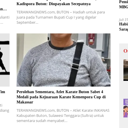
Pemi
Kadispora Buton: Diupayakan Secepatnya
MBG 
an
TERAWANGNEWS.com, BUTON – Hadiah untuk para
ianti
juara pada Turnamen Bupati Cup I yang digelar
Juli 
n…
September…
Habi
Sara
O
Tim
Perolehan Sementara, Atlet Karate Buton Sabet 4
Medali pada Kejuaraan Karate Kemenpora Cup di
Makassar
ti
diang
TERAWANGNEWS.com, BUTON – Atlet Karate INKANAS
Kabupaten Buton, Sulawesi Tenggara (Sultra) untuk
sementara sudah menyabet…