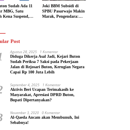
uton Sudah Ada 11
Joki BBM Subsidi di
r MBG, Satu
SPBU Pasarwajo Makin
h Kena Suspend,
Marak, Pengendara:
Lainnya Belum
“Polres Buton Dimana,
n
Masa Mereka Tidak
Tahu”
ular Post
Agustus 28, 2025
1 Komentar
1
Diduga Dikerja Asal Jadi, Kejari Buton
Sudah Periksa 7 Saksi pada Pekerjaan
Jalan di Rejosari Buton, Kerugian Negara
Capai Rp 100 Juta Lebih
September 4, 2025
1 Komentar
2
Aktivis Beri Ucapan Terimakasih ke
Masyarakat, Apresiasi DPRD Buton,
Bupati Dipertanyakan?
November 3, 2020
0 Komentar
3
Al-Qaeda Ancam akan Membunuh, Ini
Sebabnya!