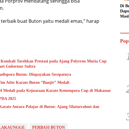
a Porprov mendatang sehingga bisa
Di B
n.
Dapu
Masi
terbaik buat Buton yaitu medali emas,” harap
Dua 
Jala
Pop
i Kembali Torehkan Prestasi pada Ajang Polytron Muria Cup
ari Gubernur Sultra
adispora Buton: Diupayakan Secepatnya
im Atlet Karate Buton “Banjir” Medali
t 4 Medali pada Kejuaraan Karate Kemenpora Cup di Makassar
OPDA 2025
Karate Antara Pelajar di Buton: Ajang Silaturrahmi dan
LAKAUNGGE
PERBASI BUTON