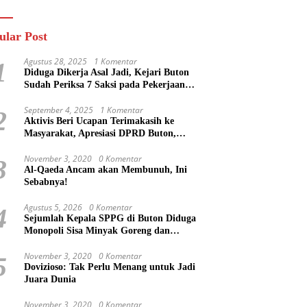
n
Masa Mereka Tidak
Tahu”
ular Post
Agustus 28, 2025
1 Komentar
1
Diduga Dikerja Asal Jadi, Kejari Buton
Sudah Periksa 7 Saksi pada Pekerjaan
Jalan di Rejosari Buton, Kerugian Negara
Capai Rp 100 Juta Lebih
September 4, 2025
1 Komentar
2
Aktivis Beri Ucapan Terimakasih ke
Masyarakat, Apresiasi DPRD Buton,
Bupati Dipertanyakan?
November 3, 2020
0 Komentar
3
Al-Qaeda Ancam akan Membunuh, Ini
Sebabnya!
Agustus 5, 2026
0 Komentar
4
Sejumlah Kepala SPPG di Buton Diduga
Monopoli Sisa Minyak Goreng dan
Jerigen Bekas: Dijual Untuk Keuntungan
Pribadi
November 3, 2020
0 Komentar
5
Dovizioso: Tak Perlu Menang untuk Jadi
Juara Dunia
November 3, 2020
0 Komentar