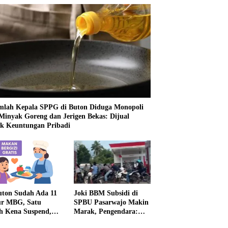
mlah Kepala SPPG di Buton Diduga Monopoli
 Minyak Goreng dan Jerigen Bekas: Dijual
k Keuntungan Pribadi
uton Sudah Ada 11
Joki BBM Subsidi di
r MBG, Satu
SPBU Pasarwajo Makin
h Kena Suspend,
Marak, Pengendara:
Lainnya Belum
“Polres Buton Dimana,