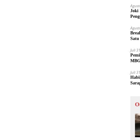
Agust
Joki
Peng
Tida
Agust
Brea
Satu
Juli 
Pemi
MBG 
Juli 
Habi
Sara
O