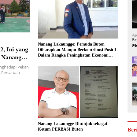
Ag
Se
Nanang Lakaungge: Pemuda Buton
Mo
2, Ini yang
Diharapkan Mampu Berkontribusi Positif
Be
Dalam Rangka Peningkatan Ekonomi
 Nanang
Kerakyatan
nghadapi Pekan
s Persatuan
Nanang Lakaungge Ditunjuk sebagai
Ber
Ketum PERBASI Buton