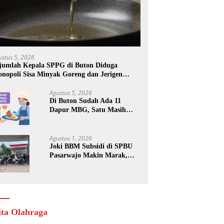
ustus 5, 2026
jumlah Kepala SPPG di Buton Diduga
nopoli Sisa Minyak Goreng dan Jerigen
kas: Dijual Untuk Keuntungan Pribadi
Agustus 5, 2026
Di Buton Sudah Ada 11
Dapur MBG, Satu Masih
Kena Suspend, Dua Lainnya
Belum Jalan
Agustus 1, 2026
Joki BBM Subsidi di SPBU
Pasarwajo Makin Marak,
Pengendara: “Polres Buton
Dimana, Masa Mereka Tidak
Tahu”
ita Olahraga