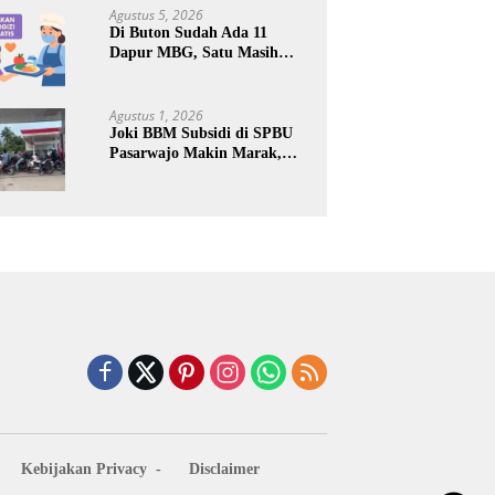
Keuntungan Pribadi
Agustus 5, 2026
Di Buton Sudah Ada 11
Dapur MBG, Satu Masih
Kena Suspend, Dua Lainnya
Belum Jalan
Agustus 1, 2026
Joki BBM Subsidi di SPBU
Pasarwajo Makin Marak,
Pengendara: “Polres Buton
Dimana, Masa Mereka Tidak
Tahu”
Kebijakan Privacy
Disclaimer