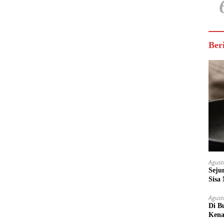
Ber
Agust
Seju
Sisa
Untu
Agust
Di B
Kena