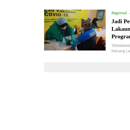
Regional
Jadi P
Lakaun
Progra
TERAWANGN
Nanang La