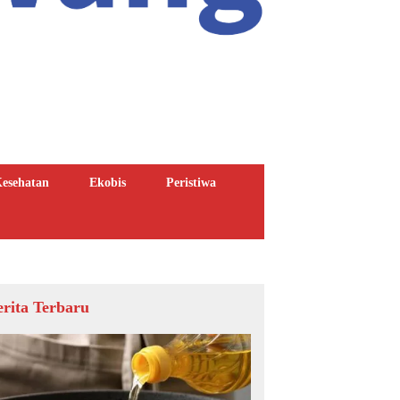
esehatan
Ekobis
Peristiwa
erita Terbaru