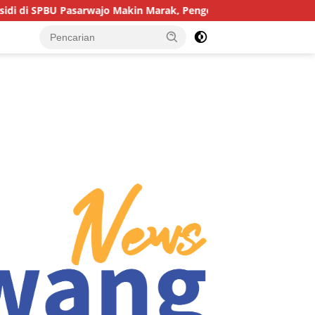
sarwajo Makin Marak, Pengendara: “Polres Buton Dimana, Masa M