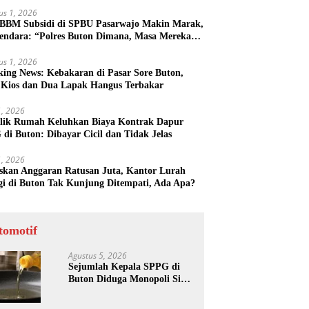
us 1, 2026
 BBM Subsidi di SPBU Pasarwajo Makin Marak,
endara: “Polres Buton Dimana, Masa Mereka
k Tahu”
us 1, 2026
king News: Kebakaran di Pasar Sore Buton,
 Kios dan Dua Lapak Hangus Terbakar
31, 2026
lik Rumah Keluhkan Biaya Kontrak Dapur
di Buton: Dibayar Cicil dan Tidak Jelas
31, 2026
skan Anggaran Ratusan Juta, Kantor Lurah
gi di Buton Tak Kunjung Ditempati, Ada Apa?
tomotif
Agustus 5, 2026
Sejumlah Kepala SPPG di
Buton Diduga Monopoli Sisa
Minyak Goreng dan Jerigen
Bekas: Dijual Untuk