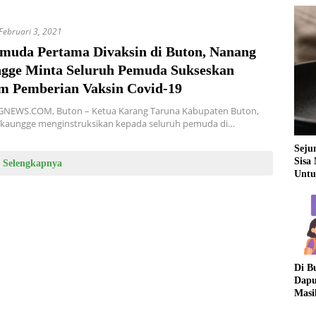
Februari 3, 2021
emuda Pertama Divaksin di Buton, Nanang
gge Minta Seluruh Pemuda Sukseskan
m Pemberian Vaksin Covid-19
EWS.COM, Buton – Ketua Karang Taruna Kabupaten Buton,
kaungge menginstruksikan kepada seluruh pemuda di…
Seju
Sisa
Selengkapnya
Untu
Di B
Dapu
Masi
Dua 