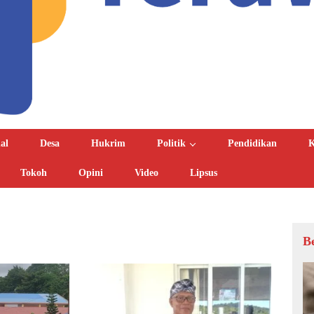
al
Desa
Hukrim
Politik
Pendidikan
K
Tokoh
Opini
Video
Lipsus
B