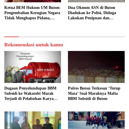
Ketua BEM Hukum UM Buton:
Dua Oknum ASN di Buton
Pengembalian Kerugian Negara
Diadukan ke Polisi, Diduga
Tidak Menghapus Pidana,
Lakukan Penipuan dan
Termasuk Bill Hotel Fiktif
Penggelapan Dana
Rekomendasi untuk kamu
Dugaan Penyelundupan BBM
Polres Buton Terkesan ‘Tutup
Subsidi ke Wakatobi Marak
Mata’ Soal Maraknya Mafia
Terjadi di Pelabuhan Karya
BBM Subsidi di Buton
Jaya, Warga Minta Aparat
Turun Awasi