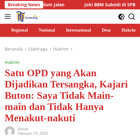
Langsung
nya Belum Jalan
Breaking News
Joki BBM Subsidi di SPBU Pasarwajo Ma
ke
konten
Regional
Nasional
Internasional
Desa
Hukrim
Beranda
Olahraga
Hukrim
Hukrim
Satu OPD yang Akan
Dijadikan Tersangka, Kajari
Buton: Saya Tidak Main-
main dan Tidak Hanya
Menakut-nakuti
Admin
Februari 19, 2023