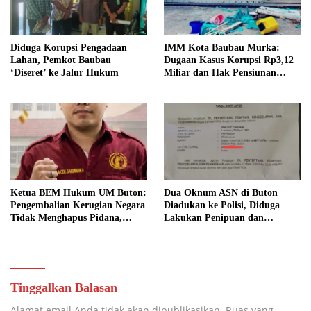
Diduga Korupsi Pengadaan
IMM Kota Baubau Murka:
Lahan, Pemkot Baubau
Dugaan Kasus Korupsi Rp3,12
‘Diseret’ ke Jalur Hukum
Miliar dan Hak Pensiunan
Belum Tuntas, Kampus Diminta
Bertanggung Jawab
Ketua BEM Hukum UM Buton:
Dua Oknum ASN di Buton
Pengembalian Kerugian Negara
Diadukan ke Polisi, Diduga
Tidak Menghapus Pidana,
Lakukan Penipuan dan
Termasuk Bill Hotel Fiktif
Penggelapan Dana
Tinggalkan Balasan
Alamat email Anda tidak akan dipublikasikan.
Ruas yang