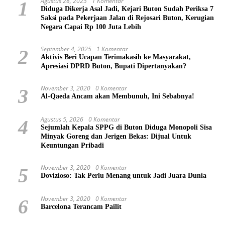
Agustus 28, 2025
1 Komentar
1
Diduga Dikerja Asal Jadi, Kejari Buton Sudah Periksa 7
Saksi pada Pekerjaan Jalan di Rejosari Buton, Kerugian
Negara Capai Rp 100 Juta Lebih
September 4, 2025
1 Komentar
2
Aktivis Beri Ucapan Terimakasih ke Masyarakat,
Apresiasi DPRD Buton, Bupati Dipertanyakan?
November 3, 2020
0 Komentar
3
Al-Qaeda Ancam akan Membunuh, Ini Sebabnya!
Agustus 5, 2026
0 Komentar
4
Sejumlah Kepala SPPG di Buton Diduga Monopoli Sisa
Minyak Goreng dan Jerigen Bekas: Dijual Untuk
Keuntungan Pribadi
November 3, 2020
0 Komentar
5
Dovizioso: Tak Perlu Menang untuk Jadi Juara Dunia
November 3, 2020
0 Komentar
6
Barcelona Terancam Pailit