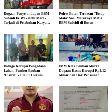
Dugaan Penyelundupan BBM
Polres Buton Terkesan ‘Tutup
Subsidi ke Wakatobi Marak
Mata’ Soal Maraknya Mafia
Terjadi di Pelabuhan Karya
BBM Subsidi di Buton
Jaya, Warga Minta Aparat
Turun Awasi
Diduga Korupsi Pengadaan
IMM Kota Baubau Murka:
Lahan, Pemkot Baubau
Dugaan Kasus Korupsi Rp3,12
‘Diseret’ ke Jalur Hukum
Miliar dan Hak Pensiunan
Belum Tuntas, Kampus Diminta
Bertanggung Jawab