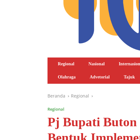
Regional
Nasional
Internasion
Olahraga
Advetorial
Tajuk
Beranda
Regional
Regional
Pj Bupati Buton
Bentuk Impleme