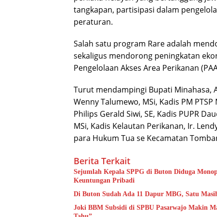
tangkapan, partisipasi dalam pengelo
peraturan.
Salah satu program Rare adalah mendo
sekaligus mendorong peningkatan ekon
Pengelolaan Akses Area Perikanan (PAA
Turut mendampingi Bupati Minahasa, 
Wenny Talumewo, MSi, Kadis PM PTSP M
Philips Gerald Siwi, SE, Kadis PUPR D
MSi, Kadis Kelautan Perikanan, Ir. Len
para Hukum Tua se Kecamatan Tombarir
Berita Terkait
Sejumlah Kepala SPPG di Buton Diduga Monopol
Keuntungan Pribadi
Di Buton Sudah Ada 11 Dapur MBG, Satu Masi
Joki BBM Subsidi di SPBU Pasarwajo Makin Ma
Tahu”