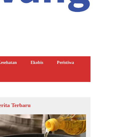
esehatan
Ekobis
Peristiwa
erita Terbaru