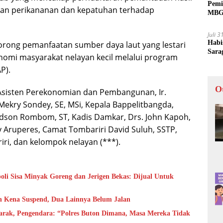
Pemi
laan perikananan dan kepatuhan terhadap
MBG 
Juli 
Habi
rong pemanfaatan sumber daya laut yang lestari
Sara
omi masyarakat nelayan kecil melalui program
P).
O
Asisten Perekonomian dan Pembangunan, Ir.
ekry Sondey, SE, MSi, Kepala Bappelitbangda,
audson Rombom, ST, Kadis Damkar, Drs. John Kapoh,
dy Aruperes, Camat Tombariri David Suluh, SSTP,
i, dan kelompok nelayan (***).
i Sisa Minyak Goreng dan Jerigen Bekas: Dijual Untuk
h Kena Suspend, Dua Lainnya Belum Jalan
rak, Pengendara: “Polres Buton Dimana, Masa Mereka Tidak