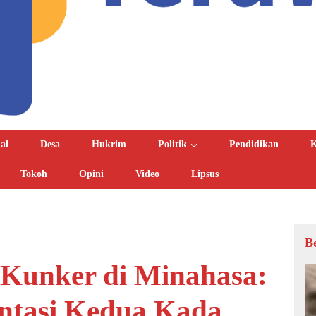
al
Desa
Hukrim
Politik
Pendidikan
K
Tokoh
Opini
Video
Lipsus
B
 Kunker di Minahasa:
ntasi Kedua Kada