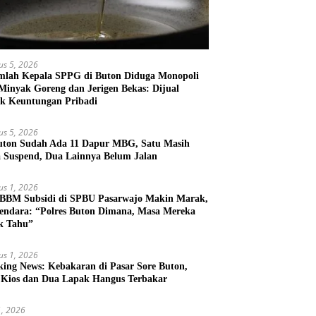
us 5, 2026
mlah Kepala SPPG di Buton Diduga Monopoli
 Minyak Goreng dan Jerigen Bekas: Dijual
k Keuntungan Pribadi
us 5, 2026
uton Sudah Ada 11 Dapur MBG, Satu Masih
 Suspend, Dua Lainnya Belum Jalan
us 1, 2026
 BBM Subsidi di SPBU Pasarwajo Makin Marak,
endara: “Polres Buton Dimana, Masa Mereka
k Tahu”
us 1, 2026
king News: Kebakaran di Pasar Sore Buton,
 Kios dan Dua Lapak Hangus Terbakar
31, 2026