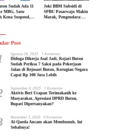
uton Sudah Ada 11
Joki BBM Subsidi di
r MBG, Satu
SPBU Pasarwajo Makin
h Kena Suspend,
Marak, Pengendara:
Lainnya Belum
“Polres Buton Dimana,
n
Masa Mereka Tidak
Tahu”
ular Post
Agustus 28, 2025
1 Komentar
1
Diduga Dikerja Asal Jadi, Kejari Buton
Sudah Periksa 7 Saksi pada Pekerjaan
Jalan di Rejosari Buton, Kerugian Negara
Capai Rp 100 Juta Lebih
September 4, 2025
1 Komentar
2
Aktivis Beri Ucapan Terimakasih ke
Masyarakat, Apresiasi DPRD Buton,
Bupati Dipertanyakan?
November 3, 2020
0 Komentar
3
Al-Qaeda Ancam akan Membunuh, Ini
Sebabnya!