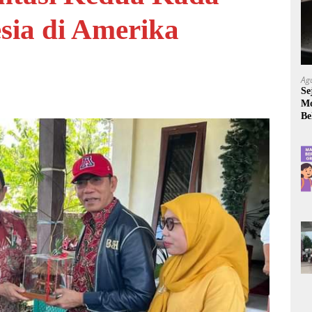
sia di Amerika
Ag
Se
Mo
Be