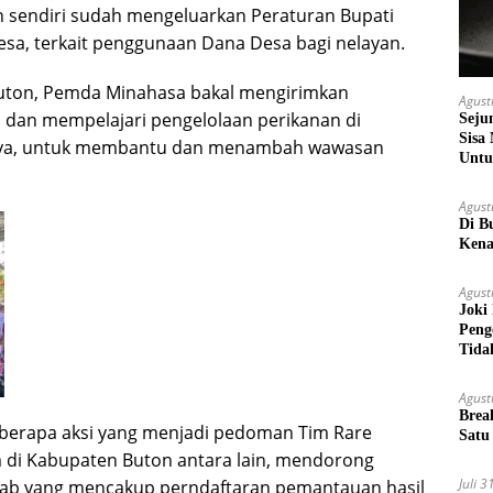
 sendiri sudah mengeluarkan Peraturan Bupati
esa, terkait penggunaan Dana Desa bagi nelayan.
 Buton, Pemda Minahasa bakal mengirimkan
Agust
 dan mempelajari pengelolaan perikanan di
Seju
Sisa
iknya, untuk membantu dan menambah wawasan
Untu
Agust
Di B
Kena
Agust
Joki
Peng
Tida
Agust
Brea
berapa aksi yang menjadi pedoman Tim Rare
Satu
di Kabupaten Buton antara lain, mendorong
Juli 
wab yang mencakup perndaftaran pemantauan hasil