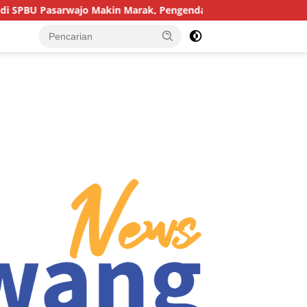
in Marak, Pengendara: “Polres Buton Dimana, Masa Mereka Tidak