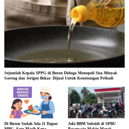
Sejumlah Kepala SPPG di Buton Diduga Monopoli Sisa Minyak
Goreng dan Jerigen Bekas: Dijual Untuk Keuntungan Pribadi
Di Buton Sudah Ada 11 Dapur
Joki BBM Subsidi di SPBU
MBG, Satu Masih Kena
Pasarwajo Makin Marak,