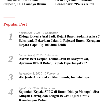
Suspend, Dua Lainnya Belum
Pengendara: “Polres Buton
Jalan
Dimana, Masa Mereka Tidak
Tahu”
Popular Post
Agustus 28, 2025
1 Komentar
1
Diduga Dikerja Asal Jadi, Kejari Buton Sudah Periksa 7
Saksi pada Pekerjaan Jalan di Rejosari Buton, Kerugian
Negara Capai Rp 100 Juta Lebih
September 4, 2025
1 Komentar
2
Aktivis Beri Ucapan Terimakasih ke Masyarakat,
Apresiasi DPRD Buton, Bupati Dipertanyakan?
November 3, 2020
0 Komentar
3
Al-Qaeda Ancam akan Membunuh, Ini Sebabnya!
Agustus 5, 2026
0 Komentar
4
Sejumlah Kepala SPPG di Buton Diduga Monopoli Sisa
Minyak Goreng dan Jerigen Bekas: Dijual Untuk
Keuntungan Pribadi