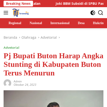
Langsung
Jalan
Breaking News
Joki BBM Subsidi di SPBU Pasarwajo Makin Marak,
ke
konten
Regional
Nasional
Internasional
Desa
Hukrim
Beranda
Olahraga
Advetorial
Advetorial
Pj Bupati Buton Harap Angka
Stunting di Kabupaten Buton
Terus Menurun
Admin
Oktober 24, 2023