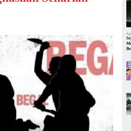
Ag
Se
Mo
Be