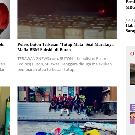
Pemi
MBG 
Juli 
Habi
Sara
obi
Polres Buton Terkesan ‘Tutup Mata’ Soal Maraknya
Mafia BBM Subsidi di Buton
O
TERAWANGNEWS.com, BUTON – Kepolisian Resor
tan
(Polres) Buton, Sulawesi Tenggara diduga melakukan
dan
pembiaran atau terkesan ‘tutup…