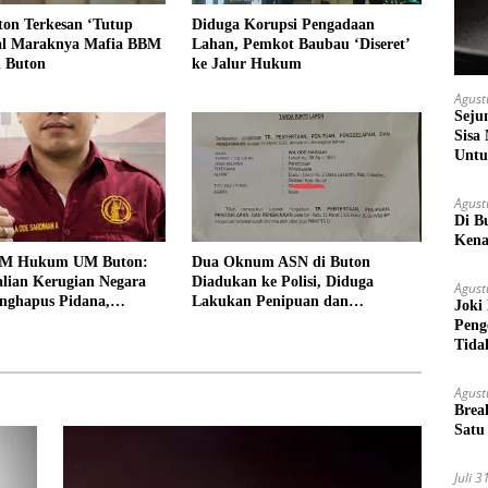
ton Terkesan ‘Tutup
Diduga Korupsi Pengadaan
al Maraknya Mafia BBM
Lahan, Pemkot Baubau ‘Diseret’
i Buton
ke Jalur Hukum
Agust
Seju
Sisa
Untu
Agust
Di B
Kena
EM Hukum UM Buton:
Dua Oknum ASN di Buton
lian Kerugian Negara
Diadukan ke Polisi, Diduga
Agust
nghapus Pidana,
Lakukan Penipuan dan
Joki
Bill Hotel Fiktif
Penggelapan Dana
Peng
Tida
Agust
Brea
Satu
Juli 