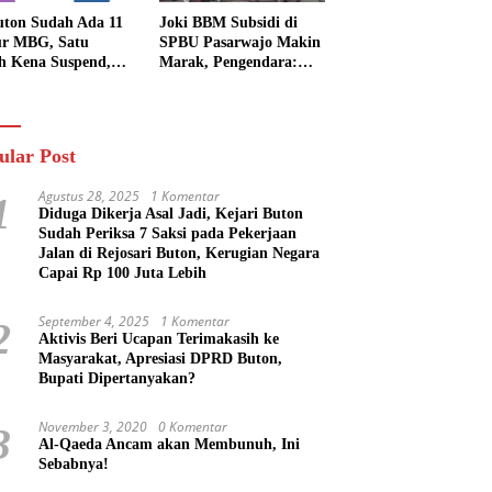
uton Sudah Ada 11
Joki BBM Subsidi di
r MBG, Satu
SPBU Pasarwajo Makin
h Kena Suspend,
Marak, Pengendara:
Lainnya Belum
“Polres Buton Dimana,
n
Masa Mereka Tidak
Tahu”
ular Post
Agustus 28, 2025
1 Komentar
1
Diduga Dikerja Asal Jadi, Kejari Buton
Sudah Periksa 7 Saksi pada Pekerjaan
Jalan di Rejosari Buton, Kerugian Negara
Capai Rp 100 Juta Lebih
September 4, 2025
1 Komentar
2
Aktivis Beri Ucapan Terimakasih ke
Masyarakat, Apresiasi DPRD Buton,
Bupati Dipertanyakan?
November 3, 2020
0 Komentar
3
Al-Qaeda Ancam akan Membunuh, Ini
Sebabnya!