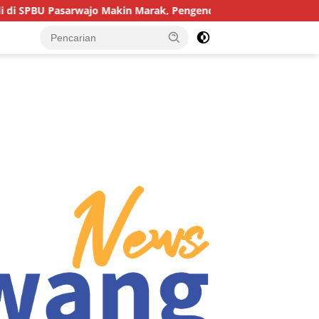
in Marak, Pengendara: “Polres Buton Dimana, Masa Mereka Tida