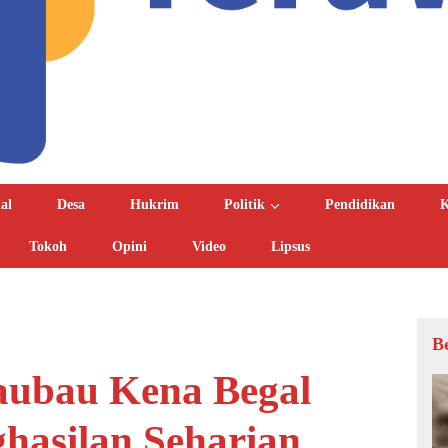
al
Desa
Hukrim
Politik
Pendidikan
K
Tokoh
Opini
Video
Lipsus
B
Baubau Kena Begal
hasilan Seharian