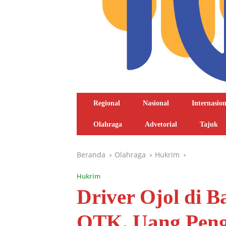
Regional
Nasional
Internasion
Olahraga
Advetorial
Tajuk
Beranda
Olahraga
Hukrim
Hukrim
Driver Ojol di 
OTK, Uang Peng