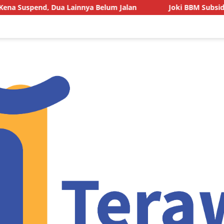
ya Belum Jalan
Joki BBM Subsidi di SPBU Pasarwajo Mak