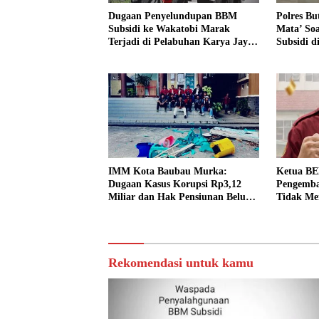
Dugaan Penyelundupan BBM
Polres Bu
Subsidi ke Wakatobi Marak
Mata’ So
Terjadi di Pelabuhan Karya Jaya,
Subsidi d
Warga Minta Aparat Turun Awasi
IMM Kota Baubau Murka:
Ketua B
Dugaan Kasus Korupsi Rp3,12
Pengemba
Miliar dan Hak Pensiunan Belum
Tidak Me
Tuntas, Kampus Diminta
Termasuk 
Bertanggung Jawab
Rekomendasi untuk kamu