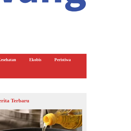
esehatan
Ekobis
Peristiwa
erita Terbaru