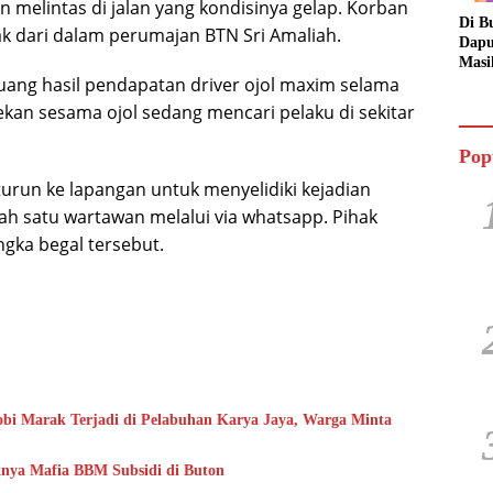
 melintas di jalan yang kondisinya gelap. Korban
Di B
k dari dalam perumajan BTN Sri Amaliah.
Dapu
Masi
uang hasil pendapatan driver ojol maxim selama
Dua 
Jala
kan sesama ojol sedang mencari pelaku di sekitar
Pop
turun ke lapangan untuk menyelidiki kejadian
lah satu wartawan melalui via whatsapp. Pihak
gka begal tersebut.
i Marak Terjadi di Pelabuhan Karya Jaya, Warga Minta
knya Mafia BBM Subsidi di Buton