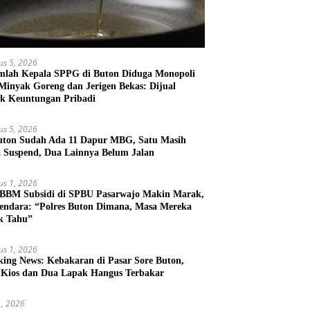
us 5, 2026
mlah Kepala SPPG di Buton Diduga Monopoli
 Minyak Goreng dan Jerigen Bekas: Dijual
k Keuntungan Pribadi
us 5, 2026
uton Sudah Ada 11 Dapur MBG, Satu Masih
 Suspend, Dua Lainnya Belum Jalan
us 1, 2026
 BBM Subsidi di SPBU Pasarwajo Makin Marak,
endara: “Polres Buton Dimana, Masa Mereka
k Tahu”
us 1, 2026
king News: Kebakaran di Pasar Sore Buton,
 Kios dan Dua Lapak Hangus Terbakar
31, 2026