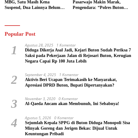
MBG, Satu Masih Kena
Pasarwajo Makin Marak,
Suspend, Dua Lainnya Belum
Pengendara: “Polres Buton
Jalan
Dimana, Masa Mereka Tidak
Tahu”
Popular Post
Agustus 28, 2025
1 Komentar
1
Diduga Dikerja Asal Jadi, Kejari Buton Sudah Periksa 7
Saksi pada Pekerjaan Jalan di Rejosari Buton, Kerugian
Negara Capai Rp 100 Juta Lebih
September 4, 2025
1 Komentar
2
Aktivis Beri Ucapan Terimakasih ke Masyarakat,
Apresiasi DPRD Buton, Bupati Dipertanyakan?
November 3, 2020
0 Komentar
3
Al-Qaeda Ancam akan Membunuh, Ini Sebabnya!
Agustus 5, 2026
0 Komentar
4
Sejumlah Kepala SPPG di Buton Diduga Monopoli Sisa
Minyak Goreng dan Jerigen Bekas: Dijual Untuk
Keuntungan Pribadi