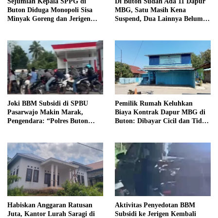
Sejumlah Kepala SPPG di
Di Buton Sudah Ada 11 Dapur
Buton Diduga Monopoli Sisa
MBG, Satu Masih Kena
Minyak Goreng dan Jerigen
Suspend, Dua Lainnya Belum
Bekas: Dijual Untuk
Jalan
Keuntungan Pribadi
Joki BBM Subsidi di SPBU
Pemilik Rumah Keluhkan
Pasarwajo Makin Marak,
Biaya Kontrak Dapur MBG di
Pengendara: “Polres Buton
Buton: Dibayar Cicil dan Tidak
Dimana, Masa Mereka Tidak
Jelas
Tahu”
Habiskan Anggaran Ratusan
Aktivitas Penyedotan BBM
Juta, Kantor Lurah Saragi di
Subsidi ke Jerigen Kembali