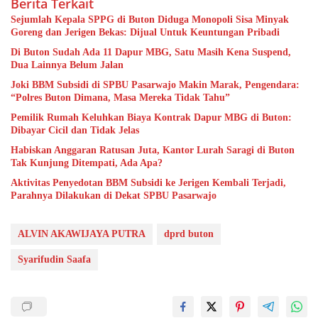
Berita Terkait
Sejumlah Kepala SPPG di Buton Diduga Monopoli Sisa Minyak
Goreng dan Jerigen Bekas: Dijual Untuk Keuntungan Pribadi
Di Buton Sudah Ada 11 Dapur MBG, Satu Masih Kena Suspend,
Dua Lainnya Belum Jalan
Joki BBM Subsidi di SPBU Pasarwajo Makin Marak, Pengendara:
“Polres Buton Dimana, Masa Mereka Tidak Tahu”
Pemilik Rumah Keluhkan Biaya Kontrak Dapur MBG di Buton:
Dibayar Cicil dan Tidak Jelas
Habiskan Anggaran Ratusan Juta, Kantor Lurah Saragi di Buton
Tak Kunjung Ditempati, Ada Apa?
Aktivitas Penyedotan BBM Subsidi ke Jerigen Kembali Terjadi,
Parahnya Dilakukan di Dekat SPBU Pasarwajo
ALVIN AKAWIJAYA PUTRA
dprd buton
Syarifudin Saafa