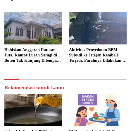
Dimana, Masa Mereka Tidak
Jelas
Tahu”
Habiskan Anggaran Ratusan
Aktivitas Penyedotan BBM
Juta, Kantor Lurah Saragi di
Subsidi ke Jerigen Kembali
Buton Tak Kunjung Ditempati,
Terjadi, Parahnya Dilakukan di
Ada Apa?
Dekat SPBU Pasarwajo
Rekomendasi untuk kamu