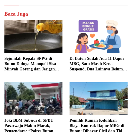
Baca Juga
Sejumlah Kepala SPPG di
Di Buton Sudah Ada 11 Dapur
Buton Diduga Monopoli Sisa
MBG, Satu Masih Kena
Minyak Goreng dan Jerigen
Suspend, Dua Lainnya Belum
Bekas: Dijual Untuk
Jalan
Keuntungan Pribadi
Joki BBM Subsidi di SPBU
Pemilik Rumah Keluhkan
Pasarwajo Makin Marak,
Biaya Kontrak Dapur MBG di
Pengendara: “Polres Buton
Buton: Dibayar Cicil dan Tidak