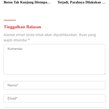
Buton Tak Kunjung Ditempati,
Terjadi, Parahnya Dilakukan di
Ada Apa?
Dekat SPBU Pasarwajo
Tinggalkan Balasan
Alamat email Anda tidak akan dipublikasikan.
Ruas yang
wajib ditandai
*