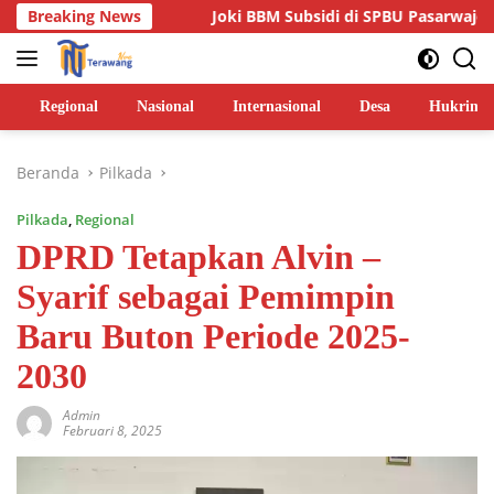
Langsung
alan
Breaking News
Joki BBM Subsidi di SPBU Pasarwajo Makin Marak, 
ke
konten
Regional
Nasional
Internasional
Desa
Hukrim
Beranda
Pilkada
Pilkada
,
Regional
DPRD Tetapkan Alvin –
Syarif sebagai Pemimpin
Baru Buton Periode 2025-
2030
Admin
Februari 8, 2025