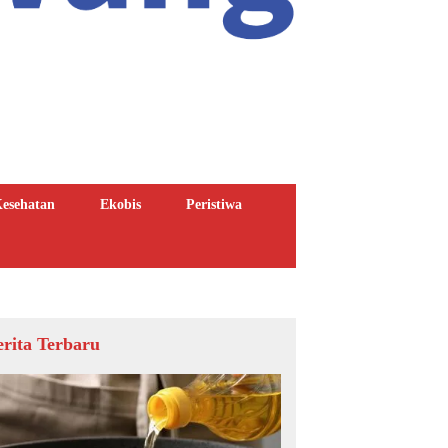
esehatan
Ekobis
Peristiwa
erita Terbaru