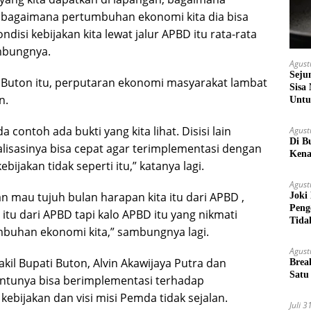
 bagaimana pertumbuhan ekonomi kita dia bisa
disi kebijakan kita lewat jalur APBD itu rata-rata
ambungnya.
Agust
Seju
t Buton itu, perputaran ekonomi masyarakat lambat
Sisa
n.
Untu
a contoh ada bukti yang kita lihat. Disisi lain
Agust
Di B
alisasinya bisa cepat agar terimplementasi dengan
Kena
bijakan tidak seperti itu,” katanya lagi.
Agust
lan mau tujuh bulan harapan kita itu dari APBD ,
Joki
Peng
r itu dari APBD tapi kalo APBD itu yang nikmati
Tida
buhan ekonomi kita,” sambungnya lagi.
Agust
akil Bupati Buton, Alvin Akawijaya Putra dan
Brea
Satu
tentunya bisa berimplementasi terhadap
kebijakan dan visi misi Pemda tidak sejalan.
Juli 