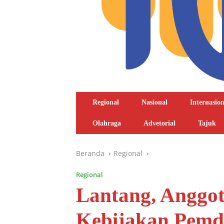
Regional
Nasional
Internasion
Olahraga
Advetorial
Tajuk
Beranda
Regional
Regional
Lantang, Anggo
Kebijakan Pemd