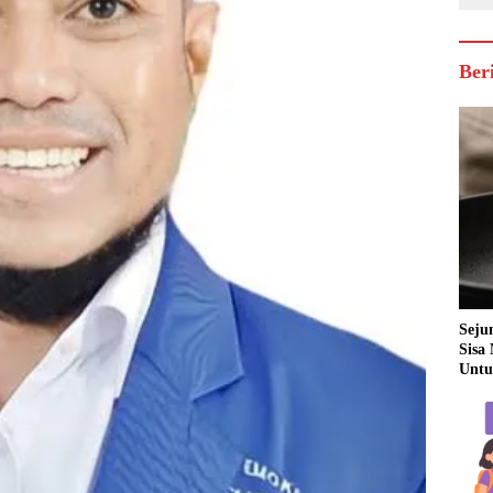
Ber
Seju
Sisa
Untu