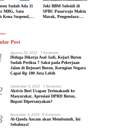
uton Sudah Ada 11
Joki BBM Subsidi di
r MBG, Satu
SPBU Pasarwajo Makin
h Kena Suspend,
Marak, Pengendara:
Lainnya Belum
“Polres Buton Dimana,
n
Masa Mereka Tidak
Tahu”
ular Post
Agustus 28, 2025
1 Komentar
1
Diduga Dikerja Asal Jadi, Kejari Buton
Sudah Periksa 7 Saksi pada Pekerjaan
Jalan di Rejosari Buton, Kerugian Negara
Capai Rp 100 Juta Lebih
September 4, 2025
1 Komentar
2
Aktivis Beri Ucapan Terimakasih ke
Masyarakat, Apresiasi DPRD Buton,
Bupati Dipertanyakan?
November 3, 2020
0 Komentar
3
Al-Qaeda Ancam akan Membunuh, Ini
Sebabnya!