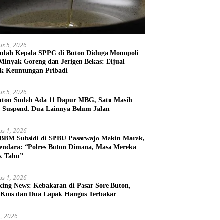
us 5, 2026
mlah Kepala SPPG di Buton Diduga Monopoli
 Minyak Goreng dan Jerigen Bekas: Dijual
k Keuntungan Pribadi
us 5, 2026
uton Sudah Ada 11 Dapur MBG, Satu Masih
 Suspend, Dua Lainnya Belum Jalan
us 1, 2026
 BBM Subsidi di SPBU Pasarwajo Makin Marak,
endara: “Polres Buton Dimana, Masa Mereka
k Tahu”
us 1, 2026
king News: Kebakaran di Pasar Sore Buton,
 Kios dan Dua Lapak Hangus Terbakar
31, 2026