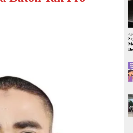
Ag
Se
Mo
Be