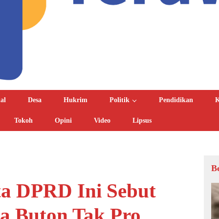
al
Desa
Hukrim
Politik
Pendidikan
K
Tokoh
Opini
Video
Lipsus
B
ta DPRD Ini Sebut
a Buton Tak Pro