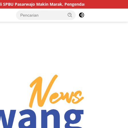
in Marak, Pengendara: “Polres Buton Dimana, Masa Mereka Tidak