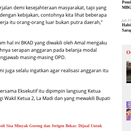
Pemi
berjalan demi kesejahteraan masyarakat, tapi yang
MBG 
si dengan kebijakan, contohnya kita lihat beberapa
Juli 
kerja itu orang-orang luar bukan putra daerah,”
Habi
Sara
lam hal ini BKAD yang diwakili oleh Amal mengaku
ahnya serapan anggaran pada belanja modal
O
gungjawab masing-masing OPD.
i juga selalu ingatkan agar realisasi anggaran itu
bersama Eksekutif itu dipimpin langsung Ketua
i Wakil Ketua 2, La Madi dan yang mewakili Bupati
i Sisa Minyak Goreng dan Jerigen Bekas: Dijual Untuk