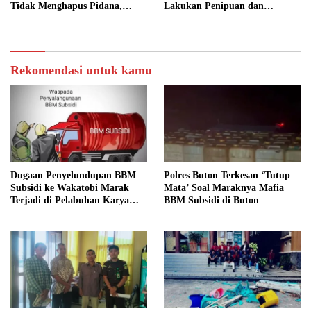
Tidak Menghapus Pidana,
Lakukan Penipuan dan
Termasuk Bill Hotel Fiktif
Penggelapan Dana
Rekomendasi untuk kamu
Dugaan Penyelundupan BBM
Polres Buton Terkesan ‘Tutup
Subsidi ke Wakatobi Marak
Mata’ Soal Maraknya Mafia
Terjadi di Pelabuhan Karya
BBM Subsidi di Buton
Jaya, Warga Minta Aparat
Turun Awasi