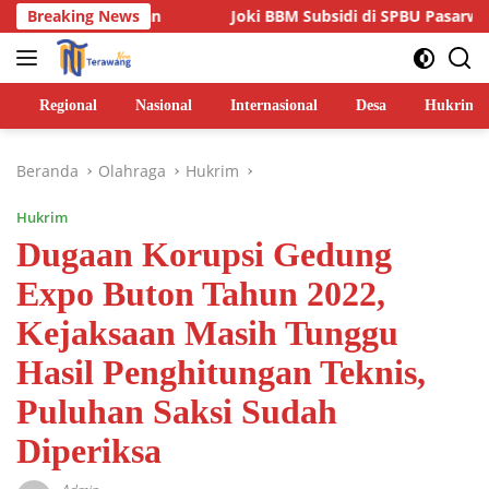
Langsung
elum Jalan
Breaking News
Joki BBM Subsidi di SPBU Pasarwajo Makin M
ke
konten
Regional
Nasional
Internasional
Desa
Hukrim
Beranda
Olahraga
Hukrim
Hukrim
Dugaan Korupsi Gedung
Expo Buton Tahun 2022,
Kejaksaan Masih Tunggu
Hasil Penghitungan Teknis,
Puluhan Saksi Sudah
Diperiksa