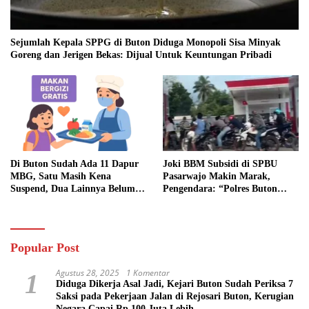
Sejumlah Kepala SPPG di Buton Diduga Monopoli Sisa Minyak
Goreng dan Jerigen Bekas: Dijual Untuk Keuntungan Pribadi
Di Buton Sudah Ada 11 Dapur
Joki BBM Subsidi di SPBU
MBG, Satu Masih Kena
Pasarwajo Makin Marak,
Suspend, Dua Lainnya Belum
Pengendara: “Polres Buton
Jalan
Dimana, Masa Mereka Tidak
Tahu”
Popular Post
Agustus 28, 2025
1 Komentar
1
Diduga Dikerja Asal Jadi, Kejari Buton Sudah Periksa 7
Saksi pada Pekerjaan Jalan di Rejosari Buton, Kerugian
Negara Capai Rp 100 Juta Lebih