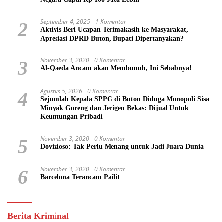
September 4, 2025
1 Komentar
2
Aktivis Beri Ucapan Terimakasih ke Masyarakat,
Apresiasi DPRD Buton, Bupati Dipertanyakan?
November 3, 2020
0 Komentar
3
Al-Qaeda Ancam akan Membunuh, Ini Sebabnya!
Agustus 5, 2026
0 Komentar
4
Sejumlah Kepala SPPG di Buton Diduga Monopoli Sisa
Minyak Goreng dan Jerigen Bekas: Dijual Untuk
Keuntungan Pribadi
November 3, 2020
0 Komentar
5
Dovizioso: Tak Perlu Menang untuk Jadi Juara Dunia
November 3, 2020
0 Komentar
6
Barcelona Terancam Pailit
Berita Kriminal