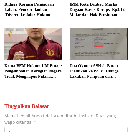
Diduga Korupsi Pengadaan
IMM Kota Baubau Murka:
Lahan, Pemkot Baubau
Dugaan Kasus Korupsi Rp3,12
‘Diseret’ ke Jalur Hukum
Miliar dan Hak Pensiunan
Belum Tuntas, Kampus Diminta
Bertanggung Jawab
Ketua BEM Hukum UM Buton:
Dua Oknum ASN di Buton
Pengembalian Kerugian Negara
Diadukan ke Polisi, Diduga
Tidak Menghapus Pidana,
Lakukan Penipuan dan
Termasuk Bill Hotel Fiktif
Penggelapan Dana
Tinggalkan Balasan
Alamat email Anda tidak akan dipublikasikan.
Ruas yang
wajib ditandai
*