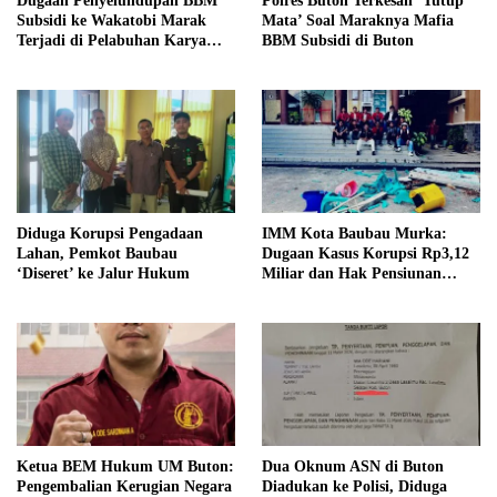
Dugaan Penyelundupan BBM
Polres Buton Terkesan ‘Tutup
Subsidi ke Wakatobi Marak
Mata’ Soal Maraknya Mafia
Terjadi di Pelabuhan Karya
BBM Subsidi di Buton
Jaya, Warga Minta Aparat
Turun Awasi
Diduga Korupsi Pengadaan
IMM Kota Baubau Murka:
Lahan, Pemkot Baubau
Dugaan Kasus Korupsi Rp3,12
‘Diseret’ ke Jalur Hukum
Miliar dan Hak Pensiunan
Belum Tuntas, Kampus Diminta
Bertanggung Jawab
Ketua BEM Hukum UM Buton:
Dua Oknum ASN di Buton
Pengembalian Kerugian Negara
Diadukan ke Polisi, Diduga