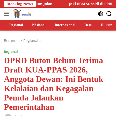
Langsung
a Belum Jalan
Breaking News
Joki BBM Subsidi di SPBU Pasarwajo Mak
ke
konten
Regional
Nasional
Internasional
Desa
Hukrim
Beranda
Regional
Regional
DPRD Buton Belum Terima
Draft KUA-PPAS 2026,
Anggota Dewan: Ini Bentuk
Kelalaian dan Kegagalan
Pemda Jalankan
Pemerintahan