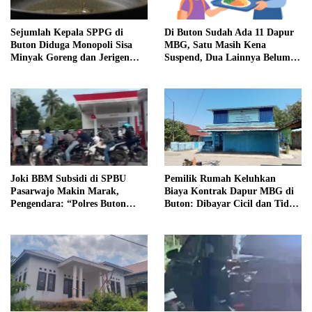
Sejumlah Kepala SPPG di
Di Buton Sudah Ada 11 Dapur
Buton Diduga Monopoli Sisa
MBG, Satu Masih Kena
Minyak Goreng dan Jerigen
Suspend, Dua Lainnya Belum
Bekas: Dijual Untuk
Jalan
Keuntungan Pribadi
Joki BBM Subsidi di SPBU
Pemilik Rumah Keluhkan
Pasarwajo Makin Marak,
Biaya Kontrak Dapur MBG di
Pengendara: “Polres Buton
Buton: Dibayar Cicil dan Tidak
Dimana, Masa Mereka Tidak
Jelas
Tahu”