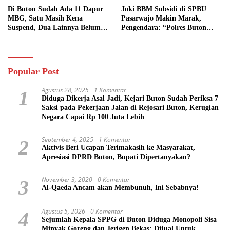
Di Buton Sudah Ada 11 Dapur
Joki BBM Subsidi di SPBU
MBG, Satu Masih Kena
Pasarwajo Makin Marak,
Suspend, Dua Lainnya Belum
Pengendara: “Polres Buton
Jalan
Dimana, Masa Mereka Tidak
Tahu”
Popular Post
Agustus 28, 2025
1 Komentar
1
Diduga Dikerja Asal Jadi, Kejari Buton Sudah Periksa 7
Saksi pada Pekerjaan Jalan di Rejosari Buton, Kerugian
Negara Capai Rp 100 Juta Lebih
September 4, 2025
1 Komentar
2
Aktivis Beri Ucapan Terimakasih ke Masyarakat,
Apresiasi DPRD Buton, Bupati Dipertanyakan?
November 3, 2020
0 Komentar
3
Al-Qaeda Ancam akan Membunuh, Ini Sebabnya!
Agustus 5, 2026
0 Komentar
4
Sejumlah Kepala SPPG di Buton Diduga Monopoli Sisa
Minyak Goreng dan Jerigen Bekas: Dijual Untuk