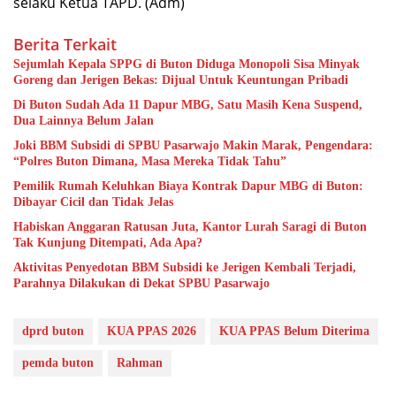
selaku Ketua TAPD. (Adm)
Berita Terkait
Sejumlah Kepala SPPG di Buton Diduga Monopoli Sisa Minyak
Goreng dan Jerigen Bekas: Dijual Untuk Keuntungan Pribadi
Di Buton Sudah Ada 11 Dapur MBG, Satu Masih Kena Suspend,
Dua Lainnya Belum Jalan
Joki BBM Subsidi di SPBU Pasarwajo Makin Marak, Pengendara:
“Polres Buton Dimana, Masa Mereka Tidak Tahu”
Pemilik Rumah Keluhkan Biaya Kontrak Dapur MBG di Buton:
Dibayar Cicil dan Tidak Jelas
Habiskan Anggaran Ratusan Juta, Kantor Lurah Saragi di Buton
Tak Kunjung Ditempati, Ada Apa?
Aktivitas Penyedotan BBM Subsidi ke Jerigen Kembali Terjadi,
Parahnya Dilakukan di Dekat SPBU Pasarwajo
dprd buton
KUA PPAS 2026
KUA PPAS Belum Diterima
pemda buton
Rahman