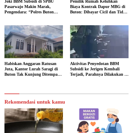
Joki BBM Subsidi di SPBU
Pemilik Rumah Keluhkan
Pasarwajo Makin Marak,
Biaya Kontrak Dapur MBG di
Pengendara: “Polres Buton
Buton: Dibayar Cicil dan Tidak
Dimana, Masa Mereka Tidak
Jelas
Tahu”
Habiskan Anggaran Ratusan
Aktivitas Penyedotan BBM
Juta, Kantor Lurah Saragi di
Subsidi ke Jerigen Kembali
Buton Tak Kunjung Ditempati,
Terjadi, Parahnya Dilakukan di
Ada Apa?
Dekat SPBU Pasarwajo
Rekomendasi untuk kamu