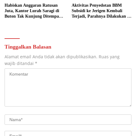
Habiskan Anggaran Ratusan
Aktivitas Penyedotan BBM
Juta, Kantor Lurah Saragi di
Subsidi ke Jerigen Kembali
Buton Tak Kunjung Ditempati,
Terjadi, Parahnya Dilakukan di
Ada Apa?
Dekat SPBU Pasarwajo
Tinggalkan Balasan
Alamat email Anda tidak akan dipublikasikan.
Ruas yang
wajib ditandai
*