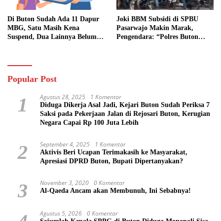
Di Buton Sudah Ada 11 Dapur
Joki BBM Subsidi di SPBU
MBG, Satu Masih Kena
Pasarwajo Makin Marak,
Suspend, Dua Lainnya Belum
Pengendara: “Polres Buton
Jalan
Dimana, Masa Mereka Tidak
Tahu”
Popular Post
Agustus 28, 2025
1 Komentar
1
Diduga Dikerja Asal Jadi, Kejari Buton Sudah Periksa 7
Saksi pada Pekerjaan Jalan di Rejosari Buton, Kerugian
Negara Capai Rp 100 Juta Lebih
September 4, 2025
1 Komentar
2
Aktivis Beri Ucapan Terimakasih ke Masyarakat,
Apresiasi DPRD Buton, Bupati Dipertanyakan?
November 3, 2020
0 Komentar
3
Al-Qaeda Ancam akan Membunuh, Ini Sebabnya!
Agustus 5, 2026
0 Komentar