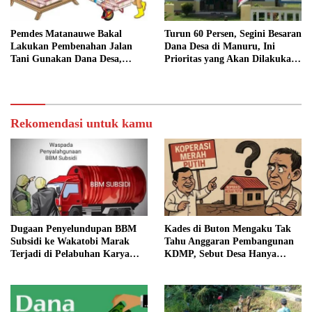
Pemdes Matanauwe Bakal
Turun 60 Persen, Segini Besaran
Lakukan Pembenahan Jalan
Dana Desa di Manuru, Ini
Tani Gunakan Dana Desa,
Prioritas yang Akan Dilakukan:
Anggarannya Capai Rp150 Juta
Gerai KDMP Belum Bisa
Dibangun
Rekomendasi untuk kamu
Dugaan Penyelundupan BBM
Kades di Buton Mengaku Tak
Subsidi ke Wakatobi Marak
Tahu Anggaran Pembangunan
Terjadi di Pelabuhan Karya
KDMP, Sebut Desa Hanya
Jaya, Warga Minta Aparat
Siapkan Lahan
Turun Awasi