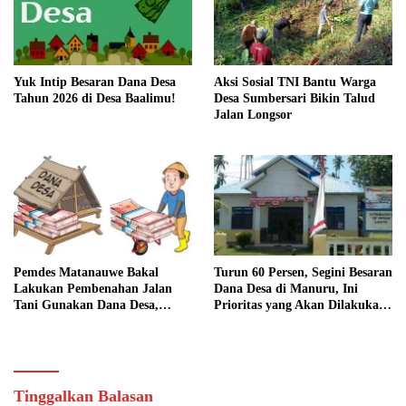
Yuk Intip Besaran Dana Desa
Aksi Sosial TNI Bantu Warga
Tahun 2026 di Desa Baalimu!
Desa Sumbersari Bikin Talud
Jalan Longsor
Pemdes Matanauwe Bakal
Turun 60 Persen, Segini Besaran
Lakukan Pembenahan Jalan
Dana Desa di Manuru, Ini
Tani Gunakan Dana Desa,
Prioritas yang Akan Dilakukan:
Anggarannya Capai Rp150 Juta
Gerai KDMP Belum Bisa
Dibangun
Tinggalkan Balasan