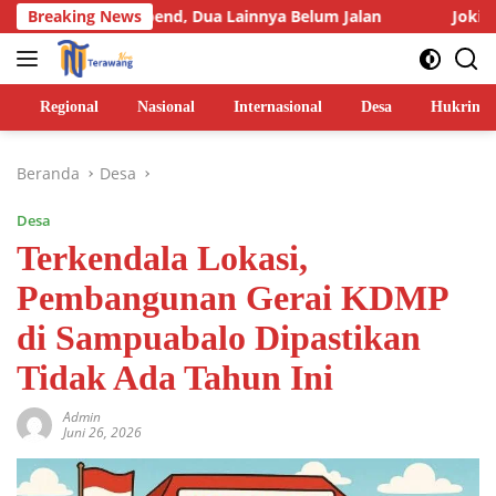
Langsung
 Suspend, Dua Lainnya Belum Jalan
Breaking News
Joki BBM Subsidi d
ke
konten
Regional
Nasional
Internasional
Desa
Hukrim
Beranda
Desa
Desa
Terkendala Lokasi,
Pembangunan Gerai KDMP
di Sampuabalo Dipastikan
Tidak Ada Tahun Ini
Admin
Juni 26, 2026