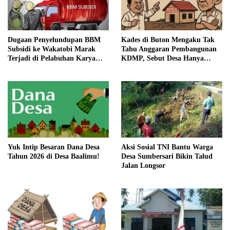
Dugaan Penyelundupan BBM
Kades di Buton Mengaku Tak
Subsidi ke Wakatobi Marak
Tahu Anggaran Pembangunan
Terjadi di Pelabuhan Karya
KDMP, Sebut Desa Hanya
Jaya, Warga Minta Aparat
Siapkan Lahan
Turun Awasi
Yuk Intip Besaran Dana Desa
Aksi Sosial TNI Bantu Warga
Tahun 2026 di Desa Baalimu!
Desa Sumbersari Bikin Talud
Jalan Longsor