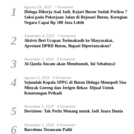
Agustus 28, 2025
1 Komentar
1
Diduga Dikerja Asal Jadi, Kejari Buton Sudah Periksa 7
Saksi pada Pekerjaan Jalan di Rejosari Buton, Kerugian
Negara Capai Rp 100 Juta Lebih
September 4, 2025
1 Komentar
2
Aktivis Beri Ucapan Terimakasih ke Masyarakat,
Apresiasi DPRD Buton, Bupati Dipertanyakan?
November 3, 2020
0 Komentar
3
Al-Qaeda Ancam akan Membunuh, Ini Sebabnya!
Agustus 5, 2026
0 Komentar
4
Sejumlah Kepala SPPG di Buton Diduga Monopoli Sisa
Minyak Goreng dan Jerigen Bekas: Dijual Untuk
Keuntungan Pribadi
November 3, 2020
0 Komentar
5
Dovizioso: Tak Perlu Menang untuk Jadi Juara Dunia
November 3, 2020
0 Komentar
6
Barcelona Terancam Pailit