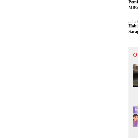
Pemi
MBG 
Juli 
Habi
Sara
O