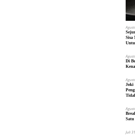
Agust
Seju
Sisa
Untu
Agust
Di B
Kena
Agust
Joki
Peng
Tida
Agust
Brea
Satu
Juli 