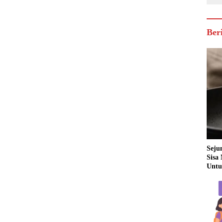
Ber
Seju
Sisa
Untu