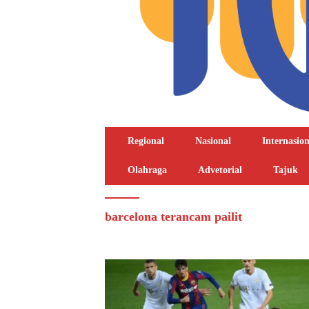
Regional
Nasional
Internasion
Olahraga
Advetorial
Tajuk
barcelona terancam pailit