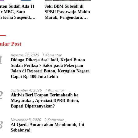
uton Sudah Ada 11
Joki BBM Subsidi di
r MBG, Satu
SPBU Pasarwajo Makin
h Kena Suspend,
Marak, Pengendara:
Lainnya Belum
“Polres Buton Dimana,
n
Masa Mereka Tidak
Tahu”
ular Post
Agustus 28, 2025
1 Komentar
1
Diduga Dikerja Asal Jadi, Kejari Buton
Sudah Periksa 7 Saksi pada Pekerjaan
Jalan di Rejosari Buton, Kerugian Negara
Capai Rp 100 Juta Lebih
September 4, 2025
1 Komentar
2
Aktivis Beri Ucapan Terimakasih ke
Masyarakat, Apresiasi DPRD Buton,
Bupati Dipertanyakan?
November 3, 2020
0 Komentar
3
Al-Qaeda Ancam akan Membunuh, Ini
Sebabnya!