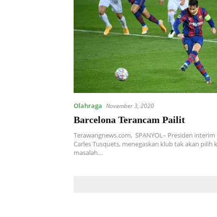
Olahraga
November 3, 2020
Barcelona Terancam Pailit
Terawangnews.com, SPANYOL– Presiden interim 
Carles Tusquets, menegaskan klub tak akan pilih k
masalah…