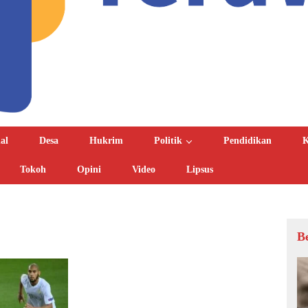
al
Desa
Hukrim
Politik
Pendidikan
K
Tokoh
Opini
Video
Lipsus
B