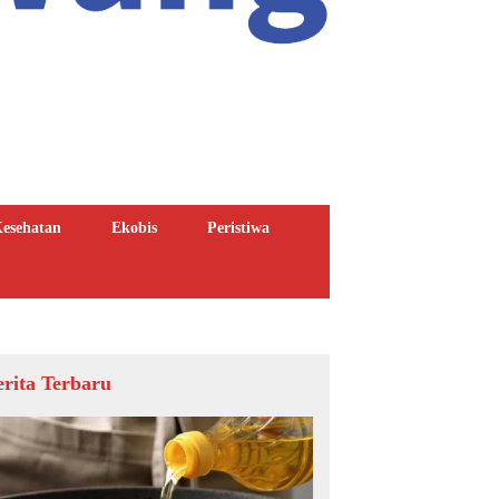
esehatan
Ekobis
Peristiwa
erita Terbaru