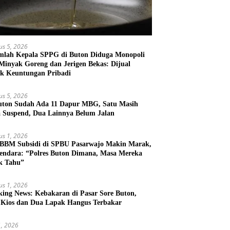
us 5, 2026
mlah Kepala SPPG di Buton Diduga Monopoli
 Minyak Goreng dan Jerigen Bekas: Dijual
k Keuntungan Pribadi
us 5, 2026
uton Sudah Ada 11 Dapur MBG, Satu Masih
 Suspend, Dua Lainnya Belum Jalan
us 1, 2026
 BBM Subsidi di SPBU Pasarwajo Makin Marak,
endara: “Polres Buton Dimana, Masa Mereka
k Tahu”
us 1, 2026
king News: Kebakaran di Pasar Sore Buton,
 Kios dan Dua Lapak Hangus Terbakar
31, 2026