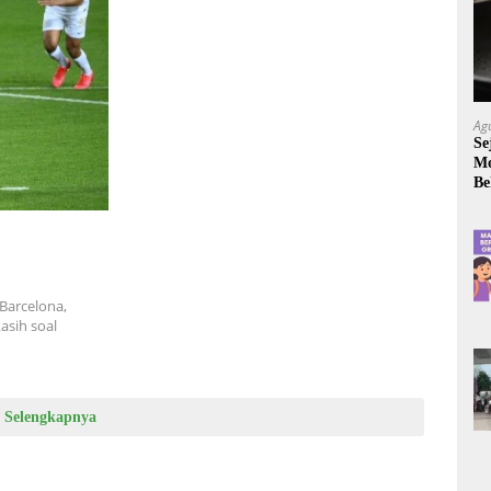
Ag
Se
Mo
Be
Barcelona,
asih soal
Selengkapnya